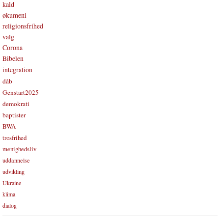
kald
økumeni
religionsfrihed
valg
Corona
Bibelen
integration
dåb
Genstart2025
demokrati
baptister
BWA
trosfrihed
menighedsliv
uddannelse
udvikling
Ukraine
klima
dialog