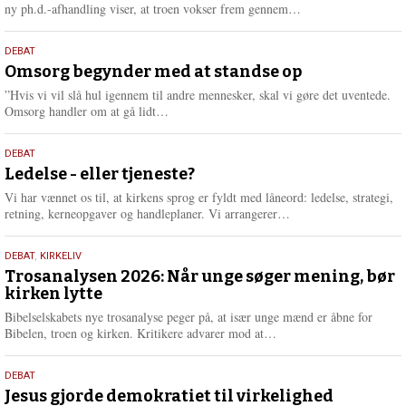
e
L
ny ph.d.-afhandling viser, at troen vokser frem gennem…
æ
s
9.
DEBAT
m
juli
Omsorg begynder med at standse op
e
2026
r
”Hvis vi vil slå hul igennem til andre mennesker, skal vi gøre det uventede.
e
L
Omsorg handler om at gå lidt…
æ
s
10.
DEBAT
m
juni
Ledelse - eller tjeneste?
e
2026
r
Vi har vænnet os til, at kirkens sprog er fyldt med låneord: ledelse, strategi,
e
L
retning, kerneopgaver og handleplaner. Vi arrangerer…
æ
s
2.
DEBAT
,
KIRKELIV
m
juni
Trosanalysen 2026: Når unge søger mening, bør
e
kirken lytte
2026
r
e
Bibelselskabets nye trosanalyse peger på, at især unge mænd er åbne for
L
Bibelen, troen og kirken. Kritikere advarer mod at…
æ
s
18.
DEBAT
m
maj
Jesus gjorde demokratiet til virkelighed
e