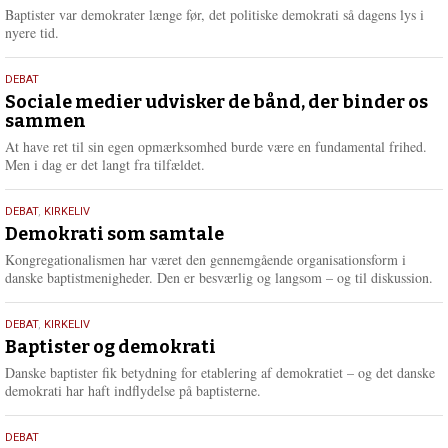
2026
r
Baptister var demokrater længe før, det politiske demokrati så dagens lys i
e
nyere tid.
18.
DEBAT
maj
Sociale medier udvisker de bånd, der binder os
sammen
2026
At have ret til sin egen opmærksomhed burde være en fundamental frihed.
Men i dag er det langt fra tilfældet.
18.
DEBAT
,
KIRKELIV
maj
Demokrati som samtale
2026
Kongregationalismen har været den gennemgående organisationsform i
danske baptistmenigheder. Den er besværlig og langsom – og til diskussion.
18.
DEBAT
,
KIRKELIV
maj
Baptister og demokrati
2026
Danske baptister fik betydning for etablering af demokratiet – og det danske
demokrati har haft indflydelse på baptisterne.
18.
DEBAT