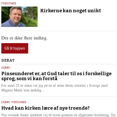
8.
PERSONER
september
Kirkerne kan noget unikt
2021
Der er ikke flere indlæg.
Gå til toppen
Debat
DEBAT
5.
DEBAT
august
Pinseunderet er, at Gud taler til os i forskellige
sprog, som vi kan forstå
2026
For snart 25 år siden var jeg på én af mine første retræter i Sverige med
L
Magnus Malm som åndelig…
æ
s
25.
DEBAT
,
PERSONER
m
juli
Hvad kan kirken lære af nye troende?
e
2026
r
Nye troende finder sjældent vej til troen gennem én afgørende beslutning. En