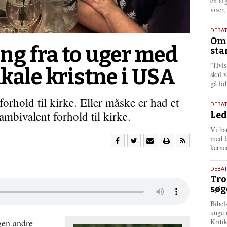
én af
viser
9.
DEBA
Oms
juli
ng fra to uger med
sta
202
”Hvis
kale kristne i USA
skal 
gå li
orhold til kirke. Eller måske er had et
10.
DEBA
ambivalent forhold til kirke.
Led
juni
202
Vi har
med lå
kerne
2.
DEBAT
Tro
juni
søg
202
Bibel
unge 
gen andre
Kriti