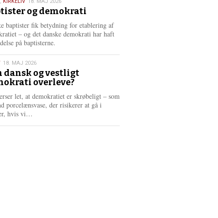
,
KIRKELIV
18. MAJ 2026
tister og demokrati
6
e baptister fik betydning for etablering af
ratiet – og det danske demokrati har haft
delse på baptisterne.
T
18. MAJ 2026
 dansk og vestligt
okrati overleve?
6
erser let, at demokratiet er skrøbeligt – som
d porcelænsvase, der risikerer at gå i
L
er, hvis vi…
æ
s
m
e
r
e