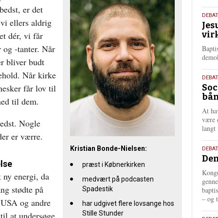
bedst, er det
18.
DEBA
i ellers aldrig
Jes
maj
vir
t dér, vi får
202
 og -tanter. Når
Bapti
demok
r bliver budt
hold. Når kirke
18.
DEBA
esker får lov til
Soc
maj
bån
202
ed til dem.
At ha
være 
edst. Nogle
langt 
der er værre.
18.
Kristian Bonde-Nielsen:
DEBAT
Dem
maj
lse
præst i Købnerkirken
202
Kongr
k ny energi, da
medvært på podcasten
genne
gang stødte på
Spadestik
bapti
– og t
i USA og andre
har udgivet flere lovsange hos
Stille Stunder
 til at undersøge