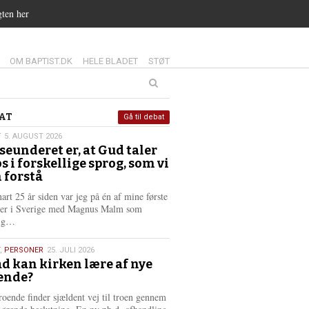
gten her
14.0:
15.0:
16.0:
OM BAPTIST.DK
HELE BLADET
STØT
at
AT
Gå til debat
T
5. AUGUST 2026
seunderet er, at Gud taler
st
os i forskellige sprog, som vi
6
 forstå
nart 25 år siden var jeg på én af mine første
ter i Sverige med Magnus Malm som
L
lig…
æ
s
,
PERSONER
25. JULI 2026
m
d kan kirken lære af nye
e
ende?
6
r
e
roende finder sjældent vej til troen gennem