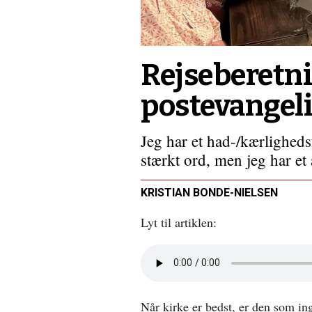
til
sundt
menighedsliv
førte
til
Rejseberetni
martyriet
…
postevangeli
Jeg har et had-/kærlighedsf
stærkt ord, men jeg har et 
KRISTIAN BONDE-NIELSEN
Lyt til artiklen:
Åbn
lyd
i
nyt
Når kirke er bedst, er den som in
vindue