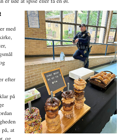
n er ude at spise eller få en øl.
t
ger med
kirke,
er,
rgsmål
 og
r efter
klar på
ge
vordan
igheden
 på, at
r, og