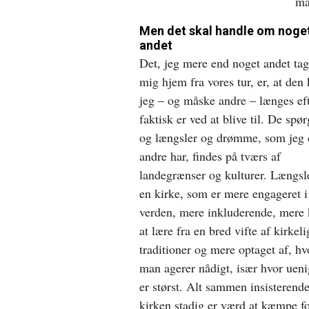
ma
Men det skal handle om noge
andet
Det, jeg mere end noget andet ta
mig hjem fra vores tur, er, at den 
jeg – og måske andre – længes eft
faktisk er ved at blive til. De spø
og længsler og drømme, som jeg
andre har, findes på tværs af
landegrænser og kulturer. Længsle
en kirke, som er mere engageret i
verden, mere inkluderende, mere 
at lære fra en bred vifte af kirkeli
traditioner og mere optaget af, h
man agerer nådigt, især hvor uen
er størst. Alt sammen insisterende
kirken stadig er værd at kæmpe fo