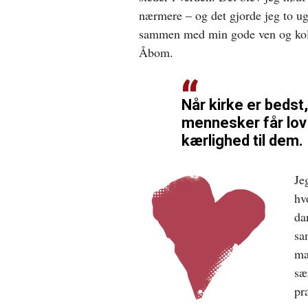
nærmere – og det gjorde jeg to uge
sammen med min gode ven og kol
Åbom.
Når kirke er bedst,
mennesker får lov 
kærlighed til dem.
Je
hv
da
sa
ma
sæ
pra