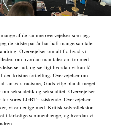
mange af de samme overvejelser som jeg.
jeg de sidste par år har haft mange samtaler
ndring. Overvejelser om alt fra hvad vi
illeder, om hvordan man taler om tro med
delse ser ud, og særligt hvordan vi kan få
af den kristne fortælling. Overvejelser om
ialt ansvar, racisme, Guds vilje blandt meget
r om seksualetik og seksualitet. Overvejelser
er for vores LGBT+-søskende. Overvejelser
r, vi er uenige med. Kritisk selvrefleksion
ået i kirkelige sammenhænge, og hvordan vi
undren.