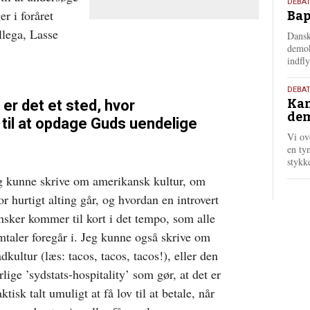
18.
DEBAT
r i foråret
Bap
maj
202
lega, Lasse
Dansk
demok
indfly
18.
DEBA
Kan
 er det et sted, hvor
maj
dem
202
til at opdage Guds uendelige
Vi ov
en tyn
stykk
g kunne skrive om amerikansk kultur, om
or hurtigt alting går, og hvordan en introvert
nsker kommer til kort i det tempo, som alle
mtaler foregår i. Jeg kunne også skrive om
dkultur (læs: tacos, tacos, tacos!), eller den
rlige ’sydstats-hospitality’ som gør, at det er
ktisk talt umuligt at få lov til at betale, når