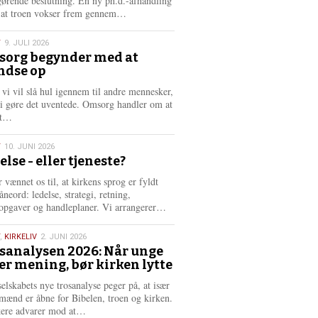
gørende beslutning. En ny ph.d.-afhandling
L
, at troen vokser frem gennem…
æ
s
T
9. JULI 2026
m
org begynder med at
e
ndse op
6
r
e
 vi vil slå hul igennem til andre mennesker,
vi gøre det uventede. Omsorg handler om at
L
dt…
æ
s
T
10. JUNI 2026
m
else - eller tjeneste?
e
6
r
 vænnet os til, at kirkens sprog er fyldt
e
neord: ledelse, strategi, retning,
L
opgaver og handleplaner. Vi arrangerer…
æ
s
,
KIRKELIV
2. JUNI 2026
m
sanalysen 2026: Når unge
e
er mening, bør kirken lytte
6
r
e
selskabets nye trosanalyse peger på, at især
mænd er åbne for Bibelen, troen og kirken.
L
kere advarer mod at…