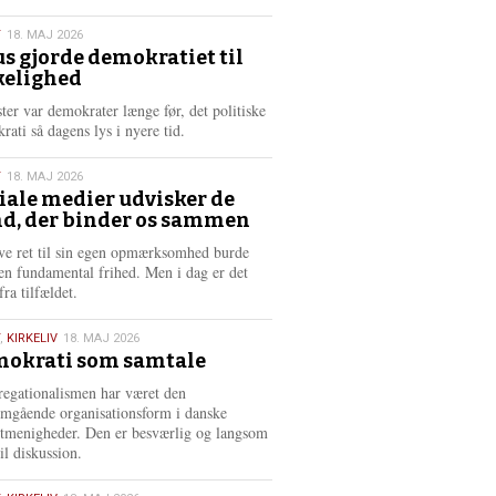
æ
s
T
18. MAJ 2026
m
us gjorde demokratiet til
e
kelighed
6
r
e
ster var demokrater længe før, det politiske
rati så dagens lys i nyere tid.
T
18. MAJ 2026
iale medier udvisker de
d, der binder os sammen
6
ve ret til sin egen opmærksomhed burde
en fundamental frihed. Men i dag er det
fra tilfældet.
,
KIRKELIV
18. MAJ 2026
okrati som samtale
6
egationalismen har været den
mgående organisationsform i danske
stmenigheder. Den er besværlig og langsom
il diskussion.