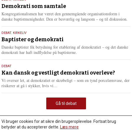
18.
maj
Demokrati som samtale
2026
Kongregationalismen har været den gennemgående organisationsform i
danske baptistmenigheder. Den er besværlig og langsom – og til diskussion.
18.
DEBAT
,
KIRKELIV
maj
Baptister og demokrati
2026
Danske baptister fik betydning for etablering af demokratiet – og det danske
demokrati har haft indflydelse på baptisterne.
18.
DEBAT
maj
Kan dansk og vestligt demokrati overleve?
2026
Vi overser let, at demokratiet er skrøbeligt – som en tynd porcelænsvase, der
L
risikerer at gå i stykker, hvis vi…
æ
s
m
Gå til debat
e
r
e
Vi bruger cookies for at sikre din brugeroplevelse. Fortsat brug
betyder at du accepterer dette.
Læs mere