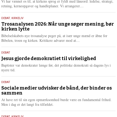
2026
Vi har vænnet os til, at kirkens sprog er fyldt med låneord: ledelse, strategi,
e
L
retning, kerneopgaver og handleplaner. Vi arrangerer…
æ
s
2.
DEBAT
,
KIRKELIV
m
juni
Trosanalysen 2026: Når unge søger mening, bør
e
kirken lytte
2026
r
e
Bibelselskabets nye trosanalyse peger på, at især unge mænd er åbne for
L
Bibelen, troen og kirken. Kritikere advarer mod at…
æ
s
18.
DEBAT
m
maj
Jesus gjorde demokratiet til virkelighed
e
2026
r
Baptister var demokrater længe før, det politiske demokrati så dagens lys i
e
nyere tid.
18.
DEBAT
maj
Sociale medier udvisker de bånd, der binder os
sammen
2026
At have ret til sin egen opmærksomhed burde være en fundamental frihed.
Men i dag er det langt fra tilfældet.
DEBAT
,
KIRKELIV