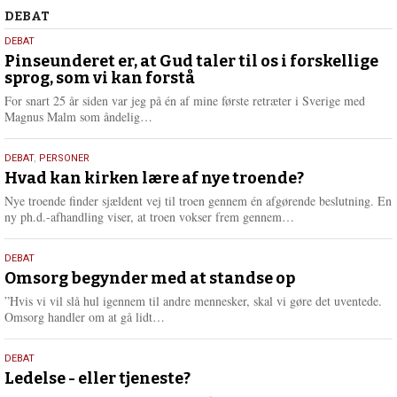
Debat
DEBAT
5.
DEBAT
august
Pinseunderet er, at Gud taler til os i forskellige
sprog, som vi kan forstå
2026
For snart 25 år siden var jeg på én af mine første retræter i Sverige med
L
Magnus Malm som åndelig…
æ
s
25.
DEBAT
,
PERSONER
m
juli
Hvad kan kirken lære af nye troende?
e
2026
r
Nye troende finder sjældent vej til troen gennem én afgørende beslutning. En
e
L
ny ph.d.-afhandling viser, at troen vokser frem gennem…
æ
s
9.
DEBAT
m
juli
Omsorg begynder med at standse op
e
2026
r
”Hvis vi vil slå hul igennem til andre mennesker, skal vi gøre det uventede.
e
L
Omsorg handler om at gå lidt…
æ
s
10.
DEBAT
m
juni
Ledelse - eller tjeneste?
e
r