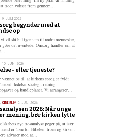
gørende beslutning. En ny ph.d.-afhandling
L
, at troen vokser frem gennem…
æ
s
T
9. JULI 2026
m
org begynder med at
e
ndse op
6
r
e
 vi vil slå hul igennem til andre mennesker,
vi gøre det uventede. Omsorg handler om at
L
dt…
æ
s
T
10. JUNI 2026
m
else - eller tjeneste?
e
6
r
 vænnet os til, at kirkens sprog er fyldt
e
neord: ledelse, strategi, retning,
L
opgaver og handleplaner. Vi arrangerer…
æ
s
,
KIRKELIV
2. JUNI 2026
m
sanalysen 2026: Når unge
e
er mening, bør kirken lytte
6
r
e
selskabets nye trosanalyse peger på, at især
mænd er åbne for Bibelen, troen og kirken.
L
kere advarer mod at…