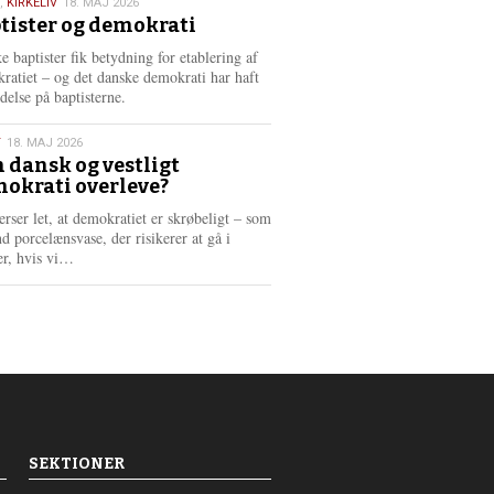
,
KIRKELIV
18. MAJ 2026
tister og demokrati
6
e baptister fik betydning for etablering af
ratiet – og det danske demokrati har haft
delse på baptisterne.
T
18. MAJ 2026
 dansk og vestligt
okrati overleve?
6
erser let, at demokratiet er skrøbeligt – som
d porcelænsvase, der risikerer at gå i
L
er, hvis vi…
æ
s
m
e
r
e
SEKTIONER