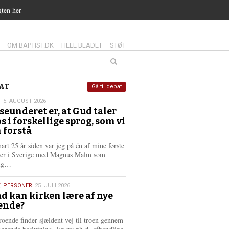
gten her
14.0:
15.0:
16.0:
OM BAPTIST.DK
HELE BLADET
STØT
at
AT
Gå til debat
T
5. AUGUST 2026
seunderet er, at Gud taler
st
os i forskellige sprog, som vi
6
 forstå
nart 25 år siden var jeg på én af mine første
ter i Sverige med Magnus Malm som
L
lig…
æ
s
,
PERSONER
25. JULI 2026
m
d kan kirken lære af nye
e
ende?
6
r
e
roende finder sjældent vej til troen gennem