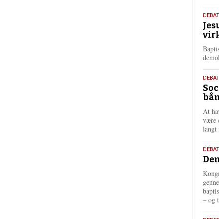
18.
DEBA
Jes
maj
vir
202
Bapti
demok
18.
DEBA
Soc
maj
bån
202
At ha
være 
langt 
18.
DEBAT
Dem
maj
202
Kongr
genne
bapti
– og t