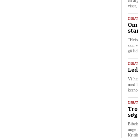
én af
viser
9.
DEBA
Oms
juli
sta
202
”Hvis
skal 
gå li
10.
DEBA
Led
juni
202
Vi har
med lå
kerne
2.
DEBAT
Tro
juni
søg
202
Bibel
unge 
Kriti