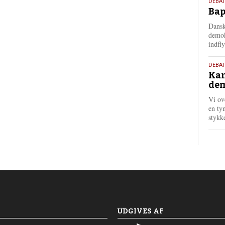
18.
DEBAT
Bap
maj
202
Dansk
demok
indfly
18.
DEBA
Kan
maj
dem
202
Vi ov
en tyn
stykk
UDGIVES AF