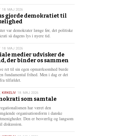
æ
s
T
18. MAJ 2026
m
us gjorde demokratiet til
e
kelighed
6
r
e
ster var demokrater længe før, det politiske
rati så dagens lys i nyere tid.
T
18. MAJ 2026
iale medier udvisker de
d, der binder os sammen
6
ve ret til sin egen opmærksomhed burde
en fundamental frihed. Men i dag er det
fra tilfældet.
,
KIRKELIV
18. MAJ 2026
okrati som samtale
6
egationalismen har været den
mgående organisationsform i danske
stmenigheder. Den er besværlig og langsom
il diskussion.