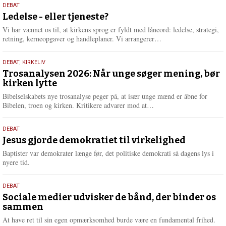
10.
DEBAT
m
juni
Ledelse - eller tjeneste?
e
2026
r
Vi har vænnet os til, at kirkens sprog er fyldt med låneord: ledelse, strategi,
e
L
retning, kerneopgaver og handleplaner. Vi arrangerer…
æ
s
2.
DEBAT
,
KIRKELIV
m
juni
Trosanalysen 2026: Når unge søger mening, bør
e
kirken lytte
2026
r
e
Bibelselskabets nye trosanalyse peger på, at især unge mænd er åbne for
L
Bibelen, troen og kirken. Kritikere advarer mod at…
æ
s
18.
DEBAT
m
maj
Jesus gjorde demokratiet til virkelighed
e
2026
r
Baptister var demokrater længe før, det politiske demokrati så dagens lys i
e
nyere tid.
18.
DEBAT
maj
Sociale medier udvisker de bånd, der binder os
sammen
2026
At have ret til sin egen opmærksomhed burde være en fundamental frihed.