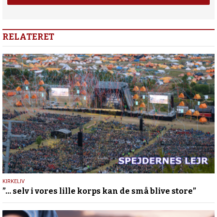
RELATERET
5.
KIRKELIV
”… selv i vores lille korps kan de små blive store”
juli
2026