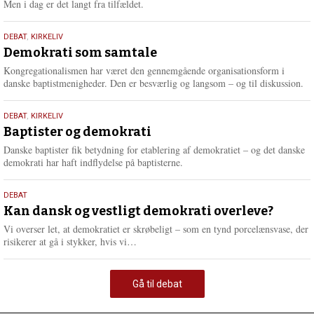
Men i dag er det langt fra tilfældet.
18.
DEBAT
,
KIRKELIV
maj
Demokrati som samtale
2026
Kongregationalismen har været den gennemgående organisationsform i
danske baptistmenigheder. Den er besværlig og langsom – og til diskussion.
18.
DEBAT
,
KIRKELIV
maj
Baptister og demokrati
2026
Danske baptister fik betydning for etablering af demokratiet – og det danske
demokrati har haft indflydelse på baptisterne.
18.
DEBAT
maj
Kan dansk og vestligt demokrati overleve?
2026
Vi overser let, at demokratiet er skrøbeligt – som en tynd porcelænsvase, der
L
risikerer at gå i stykker, hvis vi…
æ
s
m
Gå til debat
e
r