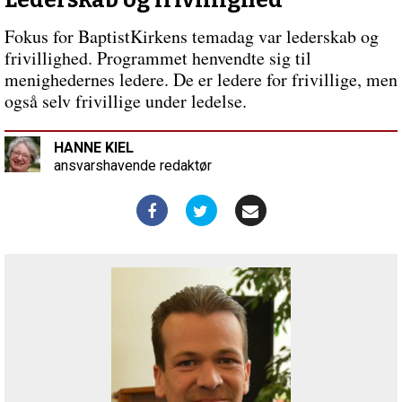
Lederskab og frivillighed
Frigivelse
og
Fokus for BaptistKirkens temadag var lederskab og
hjælp!
frivillighed. Programmet henvendte sig til
Til
hvem
menighedernes ledere. De er ledere for frivillige, men
og
også selv frivillige under ledelse.
hvornår?
HANNE KIEL
ansvarshavende redaktør