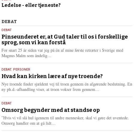
Ledelse - eller tjeneste?
april
2026
Debat
DEBAT
5.
DEBAT
august
Pinseunderet er, at Gud taler til os i forskellige
sprog, som vi kan forstå
2026
For snart 25 år siden var jeg på én af mine første retræter i Sverige med
L
Magnus Malm som åndelig…
æ
s
25.
DEBAT
,
PERSONER
m
juli
Hvad kan kirken lære af nye troende?
e
2026
r
Nye troende finder sjældent vej til troen gennem én afgørende beslutning. En
e
L
ny ph.d.-afhandling viser, at troen vokser frem gennem…
æ
s
9.
DEBAT
m
juli
Omsorg begynder med at standse op
e
2026
r
”Hvis vi vil slå hul igennem til andre mennesker, skal vi gøre det uventede.
e
L
Omsorg handler om at gå lidt…
æ
s