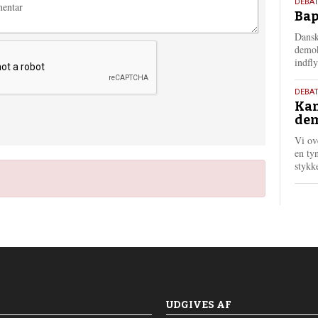
18.
DEBAT
Bap
maj
202
Dansk
demok
indfly
18.
DEBA
Kan
maj
dem
202
Vi ov
en tyn
stykk
UDGIVES AF