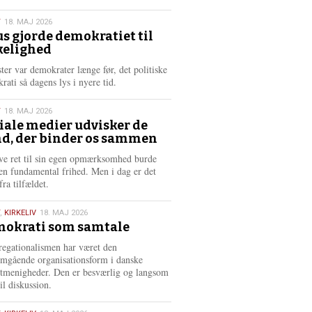
æ
s
T
18. MAJ 2026
m
us gjorde demokratiet til
e
kelighed
6
r
e
ster var demokrater længe før, det politiske
rati så dagens lys i nyere tid.
T
18. MAJ 2026
iale medier udvisker de
d, der binder os sammen
6
ve ret til sin egen opmærksomhed burde
en fundamental frihed. Men i dag er det
fra tilfældet.
,
KIRKELIV
18. MAJ 2026
okrati som samtale
6
egationalismen har været den
mgående organisationsform i danske
stmenigheder. Den er besværlig og langsom
il diskussion.