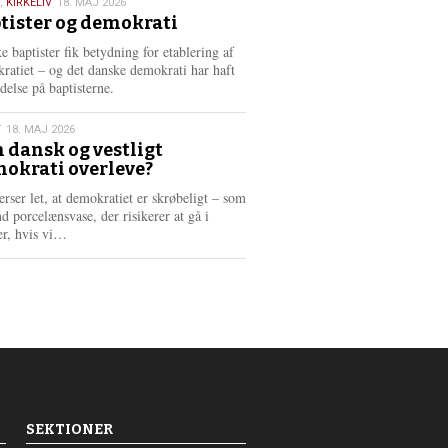
,
KIRKELIV
18. MAJ 2026
tister og demokrati
6
e baptister fik betydning for etablering af
ratiet – og det danske demokrati har haft
delse på baptisterne.
T
18. MAJ 2026
 dansk og vestligt
okrati overleve?
6
erser let, at demokratiet er skrøbeligt – som
d porcelænsvase, der risikerer at gå i
L
er, hvis vi…
æ
s
m
e
r
e
SEKTIONER