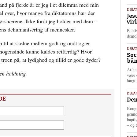
land på fjerde år er jeg i et dilemma med min
18.
DEBA
el over, hvor mange fra diktatorens hær der
Jes
maj
rørshærene. Ikke fordi jeg holder med dem –
vir
202
ens dehumanisering af mennesker.
Bapti
demok
 til at skelne mellem godt og ondt og er
18.
DEBA
å nogensinde kunne kaldes retfærdig? Hvor
Soc
maj
troen på, at lydighed og tillid er gode dyder?
bån
202
At ha
gen holdning.
være 
langt 
18.
DEBAT
DE
Dem
maj
202
Kongr
genne
bapti
– og t