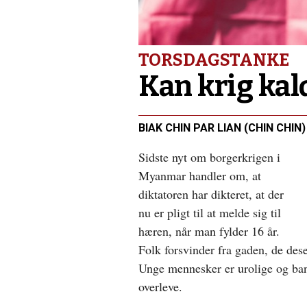
min
egen
sandhed?
TORSDAGSTANKE
Kan krig kal
BIAK CHIN PAR LIAN (CHIN CHIN)
Sidste nyt om borgerkrigen i
Myanmar handler om, at
diktatoren har dikteret, at der
nu er pligt til at melde sig til
hæren, når man fylder 16 år.
Folk forsvinder fra gaden, de deser
Unge mennesker er urolige og bange
overleve.