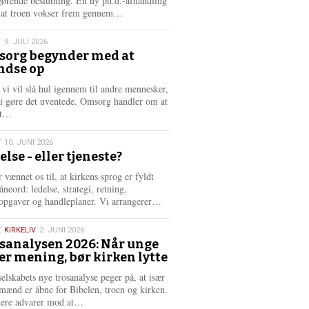
gørende beslutning. En ny ph.d.-afhandling
L
, at troen vokser frem gennem…
æ
s
T
9. JULI 2026
m
org begynder med at
e
ndse op
6
r
e
 vi vil slå hul igennem til andre mennesker,
vi gøre det uventede. Omsorg handler om at
L
dt…
æ
s
T
10. JUNI 2026
m
else - eller tjeneste?
e
6
r
 vænnet os til, at kirkens sprog er fyldt
e
neord: ledelse, strategi, retning,
L
opgaver og handleplaner. Vi arrangerer…
æ
s
,
KIRKELIV
2. JUNI 2026
m
sanalysen 2026: Når unge
e
er mening, bør kirken lytte
6
r
e
selskabets nye trosanalyse peger på, at især
mænd er åbne for Bibelen, troen og kirken.
L
kere advarer mod at…