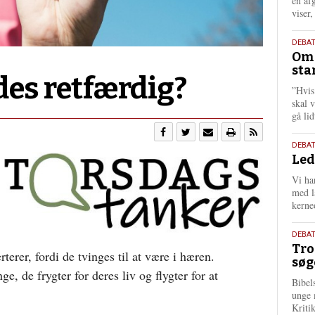
én af
viser
9.
DEBA
Oms
juli
sta
202
des retfærdig?
”Hvis
skal 
gå li
10.
DEBA
Led
juni
202
Vi har
med lå
kerne
2.
DEBAT
Tro
juni
terer, fordi de tvinges til at være i hæren.
søg
202
, de frygter for deres liv og flygter for at
Bibel
unge 
Kriti