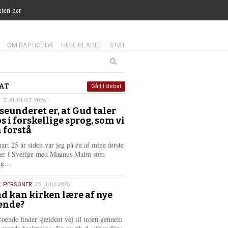
gten her
14.0:
15.0:
16.0:
OM BAPTIST.DK
HELE BLADET
STØT
at
AT
Gå til debat
T
5. AUGUST 2026
seunderet er, at Gud taler
st
os i forskellige sprog, som vi
6
 forstå
nart 25 år siden var jeg på én af mine første
ter i Sverige med Magnus Malm som
L
lig…
æ
s
,
PERSONER
25. JULI 2026
m
d kan kirken lære af nye
e
ende?
6
r
e
roende finder sjældent vej til troen gennem