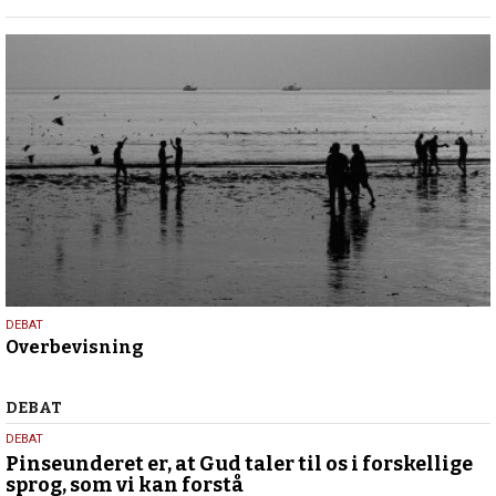
2026
16.
DEBAT
Overbevisning
april
2026
Debat
DEBAT
5.
DEBAT
august
Pinseunderet er, at Gud taler til os i forskellige
sprog, som vi kan forstå
2026