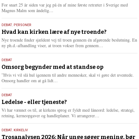
For snart 25 år siden var jeg på én af mine første retræter i Sverige med
L
Magnus Malm som åndelig…
æ
s
25.
DEBAT
,
PERSONER
m
juli
Hvad kan kirken lære af nye troende?
e
2026
r
Nye troende finder sjældent vej til troen gennem én afgørende beslutning. En
e
L
ny ph.d.-afhandling viser, at troen vokser frem gennem…
æ
s
9.
DEBAT
m
juli
Omsorg begynder med at standse op
e
2026
r
”Hvis vi vil slå hul igennem til andre mennesker, skal vi gøre det uventede.
e
L
Omsorg handler om at gå lidt…
æ
s
10.
DEBAT
m
juni
Ledelse - eller tjeneste?
e
2026
r
Vi har vænnet os til, at kirkens sprog er fyldt med låneord: ledelse, strategi,
e
L
retning, kerneopgaver og handleplaner. Vi arrangerer…
æ
s
2.
DEBAT
,
KIRKELIV
m
juni
Trosanalysen 2026: Når unge søger mening, bør
e