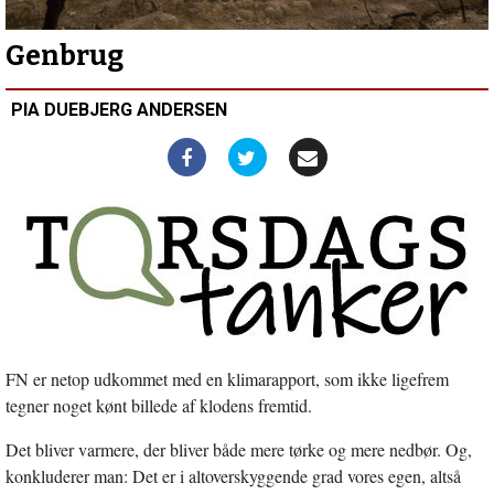
hjerte
og
et
Genbrug
”jern”
PIA DUEBJERG ANDERSEN
FN er netop udkommet med en klimarapport, som ikke ligefrem
tegner noget kønt billede af klodens fremtid.
Det bliver varmere, der bliver både mere tørke og mere nedbør. Og,
konkluderer man: Det er i altoverskyggende grad vores egen, altså