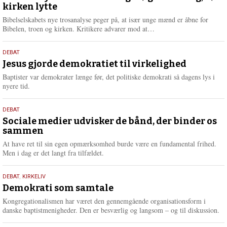
kirken lytte
2026
r
e
Bibelselskabets nye trosanalyse peger på, at især unge mænd er åbne for
L
Bibelen, troen og kirken. Kritikere advarer mod at…
æ
s
18.
DEBAT
m
maj
Jesus gjorde demokratiet til virkelighed
e
2026
r
Baptister var demokrater længe før, det politiske demokrati så dagens lys i
e
nyere tid.
18.
DEBAT
maj
Sociale medier udvisker de bånd, der binder os
sammen
2026
At have ret til sin egen opmærksomhed burde være en fundamental frihed.
Men i dag er det langt fra tilfældet.
18.
DEBAT
,
KIRKELIV
maj
Demokrati som samtale
2026
Kongregationalismen har været den gennemgående organisationsform i
danske baptistmenigheder. Den er besværlig og langsom – og til diskussion.