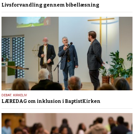
Livsforvandling gennem bibellæsning
juli
2026
13.
DEBAT
,
KIRKELIV
LÆREDAG om inklusion i BaptistKirken
maj
2026