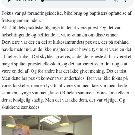
lyd
i
Fokus var på forandringsledelse, bibelbrug og baptisters opfattelse af
nyt
vindue
frelse igennem tiden.
Altså til dels praktiske tilgange til det at være præst. Og det var
helsebringende og befriende at være sammen om disse emner.
Desværre var der en del af kirkesamfundets præster, der på forhånd
havde meldt ud, at de ikke magtede eller havde lyst til at være en del
af fællesskabet. Det skyldes givetvis, at det de seneste år har været et
meget splittet præstefællesskab, og det har været svært for nogle at
være en del af. Og for andre har det ikke givet mening. Det er trist.
Men dette års præstekonvent var anderledes. Der var ikke fokus på
vores forskelle, men en lyst til at være sammen, tale sammen, bede
sammen, synge sammen, læse i Bibelen sammen. Vores forskelle er
der selvfølgelig stadig. Men det var ikke dem, der var vigtige. Og
skuldrene sænkedes.