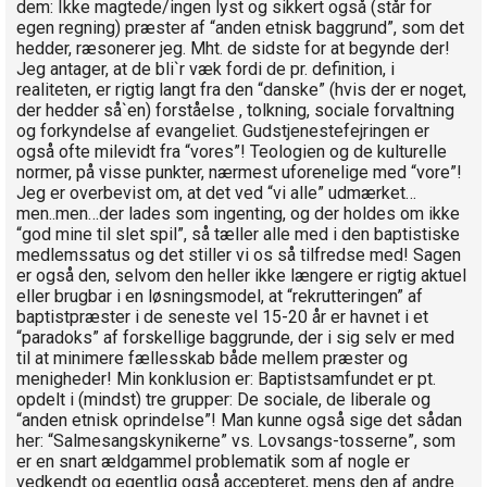
dem: Ikke magtede/ingen lyst og sikkert også (står for
egen regning) præster af “anden etnisk baggrund”, som det
hedder, ræsonerer jeg. Mht. de sidste for at begynde der!
Jeg antager, at de bli`r væk fordi de pr. definition, i
realiteten, er rigtig langt fra den “danske” (hvis der er noget,
der hedder så`en) forståelse , tolkning, sociale forvaltning
og forkyndelse af evangeliet. Gudstjenestefejringen er
også ofte milevidt fra “vores”! Teologien og de kulturelle
normer, på visse punkter, nærmest uforenelige med “vore”!
Jeg er overbevist om, at det ved “vi alle” udmærket…
men..men…der lades som ingenting, og der holdes om ikke
“god mine til slet spil”, så tæller alle med i den baptistiske
medlemssatus og det stiller vi os så tilfredse med! Sagen
er også den, selvom den heller ikke længere er rigtig aktuel
eller brugbar i en løsningsmodel, at “rekrutteringen” af
baptistpræster i de seneste vel 15-20 år er havnet i et
“paradoks” af forskellige baggrunde, der i sig selv er med
til at minimere fællesskab både mellem præster og
menigheder! Min konklusion er: Baptistsamfundet er pt.
opdelt i (mindst) tre grupper: De sociale, de liberale og
“anden etnisk oprindelse”! Man kunne også sige det sådan
her: “Salmesangskynikerne” vs. Lovsangs-tosserne”, som
er en snart ældgammel problematik som af nogle er
vedkendt og egentlig også accepteret, mens den af andre