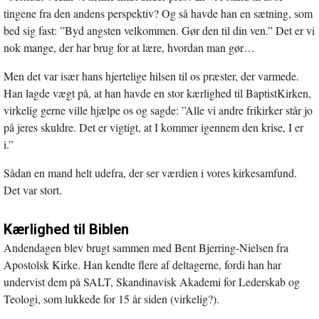
tingene fra den andens perspektiv? Og så havde han en sætning, som
bed sig fast: ”Byd angsten velkommen. Gør den til din ven.” Det er vi
nok mange, der har brug for at lære, hvordan man gør…
Men det var især hans hjertelige hilsen til os præster, der varmede.
Han lagde vægt på, at han havde en stor kærlighed til BaptistKirken,
virkelig gerne ville hjælpe os og sagde: ”Alle vi andre frikirker står jo
på jeres skuldre. Det er vigtigt, at I kommer igennem den krise, I er
i.”
Sådan en mand helt udefra, der ser værdien i vores kirkesamfund.
Det var stort.
Kærlighed til Biblen
Andendagen blev brugt sammen med Bent Bjerring-Nielsen fra
Apostolsk Kirke. Han kendte flere af deltagerne, fordi han har
undervist dem på SALT, Skandinavisk Akademi for Lederskab og
Teologi, som lukkede for 15 år siden (virkelig?).