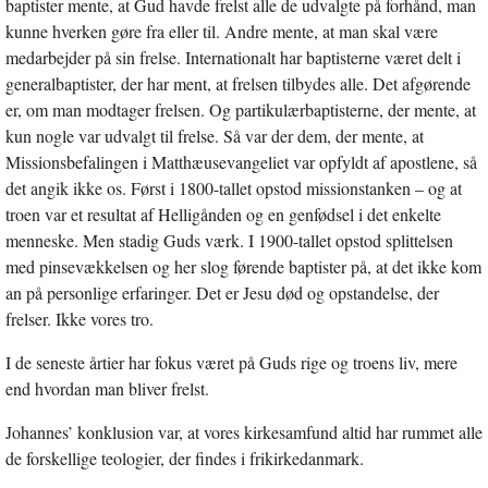
baptister mente, at Gud havde frelst alle de udvalgte på forhånd, man
kunne hverken gøre fra eller til. Andre mente, at man skal være
medarbejder på sin frelse. Internationalt har baptisterne været delt i
generalbaptister, der har ment, at frelsen tilbydes alle. Det afgørende
er, om man modtager frelsen. Og partikulærbaptisterne, der mente, at
kun nogle var udvalgt til frelse. Så var der dem, der mente, at
Missionsbefalingen i Matthæusevangeliet var opfyldt af apostlene, så
det angik ikke os. Først i 1800-tallet opstod missionstanken – og at
troen var et resultat af Helligånden og en genfødsel i det enkelte
menneske. Men stadig Guds værk. I 1900-tallet opstod splittelsen
med pinsevækkelsen og her slog førende baptister på, at det ikke kom
an på personlige erfaringer. Det er Jesu død og opstandelse, der
frelser. Ikke vores tro.
I de seneste årtier har fokus været på Guds rige og troens liv, mere
end hvordan man bliver frelst.
Johannes’ konklusion var, at vores kirkesamfund altid har rummet alle
de forskellige teologier, der findes i frikirkedanmark.