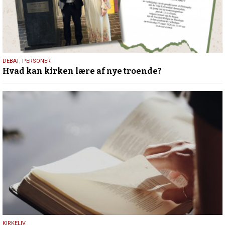
25.
DEBAT
,
PERSONER
Hvad kan kirken lære af nye troende?
juli
2026
9.
KIRKELIV