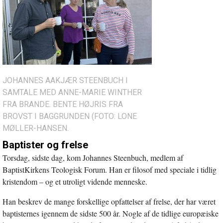
JOHANNES AAKJÆR STEENBUCH I
SAMTALE MED ANNE-MARIE WINTHER
FRA BRANDE. BENTE HØJRIS FRA
BROVST I BAGGRUNDEN (FOTO: LONE
MØLLER-HANSEN.
Baptister og frelse
Torsdag, sidste dag, kom Johannes Steenbuch, medlem af
BaptistKirkens Teologisk Forum. Han er filosof med speciale i tidlig
kristendom – og et utroligt vidende menneske.
Han beskrev de mange forskellige opfattelser af frelse, der har været
baptisternes igennem de sidste 500 år. Nogle af de tidlige europæiske