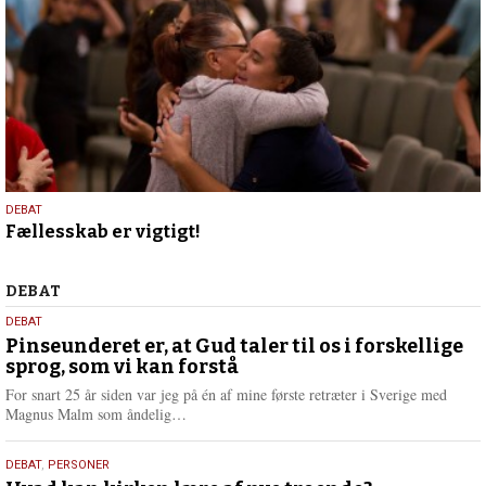
12.
DEBAT
Fællesskab er vigtigt!
marts
2026
Debat
DEBAT
5.
DEBAT
august
Pinseunderet er, at Gud taler til os i forskellige
sprog, som vi kan forstå
2026
For snart 25 år siden var jeg på én af mine første retræter i Sverige med
L
Magnus Malm som åndelig…
æ
s
25.
DEBAT
,
PERSONER
m