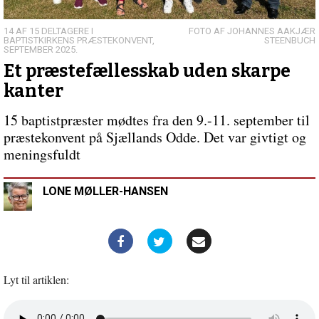
leve
paradokset
–
14 AF 15 DELTAGERE I
JOHANNES AAKJÆR
BAPTISTKIRKENS PRÆSTEKONVENT,
STEENBUCH
en
SEPTEMBER 2025.
profetisk
Et præstefællesskab uden skarpe
vej
kanter
for
kirken?
15 baptistpræster mødtes fra den 9.-11. september til
præstekonvent på Sjællands Odde. Det var givtigt og
meningsfuldt
LONE MØLLER-HANSEN
Lyt til artiklen:
Åbn