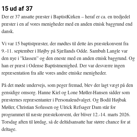
15 ud af 37
Der er 37 ansatte præster i BaptistKirken – heraf er ca. en tredjedel
præster i en af vores menigheder med en anden etnisk baggrund end
dansk.
Vi var 15 baptistpræster, der mødtes til dette års præstekonvent fra
9.-11. september i Højby på Sjællands Odde. Sambuh Langle var
den nye i ”klassen” og den eneste med en anden etnisk baggrund. Og
han er præst i Odense Baptistmenighed. Der var desværre ingen
repræsentation fra alle vores andre etniske menigheder.
På det møde undervejs, som peger fremad, blev der lagt vægt på den
gensidige omsorg. Hanne Kiel og Lone Møller-Hansen sidder som
præsternes repræsentanter i Personaleudvalget. Og Bodil Højbak
Møller, Christian Sofussen og Ulrick Refsager Dam står for
programmet til næste præstekonvent, der bliver 12.-14. marts 2026.
Torsdag aften til lørdag, så de deltidsansatte har større chance for at
deltage.