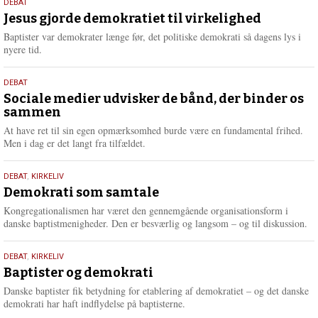
18.
DEBAT
m
maj
Jesus gjorde demokratiet til virkelighed
e
2026
r
Baptister var demokrater længe før, det politiske demokrati så dagens lys i
e
nyere tid.
18.
DEBAT
maj
Sociale medier udvisker de bånd, der binder os
sammen
2026
At have ret til sin egen opmærksomhed burde være en fundamental frihed.
Men i dag er det langt fra tilfældet.
18.
DEBAT
,
KIRKELIV
maj
Demokrati som samtale
2026
Kongregationalismen har været den gennemgående organisationsform i
danske baptistmenigheder. Den er besværlig og langsom – og til diskussion.
18.
DEBAT
,
KIRKELIV
maj
Baptister og demokrati
2026
Danske baptister fik betydning for etablering af demokratiet – og det danske
demokrati har haft indflydelse på baptisterne.