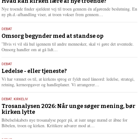
juli
Hvad kan kirken lære af nye troende?
e
2026
r
Nye troende finder sjældent vej til troen gennem én afgørende beslutning. En
e
L
ny ph.d.-afhandling viser, at troen vokser frem gennem…
æ
s
9.
DEBAT
m
juli
Omsorg begynder med at standse op
e
2026
r
”Hvis vi vil slå hul igennem til andre mennesker, skal vi gøre det uventede.
e
L
Omsorg handler om at gå lidt…
æ
s
10.
DEBAT
m
juni
Ledelse - eller tjeneste?
e
2026
r
Vi har vænnet os til, at kirkens sprog er fyldt med låneord: ledelse, strategi,
e
L
retning, kerneopgaver og handleplaner. Vi arrangerer…
æ
s
2.
DEBAT
,
KIRKELIV
m
juni
Trosanalysen 2026: Når unge søger mening, bør
e
kirken lytte
2026
r
e
Bibelselskabets nye trosanalyse peger på, at især unge mænd er åbne for
L
Bibelen, troen og kirken. Kritikere advarer mod at…
æ
s