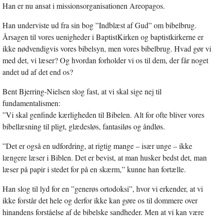
Han er nu ansat i missionsorganisationen Areopagos.
Han underviste ud fra sin bog ”Indblæst af Gud” om bibelbrug.
Årsagen til vores uenigheder i BaptistKirken og baptistkirkerne er
ikke nødvendigvis vores bibelsyn, men vores bibelbrug. Hvad gør vi
med det, vi læser? Og hvordan forholder vi os til dem, der får noget
andet ud af det end os?
Bent Bjerring-Nielsen slog fast, at vi skal sige nej til
fundamentalismen:
”Vi skal genfinde kærligheden til Bibelen. Alt for ofte bliver vores
bibellæsning til pligt, glædesløs, fantasiløs og åndløs.
”Det er også en udfordring, at rigtig mange – især unge – ikke
længere læser i Biblen. Det er bevist, at man husker bedst det, man
læser på papir i stedet for på en skærm,” kunne han fortælle.
Han slog til lyd for en ”generøs ortodoksi”, hvor vi erkender, at vi
ikke forstår det hele og derfor ikke kan gøre os til dommere over
hinandens forståelse af de bibelske sandheder. Men at vi kan være