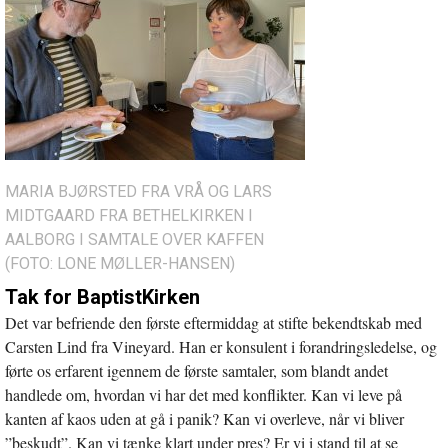
MARIA BJØRSTED FRA VRÅ OG LARS
MIDTGAARD FRA BETHELKIRKEN I
AALBORG I SAMTALE OVER KAFFEN
(FOTO: LONE MØLLER-HANSEN)
Tak for BaptistKirken
Det var befriende den første eftermiddag at stifte bekendtskab med
Carsten Lind fra Vineyard. Han er konsulent i forandringsledelse, og
førte os erfarent igennem de første samtaler, som blandt andet
handlede om, hvordan vi har det med konflikter. Kan vi leve på
kanten af kaos uden at gå i panik? Kan vi overleve, når vi bliver
”beskudt”. Kan vi tænke klart under pres? Er vi i stand til at se