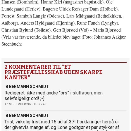
Hansen (Bornholm), Hanne Kiel (magasinet baptist.dk), Ole
Lundegaard (Herlev), Bagerst: Ulrick Refsager Dam (Holbæk),
Forrest: Sambuh Langle (Odense), Lars Midtgaard (Bethelkirken,
Aalborg), Anders Hyldgaard (Hjørring), Rune Funch (Lyngby),
Christian Bylund (Tølløse), Gert Bjørsted (Vrå) – Maria Bjørsted
(Vrå) var fraværende, da billedet blev taget (Foto: Johannes Aakjær
Steenbuch)
2 KOMMENTARER TIL "ET
PRÆSTEFÆLLESSKAB UDEN SKARPE
KANTER"
IB BERMANN SCHMIDT
Redigeret: ikke med andre “ors” i slutfasen, men,
selvfølgelig: ord! ;-)
17. SEPTEMBER 2025 KL. 22:49
IB BERMANN SCHMIDT
Trist, virkelig trist med 15 ud af 37! Forklaringer herpå er
der givetvis mange af, og Lone godtgør et par stykker af