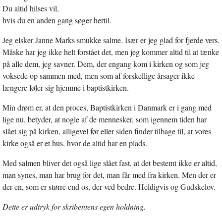
Du altid hilses vil,
hvis du en anden gang søger hertil.
Jeg elsker Janne Marks smukke salme. Især er jeg glad for fjerde vers.
Måske har jeg ikke helt forstået det, men jeg kommer altid til at tænke
på alle dem, jeg savner. Dem, der engang kom i kirken og som jeg
voksede op sammen med, men som af forskellige årsager ikke
længere føler sig hjemme i baptistkirken.
Min drøm er, at den proces, Baptistkirken i Danmark er i gang med
lige nu, betyder, at nogle af de mennesker, som igennem tiden har
slået sig på kirken, alligevel før eller siden finder tilbage til, at vores
kirke også er et hus, hvor de altid har en plads.
Med salmen bliver det også lige slået fast, at det bestemt ikke er altid,
man synes, man har brug for det, man får med fra kirken. Men der er
der en, som er større end os, der ved bedre. Heldigvis og Gudskelov.
Dette er udtryk for skribentens egen holdning.