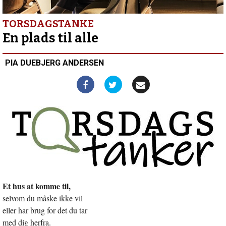
lige
ud
Forrige
indlæg:
TORSDAGSTANKE
En
En plads til alle
europæisk
vagthund
PIA DUEBJERG ANDERSEN
og
ven
Et hus at komme til,
selvom du måske ikke vil
eller har brug for det du tar
med dig herfra.