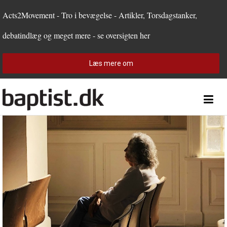
1.0:
Spring
Vend
Gå
Forside
2.0:
menu
tilbage
til
Teologi
Acts2Movement - Tro i bevægelse - Artikler, Torsdagstanker,
3.0:
over
til
vores
Personer
debatindlæg og meget mere - se oversigten her
4.0:
og
forsiden
guide
Debat
5.0:
gå
for
Kirkeliv
6.0:
til
tilgængelighed
Internationalt
Læs mere om
indhold
7.0:
Forside
8.0:
Teologi
9.0:
Personer
10.0:
Debat
11.0:
Kirkeliv
12.0:
Internationalt
Næste
indlæg:
Min
offergave
skal
være
at
kigge