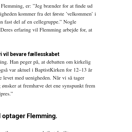
 Flemming, er: ”Jeg brænder for at finde ud
nigheden kommer fra det første ’velkommen’ i
en fast del af en cellegruppe.” Nogle
eres erfaring vil Flemming arbejde for, at
i vil bevare fællesskabet
ng. Han peger på, at debatten om kirkelig
gså var aktuel i BaptistKirken for 12–13 år
de levet med uenigheden. Når vi så tager
g ønsker at fremhæve det ene synspunkt frem
dpres.”
d optager Flemming.