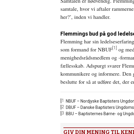
Samtalen er nødvendig. Flemming v
samtale, hvor vi aftaler rammerne
her?’, inden vi handler.
Flemmings bud på god ledels
Flemming har sin ledelseserfarin
[1]
som formand for NBUF
og med
menighedsrådsmedlem og -formand
fællesskab. Adspurgt svarer Flemm
kommunikere og informere. Den god
beslutte for så at udføre det, der e
[1]
NBUF – Nordjyske Baptisters Ungdo
[2]
DBUF – Danske Baptisters Ungdoms
[3]
BBU – Baptisternes Børne- og Ung
GIV DIN MENING TIL KEN