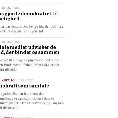
æ
s
T
18. MAJ 2026
m
us gjorde demokratiet til
e
kelighed
6
r
e
ster var demokrater længe før, det politiske
rati så dagens lys i nyere tid.
T
18. MAJ 2026
iale medier udvisker de
d, der binder os sammen
6
ve ret til sin egen opmærksomhed burde
en fundamental frihed. Men i dag er det
fra tilfældet.
,
KIRKELIV
18. MAJ 2026
okrati som samtale
6
egationalismen har været den
mgående organisationsform i danske
stmenigheder. Den er besværlig og langsom
il diskussion.