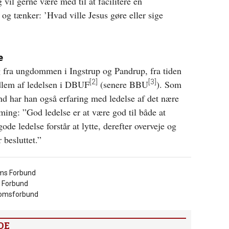
il gerne være med til at facilitere en
 og tænker: ’Hvad ville Jesus gøre eller sige
e
g fra ungdommen i Ingstrup og Pandrup, fra tiden
[2]
[3]
lem af ledelsen i DBUF
(senere BBU
). Som
 har han også erfaring med ledelse af det nære
ing: ”God ledelse er at være god til både at
e ledelse forstår at lytte, derefter overveje og
r besluttet.”
ms Forbund
 Forbund
domsforbund
DE