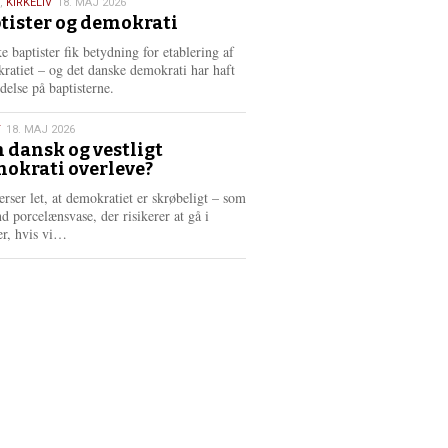
,
KIRKELIV
18. MAJ 2026
tister og demokrati
6
e baptister fik betydning for etablering af
ratiet – og det danske demokrati har haft
delse på baptisterne.
T
18. MAJ 2026
 dansk og vestligt
okrati overleve?
6
erser let, at demokratiet er skrøbeligt – som
d porcelænsvase, der risikerer at gå i
L
er, hvis vi…
æ
s
m
e
r
e