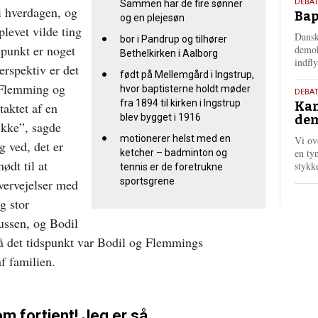
18.
DEBAT
Sammen har de fire sønner
 i hverdagen, og
Bap
maj
og en plejesøn
levet vilde ting
202
Dansk
bor i Pandrup og tilhører
spunkt er noget
demok
Bethelkirken i Aalborg
indfly
erspektiv er det
født på Mellemgård i Ingstrup,
r Flemming og
hvor baptisterne holdt møder
18.
DEBA
fra 1894 til kirken i Ingstrup
Kan
taktet af en
maj
blev bygget i 1916
dem
202
ikke”, sagde
motionerer helst med en
Vi ov
g ved, det er
en tyn
ketcher – badminton og
ødt til at
stykk
tennis er de foretrukne
sportsgrene
overvejelser med
g stor
bussen, og Bodil
på det tidspunkt var Bodil og Flemmings
af familien.
om fortjent! Jeg er så