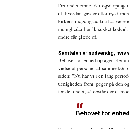
Det andet emne, der også optager
af, hvordan gæster eller nye i me
kirkens indgangsparti til at være 
menigheder har ’knækket koden’. D
andre får glæde af.
Samtalen er nødvendig, hvis v
Behovet for enhed optager Flemmi
vielse af personer af samme køn o
siden: ”Nu har vi i en lang perio
uenigheden frem, peger på den o
for det andet, så opstår der et mo
Behovet for enhe