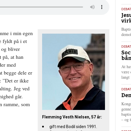
18.
DEBA
Jes
maj
vir
202
Bapti
omme i min egen
demok
 fyldt på i et
18.
DEBA
 og bliver
Soc
maj
 på, at han
bån
202
jder med
At ha
t begge dele er
være 
langt 
: ”Det er ikke
alting. Jeg ved
18.
DEBAT
Dem
nighed går.
maj
202
 en ramme, som
Kongr
genne
bapti
Flemming Vesth Nielsen, 57 år:
– og t
gift med Bodil siden 1991.