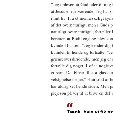
”Jeg oplever, at Gud taler til mig
at Jesus er nærværende. Jeg har op
i mit liv. Fra et menneskeligt syn
af det overnaturligt, men i Guds p
naturligt overnaturligt”, fortælle
beretter, at Bodil engang blev kon
kvinde i bussen: ”Jeg kender dig 
kvinden til hende og fortsatte: ”Je
grænseoverskridende, men jeg er n
fortælle dig noget. I står i nogle 
et barn. Det bliver til stor glæde o
velsignelse for jer.” Hun stod af 
har aldrig set hende siden. Men 
plejesøn på vej til at blive en del 
Tænk, hvis vi fik s