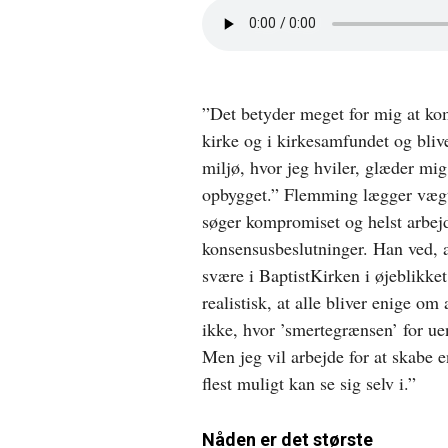
Åbn
lyd
i
nyt
vindue
”Det betyder meget for mig at k
kirke og i kirkesamfundet og blive
miljø, hvor jeg hviler, glæder mig
opbygget.” Flemming lægger vægt
søger kompromiset og helst arbe
konsensusbeslutninger. Han ved, a
svære i BaptistKirken i øjeblikket
realistisk, at alle bliver enige om 
ikke, hvor ’smertegrænsen’ for ue
Men jeg vil arbejde for at skabe
flest muligt kan se sig selv i.”
Nåden er det største