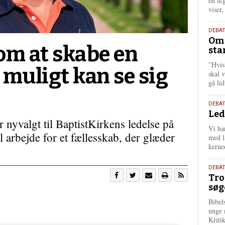
én af
viser
9.
DEBA
Oms
juli
om at skabe en
sta
202
”Hvis
 muligt kan se sig
skal 
gå li
10.
DEBA
Led
juni
nyvalgt til BaptistKirkens ledelse på
202
Vi har
arbejde for et fællesskab, der glæder
med lå
kerne
2.
DEBAT
Tro
juni
søg
202
Bibel
unge 
Kriti