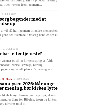
gørende beslutning. En ny ph.d.-afhandling
L
, at troen vokser frem gennem…
æ
s
T
9. JULI 2026
m
org begynder med at
e
ndse op
6
r
e
 vi vil slå hul igennem til andre mennesker,
vi gøre det uventede. Omsorg handler om at
L
dt…
æ
s
T
10. JUNI 2026
m
else - eller tjeneste?
e
6
r
 vænnet os til, at kirkens sprog er fyldt
e
neord: ledelse, strategi, retning,
L
opgaver og handleplaner. Vi arrangerer…
æ
s
,
KIRKELIV
2. JUNI 2026
m
sanalysen 2026: Når unge
e
er mening, bør kirken lytte
6
r
e
selskabets nye trosanalyse peger på, at især
mænd er åbne for Bibelen, troen og kirken.
L
kere advarer mod at…