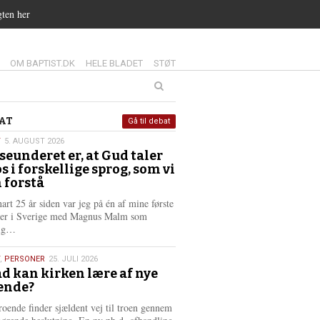
gten her
14.0:
15.0:
16.0:
OM BAPTIST.DK
HELE BLADET
STØT
at
AT
Gå til debat
T
5. AUGUST 2026
seunderet er, at Gud taler
st
os i forskellige sprog, som vi
6
 forstå
nart 25 år siden var jeg på én af mine første
ter i Sverige med Magnus Malm som
L
lig…
æ
s
,
PERSONER
25. JULI 2026
m
d kan kirken lære af nye
e
ende?
6
r
e
roende finder sjældent vej til troen gennem