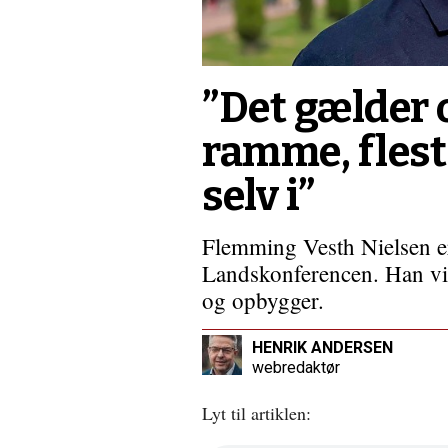
ikke
i
Danmark
”Det gælder 
ramme, flest
selv i”
Flemming Vesth Nielsen er 
Landskonferencen. Han vil 
og opbygger.
HENRIK ANDERSEN
webredaktør
Lyt til artiklen: