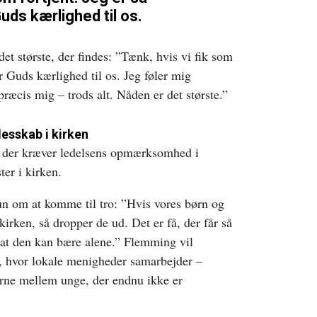
ds kærlighed til os.
 største, der findes: ”Tænk, hvis vi fik som
r Guds kærlighed til os. Jeg føler mig
 præcis mig – trods alt. Nåden er det største.”
lesskab i kirken
 der kræver ledelsens opmærksomhed i
er i kirken.
n om at komme til tro: ”Hvis vores børn og
kirken, så dropper de ud. Det er få, der får så
at den kan bære alene.” Flemming vil
r, hvor lokale menigheder samarbejder –
nerne mellem unge, der endnu ikke er