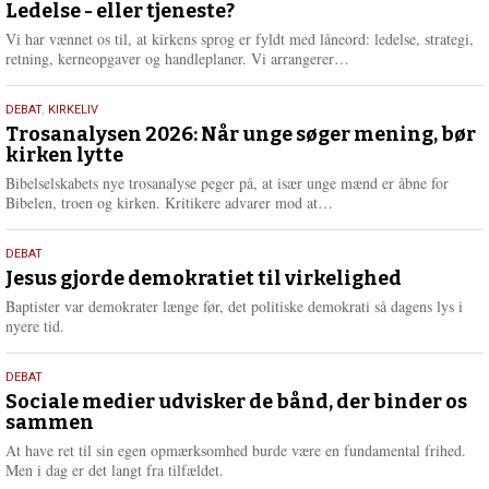
juni
Ledelse - eller tjeneste?
e
2026
r
Vi har vænnet os til, at kirkens sprog er fyldt med låneord: ledelse, strategi,
e
L
retning, kerneopgaver og handleplaner. Vi arrangerer…
æ
s
2.
DEBAT
,
KIRKELIV
m
juni
Trosanalysen 2026: Når unge søger mening, bør
e
kirken lytte
2026
r
e
Bibelselskabets nye trosanalyse peger på, at især unge mænd er åbne for
L
Bibelen, troen og kirken. Kritikere advarer mod at…
æ
s
18.
DEBAT
m
maj
Jesus gjorde demokratiet til virkelighed
e
2026
r
Baptister var demokrater længe før, det politiske demokrati så dagens lys i
e
nyere tid.
18.
DEBAT
maj
Sociale medier udvisker de bånd, der binder os
sammen
2026
At have ret til sin egen opmærksomhed burde være en fundamental frihed.
Men i dag er det langt fra tilfældet.