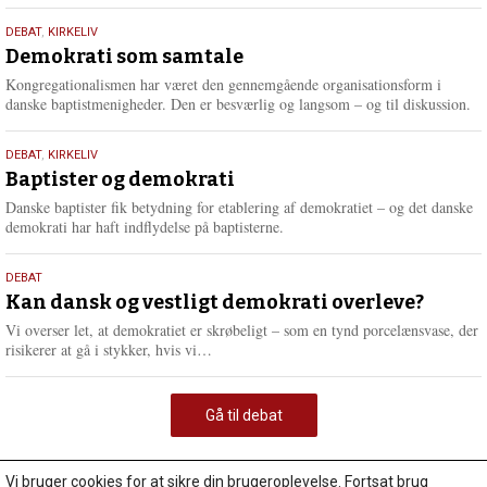
18.
DEBAT
,
KIRKELIV
maj
Demokrati som samtale
2026
Kongregationalismen har været den gennemgående organisationsform i
danske baptistmenigheder. Den er besværlig og langsom – og til diskussion.
18.
DEBAT
,
KIRKELIV
maj
Baptister og demokrati
2026
Danske baptister fik betydning for etablering af demokratiet – og det danske
demokrati har haft indflydelse på baptisterne.
18.
DEBAT
maj
Kan dansk og vestligt demokrati overleve?
2026
Vi overser let, at demokratiet er skrøbeligt – som en tynd porcelænsvase, der
L
risikerer at gå i stykker, hvis vi…
æ
s
m
Gå til debat
e
r
e
Vi bruger cookies for at sikre din brugeroplevelse. Fortsat brug