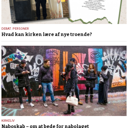
25.
DEBAT
,
PERSONER
Hvad kan kirken lære af nye troende?
juli
2026
9.
KIRKELIV
Naboskab – om at bede for nabolaget
juli