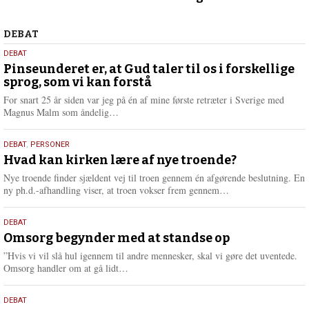
2026
Debat
DEBAT
5.
DEBAT
august
Pinseunderet er, at Gud taler til os i forskellige
sprog, som vi kan forstå
2026
For snart 25 år siden var jeg på én af mine første retræter i Sverige med
L
Magnus Malm som åndelig…
æ
s
25.
DEBAT
,
PERSONER
m
juli
Hvad kan kirken lære af nye troende?
e
2026
r
Nye troende finder sjældent vej til troen gennem én afgørende beslutning. En
e
L
ny ph.d.-afhandling viser, at troen vokser frem gennem…
æ
s
9.
DEBAT
m
juli
Omsorg begynder med at standse op
e
2026
r
”Hvis vi vil slå hul igennem til andre mennesker, skal vi gøre det uventede.
e
L
Omsorg handler om at gå lidt…
æ
s
10.
DEBAT
m