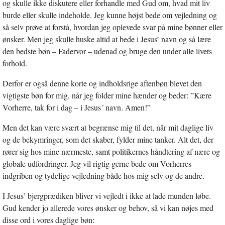
og skulle ikke diskutere eller forhandle med Gud om, hvad mit liv
burde eller skulle indeholde. Jeg kunne højst bede om vejledning og
så selv prøve at forstå, hvordan jeg oplevede svar på mine bønner eller
ønsker. Men jeg skulle huske altid at bede i Jesus’ navn og så lære
den bedste bøn – Fadervor – udenad og bruge den under alle livets
forhold.
Derfor er også denne korte og indholdsrige aftenbøn blevet den
vigtigste bøn for mig, når jeg folder mine hænder og beder: ”Kære
Vorherre, tak for i dag – i Jesus´ navn. Amen!”
Men det kan være svært at begrænse mig til det, når mit daglige liv
og de bekymringer, som det skaber, fylder mine tanker. Alt det, der
rører sig hos mine nærmeste, samt politikernes håndtering af nære og
globale udfordringer. Jeg vil rigtig gerne bede om Vorherres
indgriben og tydelige vejledning både hos mig selv og de andre.
I Jesus’ bjergprædiken bliver vi vejledt i ikke at lade munden løbe.
Gud kender jo allerede vores ønsker og behov, så vi kan nøjes med
disse ord i vores daglige bøn: