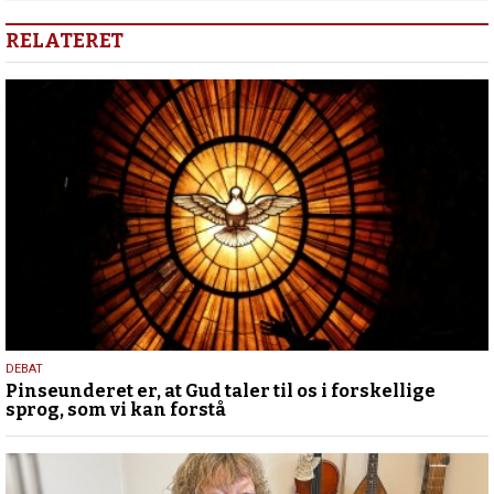
RELATERET
5.
DEBAT
Pinseunderet er, at Gud taler til os i forskellige
august
sprog, som vi kan forstå
2026