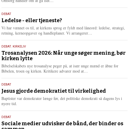
L
Omsorg handler om at gå lidt…
æ
s
10.
DEBAT
m
juni
Ledelse - eller tjeneste?
e
2026
r
Vi har vænnet os til, at kirkens sprog er fyldt med låneord: ledelse, strategi,
e
L
retning, kerneopgaver og handleplaner. Vi arrangerer…
æ
s
2.
DEBAT
,
KIRKELIV
m
juni
Trosanalysen 2026: Når unge søger mening, bør
e
kirken lytte
2026
r
e
Bibelselskabets nye trosanalyse peger på, at især unge mænd er åbne for
L
Bibelen, troen og kirken. Kritikere advarer mod at…
æ
s
18.
DEBAT
m
maj
Jesus gjorde demokratiet til virkelighed
e
2026
r
Baptister var demokrater længe før, det politiske demokrati så dagens lys i
e
nyere tid.
18.
DEBAT
maj
Sociale medier udvisker de bånd, der binder os
sammen