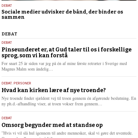
18.
DEBAT
Sociale medier udvisker de bånd, der binder os
maj
sammen
2026
Debat
DEBAT
5.
DEBAT
august
Pinseunderet er, at Gud taler til os i forskellige
sprog, som vi kan forstå
2026
For snart 25 år siden var jeg på én af mine første retræter i Sverige med
L
Magnus Malm som åndelig…
æ
s
25.
DEBAT
,
PERSONER
m
juli
Hvad kan kirken lære af nye troende?
e
2026
r
Nye troende finder sjældent vej til troen gennem én afgørende beslutning. En
e
L
ny ph.d.-afhandling viser, at troen vokser frem gennem…
æ
s
9.
DEBAT
m
juli
Omsorg begynder med at standse op
e
2026
r
”Hvis vi vil slå hul igennem til andre mennesker, skal vi gøre det uventede.
e