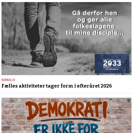
25.
KIRKELIV
Fælles aktiviteter tager form i efteråret 2026
maj
2026