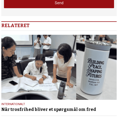
RELATERET
29.
INTERNATIONALT
Når trosfrihed bliver et spørgsmål om fred
juni
2026