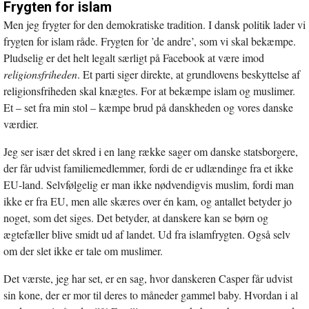
Frygten for islam
Men jeg frygter for den demokratiske tradition. I dansk politik lader vi
frygten for islam råde. Frygten for ’de andre’, som vi skal bekæmpe.
Pludselig er det helt legalt særligt på Facebook at være imod
religionsfriheden
. Et parti siger direkte, at grundlovens beskyttelse af
religionsfriheden skal knægtes. For at bekæmpe islam og muslimer.
Et – set fra min stol – kæmpe brud på danskheden og vores danske
værdier.
Jeg ser især det skred i en lang række sager om danske statsborgere,
der får udvist familiemedlemmer, fordi de er udlændinge fra et ikke
EU-land. Selvfølgelig er man ikke nødvendigvis muslim, fordi man
ikke er fra EU, men alle skæres over én kam, og antallet betyder jo
noget, som det siges. Det betyder, at danskere kan se børn og
ægtefæller blive smidt ud af landet. Ud fra islamfrygten. Også selv
om der slet ikke er tale om muslimer.
Det værste, jeg har set, er en sag, hvor danskeren Casper får udvist
sin kone, der er mor til deres to måneder gammel baby. Hvordan i al