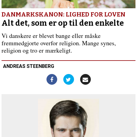
frisindet
Forrige
indlæg:
Flittige
DANMARKSKANON: LIGHED FOR LOVEN
masker
Alt det, som er op til den enkelte
i
Guds
Vi danskere er blevet bange eller måske
store
fremmedgjorte overfor religion. Mange synes,
strikketøj
religion og tro er mærkeligt.
ANDREAS STEENBERG