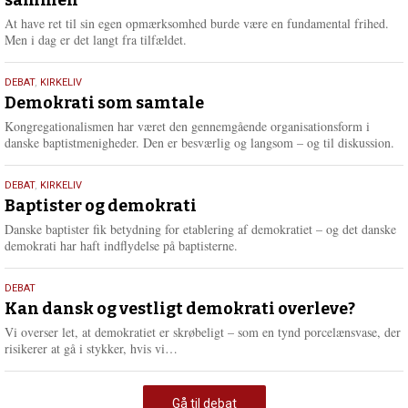
2026
At have ret til sin egen opmærksomhed burde være en fundamental frihed.
Men i dag er det langt fra tilfældet.
18.
DEBAT
,
KIRKELIV
maj
Demokrati som samtale
2026
Kongregationalismen har været den gennemgående organisationsform i
danske baptistmenigheder. Den er besværlig og langsom – og til diskussion.
18.
DEBAT
,
KIRKELIV
maj
Baptister og demokrati
2026
Danske baptister fik betydning for etablering af demokratiet – og det danske
demokrati har haft indflydelse på baptisterne.
18.
DEBAT
maj
Kan dansk og vestligt demokrati overleve?
2026
Vi overser let, at demokratiet er skrøbeligt – som en tynd porcelænsvase, der
L
risikerer at gå i stykker, hvis vi…
æ
s
m
Gå til debat