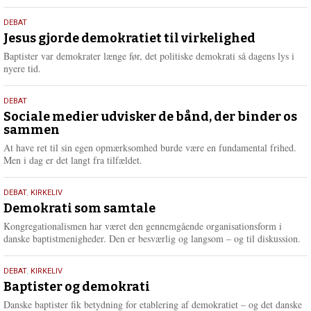
æ
s
18.
DEBAT
m
maj
Jesus gjorde demokratiet til virkelighed
e
2026
r
Baptister var demokrater længe før, det politiske demokrati så dagens lys i
e
nyere tid.
18.
DEBAT
maj
Sociale medier udvisker de bånd, der binder os
sammen
2026
At have ret til sin egen opmærksomhed burde være en fundamental frihed.
Men i dag er det langt fra tilfældet.
18.
DEBAT
,
KIRKELIV
maj
Demokrati som samtale
2026
Kongregationalismen har været den gennemgående organisationsform i
danske baptistmenigheder. Den er besværlig og langsom – og til diskussion.
18.
DEBAT
,
KIRKELIV
maj
Baptister og demokrati
2026
Danske baptister fik betydning for etablering af demokratiet – og det danske