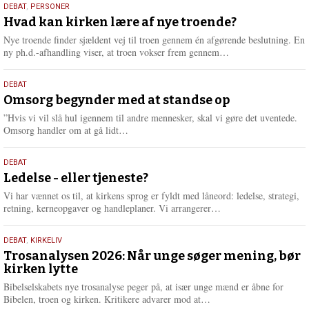
25.
DEBAT
,
PERSONER
m
juli
Hvad kan kirken lære af nye troende?
e
2026
r
Nye troende finder sjældent vej til troen gennem én afgørende beslutning. En
e
L
ny ph.d.-afhandling viser, at troen vokser frem gennem…
æ
s
9.
DEBAT
m
juli
Omsorg begynder med at standse op
e
2026
r
”Hvis vi vil slå hul igennem til andre mennesker, skal vi gøre det uventede.
e
L
Omsorg handler om at gå lidt…
æ
s
10.
DEBAT
m
juni
Ledelse - eller tjeneste?
e
2026
r
Vi har vænnet os til, at kirkens sprog er fyldt med låneord: ledelse, strategi,
e
L
retning, kerneopgaver og handleplaner. Vi arrangerer…
æ
s
2.
DEBAT
,
KIRKELIV
m
juni
Trosanalysen 2026: Når unge søger mening, bør
e
kirken lytte
2026
r
e
Bibelselskabets nye trosanalyse peger på, at især unge mænd er åbne for
L
Bibelen, troen og kirken. Kritikere advarer mod at…