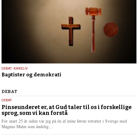
18.
DEBAT
,
KIRKELIV
Baptister og demokrati
maj
2026
Debat
DEBAT
5.
DEBAT
august
Pinseunderet er, at Gud taler til os i forskellige
sprog, som vi kan forstå
2026
For snart 25 år siden var jeg på én af mine første retræter i Sverige med
L
Magnus Malm som åndelig…
æ
s