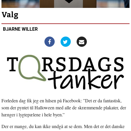
ikke
længere”
Forrige
indlæg:
Valg
Emil
Lauge
BJARNE WILLER
Ibsen
Forleden dag fik jeg en hilsen på Facebook: ”Det er da fantastisk,
som der pyntet til Halloween med alle de skræmmende plakater, der
hænger i lygtepælene i hele byen.”
Der er mange, du kan ikke undgå at se dem. Men det er det danske