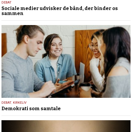
18.
DEBAT
Sociale medier udvisker de bånd, der binder os
maj
sammen
2026
18.
DEBAT
,
KIRKELIV
Demokrati som samtale
maj
2026