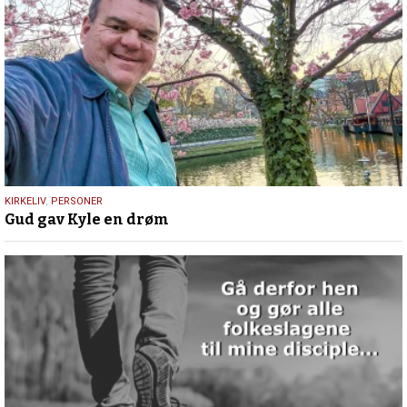
9.
KIRKELIV
,
PERSONER
Gud gav Kyle en drøm
juli
2026