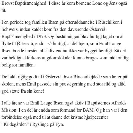
Brovst Baptistmenighed. I disse år kom børnene Lone og Jens også
til.
I en periode tog familien Ibsen på efteruddannelse i Rüschlikon i
Schweiz, inden kaldet kom fra den daværende Østervrå
Baptistmenighed i 1973. Og beslutningen blev hurtigt taget om at
flytte til Østervrå, endda så hurtigt, at det hjem, som Emil Lauge
Ibsen boede i resten af sit liv endnu ikke var bygget færdigt. Så det
var heldigt at kirkens ungdomslokaler kunne bruges som midlertidig
bolig for familien.
De faldt rigtig godt til i Østervrå, hvor Birte arbejdede som lærer på
skolen, mens Emil passede sin præstegerning med stor flid og altid
god støtte fra sin kone!
I alle årene var Emil Lauge Ibsen også aktiv i Baptisternes Afholds
Mission. I en del år endda som formand for BAM. Og han var i den
forbindelse også med til at danne det kristne hjælpecenter
”Kildegården” i Ryslinge på Fyn.