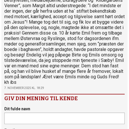
bestyrelsen, medarbejderne, bidragydere og “Kildegårdens
Venner”, som Margit altid understregede: “I det mindste er
der ingen, der går herfra uden at ha` stiftet bekendtskab
med motoet, kærlighed, accept og tilgivelse samt hørt ordet
om Jesus”! Mange tog det til sig, og fik lov at bygge videre
på den oplevelse, og, nogle, magtede ikke at omsætte det i
praksis! Gennem disse ca. 10 år kørte Emil frem og tilbage
mellem Østervraa og Ryslinge, stod for dagsordenen ifm.
møder og generalforsamlinger, men sjeg, som “præsten der
boede i baghaven”, holdt andagter, havde pastorale opgaver
og besøg! Endelig vil jeg påpege Birte og Emils omsorg og
tilstedeværelse, da jeg stoppede min tjeneste i Sæby! Emil
var en mand med sine egne meninger. Dem stod han fast
på, og han vil blive husket af mange flere år fremover, lokalt
som på landsplan! Æret være Emils minde og Guds Fred!
kh ibs
7. NOVEMBER 2025 KL. 18:29
GIV DIN MENING TIL KENDE
Dit fulde navn