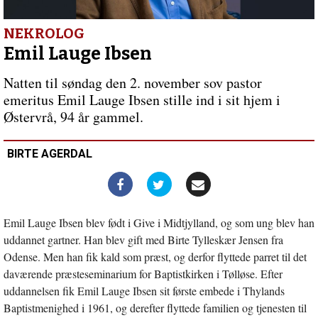
“Døden
er
ikke
NEKROLOG
at
Emil Lauge Ibsen
elske”
fylder
Natten til søndag den 2. november sov pastor
Kløvermarkskirken
emeritus Emil Lauge Ibsen stille ind i sit hjem i
Østervrå, 94 år gammel.
BIRTE AGERDAL
Emil Lauge Ibsen blev født i Give i Midtjylland, og som ung blev han
uddannet gartner. Han blev gift med Birte Tylleskær Jensen fra
Odense. Men han fik kald som præst, og derfor flyttede parret til det
daværende præsteseminarium for Baptistkirken i Tølløse. Efter
uddannelsen fik Emil Lauge Ibsen sit første embede i Thylands
Baptistmenighed i 1961, og derefter flyttede familien og tjenesten til