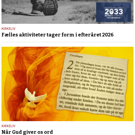
25.
KIRKELIV
Fælles aktiviteter tager form i efteråret 2026
maj
2026
23.
KIRKELIV
Når Gud giver os ord
maj