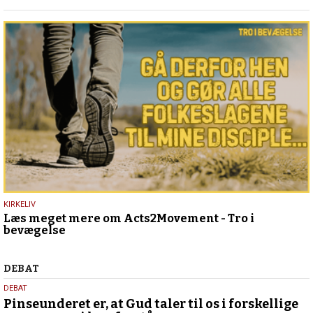
2026
15.
KIRKELIV
Læs meget mere om Acts2Movement - Tro i
maj
bevægelse
2026
Debat
DEBAT
5.
DEBAT
august
Pinseunderet er, at Gud taler til os i forskellige