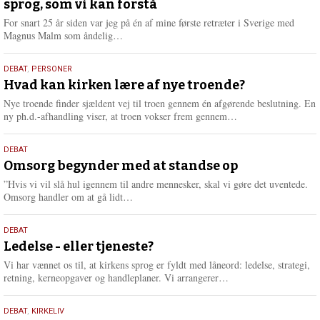
sprog, som vi kan forstå
2026
For snart 25 år siden var jeg på én af mine første retræter i Sverige med
L
Magnus Malm som åndelig…
æ
s
25.
DEBAT
,
PERSONER
m
juli
Hvad kan kirken lære af nye troende?
e
2026
r
Nye troende finder sjældent vej til troen gennem én afgørende beslutning. En
e
L
ny ph.d.-afhandling viser, at troen vokser frem gennem…
æ
s
9.
DEBAT
m
juli
Omsorg begynder med at standse op
e
2026
r
”Hvis vi vil slå hul igennem til andre mennesker, skal vi gøre det uventede.
e
L
Omsorg handler om at gå lidt…
æ
s
10.
DEBAT
m
juni
Ledelse - eller tjeneste?
e
2026
r
Vi har vænnet os til, at kirkens sprog er fyldt med låneord: ledelse, strategi,
e
L
retning, kerneopgaver og handleplaner. Vi arrangerer…
æ
s
2.
DEBAT
,
KIRKELIV
m