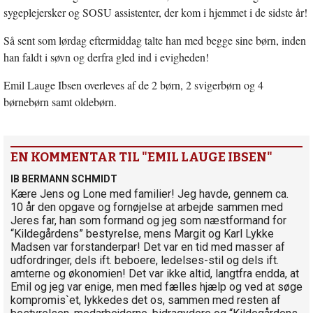
sygeplejersker og SOSU assistenter, der kom i hjemmet i de sidste år!
Så sent som lørdag eftermiddag talte han med begge sine børn, inden
han faldt i søvn og derfra gled ind i evigheden!
Emil Lauge Ibsen overleves af de 2 børn, 2 svigerbørn og 4
børnebørn samt oldebørn.
EN KOMMENTAR TIL "EMIL LAUGE IBSEN"
IB BERMANN SCHMIDT
Kære Jens og Lone med familier! Jeg havde, gennem ca.
10 år den opgave og fornøjelse at arbejde sammen med
Jeres far, han som formand og jeg som næstformand for
“Kildegårdens” bestyrelse, mens Margit og Karl Lykke
Madsen var forstanderpar! Det var en tid med masser af
udfordringer, dels ift. beboere, ledelses-stil og dels ift.
amterne og økonomien! Det var ikke altid, langtfra endda, at
Emil og jeg var enige, men med fælles hjælp og ved at søge
kompromis`et, lykkedes det os, sammen med resten af