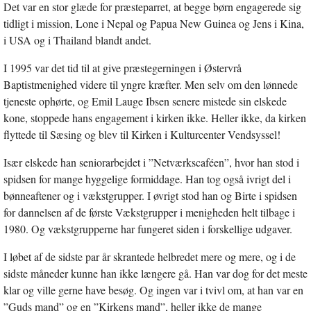
Det var en stor glæde for præsteparret, at begge børn engagerede sig
tidligt i mission, Lone i Nepal og Papua New Guinea og Jens i Kina,
i USA og i Thailand blandt andet.
I 1995 var det tid til at give præstegerningen i Østervrå
Baptistmenighed videre til yngre kræfter. Men selv om den lønnede
tjeneste ophørte, og Emil Lauge Ibsen senere mistede sin elskede
kone, stoppede hans engagement i kirken ikke. Heller ikke, da kirken
flyttede til Sæsing og blev til Kirken i Kulturcenter Vendsyssel!
Især elskede han seniorarbejdet i ”Netværkscaféen”, hvor han stod i
spidsen for mange hyggelige formiddage. Han tog også ivrigt del i
bønneaftener og i vækstgrupper. I øvrigt stod han og Birte i spidsen
for dannelsen af de første Vækstgrupper i menigheden helt tilbage i
1980. Og vækstgrupperne har fungeret siden i forskellige udgaver.
I løbet af de sidste par år skrantede helbredet mere og mere, og i de
sidste måneder kunne han ikke længere gå. Han var dog for det meste
klar og ville gerne have besøg. Og ingen var i tvivl om, at han var en
”Guds mand” og en ”Kirkens mand”, heller ikke de mange