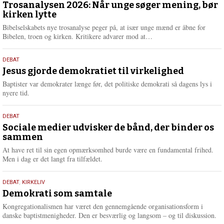
juni
Trosanalysen 2026: Når unge søger mening, bør
e
kirken lytte
2026
r
e
Bibelselskabets nye trosanalyse peger på, at især unge mænd er åbne for
L
Bibelen, troen og kirken. Kritikere advarer mod at…
æ
s
18.
DEBAT
m
maj
Jesus gjorde demokratiet til virkelighed
e
2026
r
Baptister var demokrater længe før, det politiske demokrati så dagens lys i
e
nyere tid.
18.
DEBAT
maj
Sociale medier udvisker de bånd, der binder os
sammen
2026
At have ret til sin egen opmærksomhed burde være en fundamental frihed.
Men i dag er det langt fra tilfældet.
18.
DEBAT
,
KIRKELIV
maj
Demokrati som samtale
2026
Kongregationalismen har været den gennemgående organisationsform i
danske baptistmenigheder. Den er besværlig og langsom – og til diskussion.