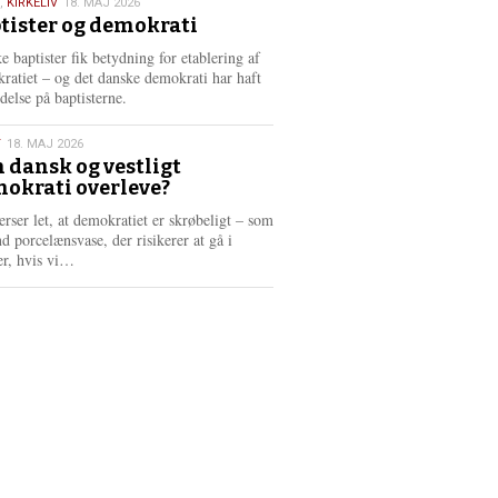
,
KIRKELIV
18. MAJ 2026
tister og demokrati
6
e baptister fik betydning for etablering af
ratiet – og det danske demokrati har haft
delse på baptisterne.
T
18. MAJ 2026
 dansk og vestligt
okrati overleve?
6
erser let, at demokratiet er skrøbeligt – som
d porcelænsvase, der risikerer at gå i
L
er, hvis vi…
æ
s
m
e
r
e