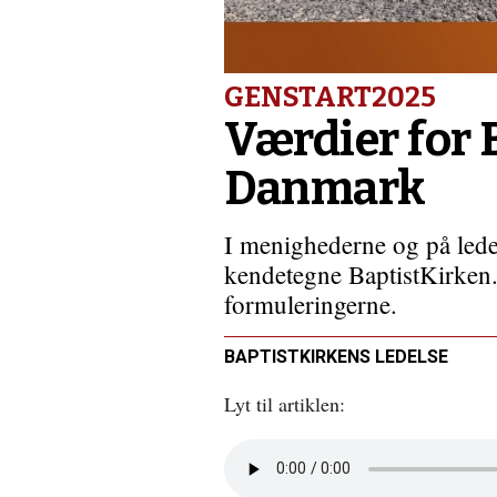
Rwanda
rammer
baptistkirker
hårdt
GENSTART2025
Værdier for 
Danmark
I menighederne og på leder
kendetegne BaptistKirken
formuleringerne.
BAPTISTKIRKENS LEDELSE
Lyt til artiklen:
Åbn
lyd
i