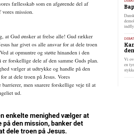
18.
DEBAT
vores fællesskab som en afgørende del af
Bap
maj
f vores mission.
202
Dansk
demok
indfly
g, at Gud ønsker at frelse alle! Gud rækker
18.
DEBA
esus har givet os alle ansvar for at dele troen
Kan
maj
dem
202
 Ved at opmuntre og støtte hinanden i den
Vi ov
vi er forskellige dele af den samme Guds plan.
en tyn
ghed vælger at udtrykke og handle på den
stykk
for at dele troen på Jesus. Vores
barrierer, men snarere forskellige veje til at
geliet ud.
n enkelte menighed vælger at
e på den mission, banker det
t dele troen på Jesus.