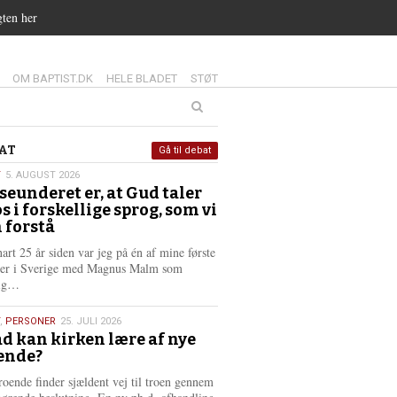
gten her
14.0:
15.0:
16.0:
OM BAPTIST.DK
HELE BLADET
STØT
at
AT
Gå til debat
T
5. AUGUST 2026
seunderet er, at Gud taler
st
os i forskellige sprog, som vi
6
 forstå
nart 25 år siden var jeg på én af mine første
ter i Sverige med Magnus Malm som
L
lig…
æ
s
,
PERSONER
25. JULI 2026
m
d kan kirken lære af nye
e
ende?
6
r
e
roende finder sjældent vej til troen gennem