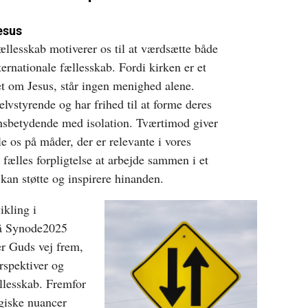
esus
ællesskab motiverer os til at værdsætte både
ternationale fællesskab. Fordi kirken er et
t om Jesus, står ingen menighed alene.
lvstyrende og har frihed til at forme deres
 ensbetydende med isolation. Tværtimod giver
e os på måder, der er relevante i vores
fælles forpligtelse at arbejde sammen i et
i kan støtte og inspirere hinanden.
kling i
på Synode2025
er Guds vej frem,
rspektiver og
ællesskab. Fremfor
ogiske nuancer