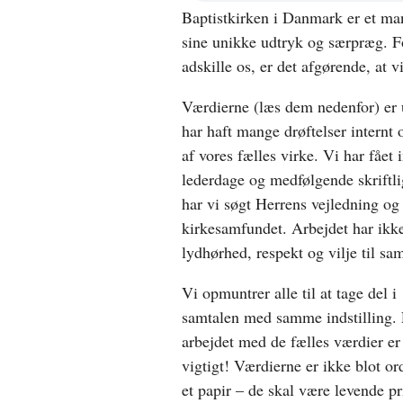
Baptistkirken i Danmark er et ma
nyt
vindue
sine unikke udtryk og særpræg. F
adskille os, er det afgørende, at v
Værdierne (læs dem nedenfor) er 
har haft mange drøftelser internt
af vores fælles virke. Vi har fået
lederdage og medfølgende skriftl
har vi søgt Herrens vejledning og
kirkesamfundet. Arbejdet har ikke
lydhørhed, respekt og vilje til sa
Vi opmuntrer alle til at tage del i
samtalen med samme indstilling. 
arbejdet med de fælles værdier er
vigtigt! Værdierne er ikke blot or
et papir – de skal være levende pri