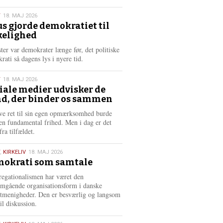
æ
s
T
18. MAJ 2026
m
us gjorde demokratiet til
e
kelighed
6
r
e
ster var demokrater længe før, det politiske
rati så dagens lys i nyere tid.
T
18. MAJ 2026
iale medier udvisker de
d, der binder os sammen
6
ve ret til sin egen opmærksomhed burde
en fundamental frihed. Men i dag er det
fra tilfældet.
,
KIRKELIV
18. MAJ 2026
okrati som samtale
6
egationalismen har været den
mgående organisationsform i danske
stmenigheder. Den er besværlig og langsom
il diskussion.