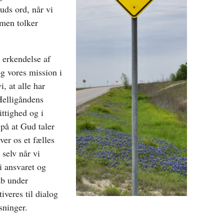
Guds ord, når vi
mmen tolker
l erkendelse af
g vores mission i
, at alle har
 Helligåndens
ittighed og i
på at Gud taler
ver os et fælles
 selv når vi
 i ansvaret og
ab under
iveres til dialog
sninger.