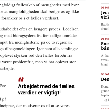
ngfoldigt fællesskab af menigheder med hver
18.
DEBA
or at mangfoldigheden skal berige os og ikke
Jes
maj
vir
i forankrer os i et fælles værdisæt.
202
Bapti
udarbejdet efter en længere proces. Ledelsen
demok
 og med bidragsydere fra forskellige områder
18.
DEBA
 input fra menighederne på de to regionale
Soc
maj
ige tilbagemeldinger. Igennem alle samlinger
bån
202
 oplevet styrken ved den fælles forbøn fra
At ha
være 
 været problemfrit, men vi har oplevet stor
langt 
marbejde.
18.
DEBAT
Dem
maj
202
For
Arbejdet med de fælles
Kongr
genne
værdier er vigtigt!
bapti
d på
– og t
ncipper, der motiverer os til at se vores