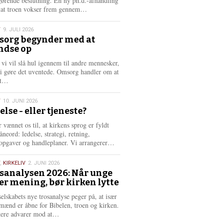
gørende beslutning. En ny ph.d.-afhandling
L
, at troen vokser frem gennem…
æ
s
T
9. JULI 2026
m
org begynder med at
e
ndse op
6
r
e
 vi vil slå hul igennem til andre mennesker,
vi gøre det uventede. Omsorg handler om at
L
dt…
æ
s
T
10. JUNI 2026
m
else - eller tjeneste?
e
6
r
 vænnet os til, at kirkens sprog er fyldt
e
neord: ledelse, strategi, retning,
L
opgaver og handleplaner. Vi arrangerer…
æ
s
,
KIRKELIV
2. JUNI 2026
m
sanalysen 2026: Når unge
e
er mening, bør kirken lytte
6
r
e
selskabets nye trosanalyse peger på, at især
mænd er åbne for Bibelen, troen og kirken.
L
kere advarer mod at…