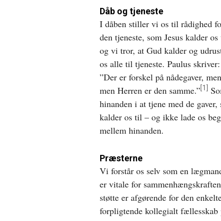
Dåb og tjeneste
I dåben stiller vi os til rådighed f
den tjeneste, som Jesus kalder os t
og vi tror, at Gud kalder og udrus
os alle til tjeneste. Paulus skriver:
”Der er forskel på nådegaver, men
[1]
men Herren er den samme.”
Som
hinanden i at tjene med de gaver,
kalder os til – og ikke lade os b
mellem hinanden.
Præsterne
Vi forstår os selv som en lægman
er vitale for sammenhængskraften. 
støtte er afgørende for den enkel
forpligtende kollegialt fællesskab 