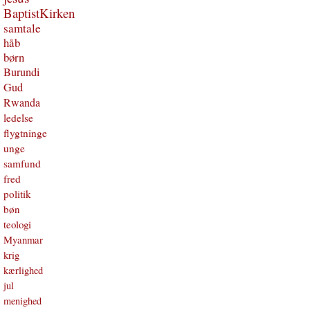
BaptistKirken
samtale
håb
børn
Burundi
Gud
Rwanda
ledelse
flygtninge
unge
samfund
fred
politik
bøn
teologi
Myanmar
krig
kærlighed
jul
menighed