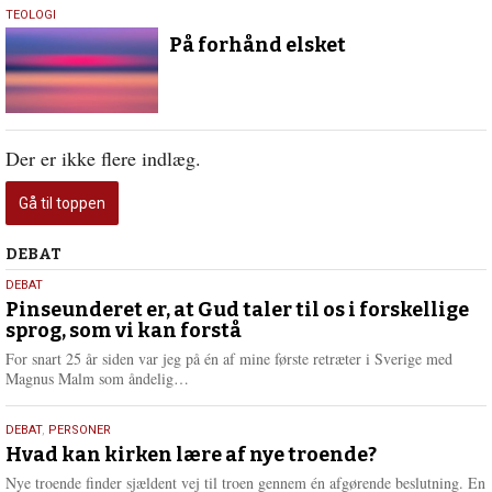
24.
TEOLOGI
april
På forhånd elsket
2020
Der er ikke flere indlæg.
Gå til toppen
Debat
DEBAT
5.
DEBAT
august
Pinseunderet er, at Gud taler til os i forskellige
sprog, som vi kan forstå
2026
For snart 25 år siden var jeg på én af mine første retræter i Sverige med
L
Magnus Malm som åndelig…
æ
s
25.
DEBAT
,
PERSONER
m
juli
Hvad kan kirken lære af nye troende?
e
2026
r
Nye troende finder sjældent vej til troen gennem én afgørende beslutning. En