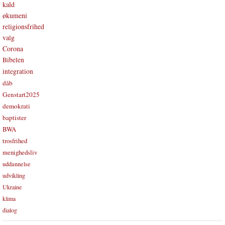
kald
økumeni
religionsfrihed
valg
Corona
Bibelen
integration
dåb
Genstart2025
demokrati
baptister
BWA
trosfrihed
menighedsliv
uddannelse
udvikling
Ukraine
klima
dialog