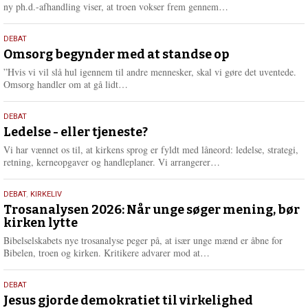
e
L
ny ph.d.-afhandling viser, at troen vokser frem gennem…
æ
s
9.
DEBAT
m
juli
Omsorg begynder med at standse op
e
2026
r
”Hvis vi vil slå hul igennem til andre mennesker, skal vi gøre det uventede.
e
L
Omsorg handler om at gå lidt…
æ
s
10.
DEBAT
m
juni
Ledelse - eller tjeneste?
e
2026
r
Vi har vænnet os til, at kirkens sprog er fyldt med låneord: ledelse, strategi,
e
L
retning, kerneopgaver og handleplaner. Vi arrangerer…
æ
s
2.
DEBAT
,
KIRKELIV
m
juni
Trosanalysen 2026: Når unge søger mening, bør
e
kirken lytte
2026
r
e
Bibelselskabets nye trosanalyse peger på, at især unge mænd er åbne for
L
Bibelen, troen og kirken. Kritikere advarer mod at…
æ
s
18.
DEBAT
m
maj
Jesus gjorde demokratiet til virkelighed
e