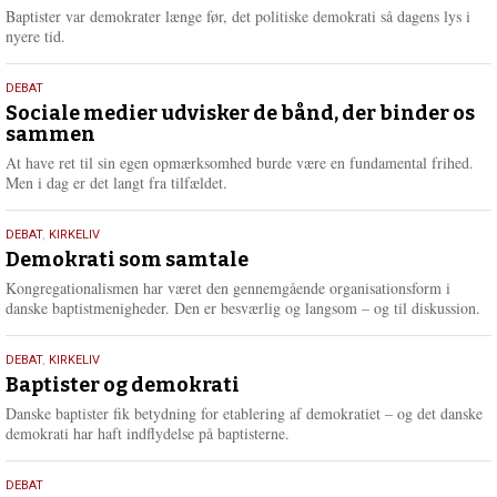
2026
r
Baptister var demokrater længe før, det politiske demokrati så dagens lys i
e
nyere tid.
18.
DEBAT
maj
Sociale medier udvisker de bånd, der binder os
sammen
2026
At have ret til sin egen opmærksomhed burde være en fundamental frihed.
Men i dag er det langt fra tilfældet.
18.
DEBAT
,
KIRKELIV
maj
Demokrati som samtale
2026
Kongregationalismen har været den gennemgående organisationsform i
danske baptistmenigheder. Den er besværlig og langsom – og til diskussion.
18.
DEBAT
,
KIRKELIV
maj
Baptister og demokrati
2026
Danske baptister fik betydning for etablering af demokratiet – og det danske
demokrati har haft indflydelse på baptisterne.
18.
DEBAT