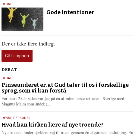
5.
DEBAT
januar
Gode intentioner
2023
Der er ikke flere indlæg.
Gå til toppen
Debat
DEBAT
5.
DEBAT
august
Pinseunderet er, at Gud taler til os i forskellige
sprog, som vi kan forstå
2026
For snart 25 år siden var jeg på én af mine første retræter i Sverige med
L
Magnus Malm som åndelig…
æ
s
25.
DEBAT
,
PERSONER
m
juli
Hvad kan kirken lære af nye troende?
e
2026
r
Nye troende finder sjældent vej til troen gennem én afgørende beslutning. En