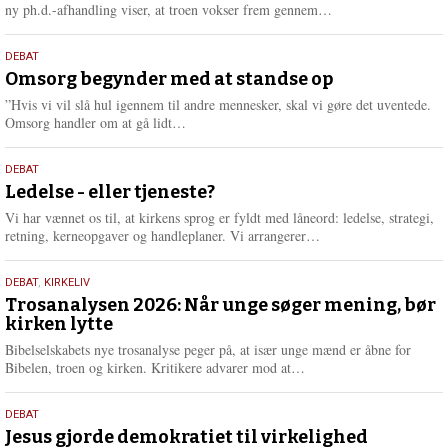
e
L
ny ph.d.-afhandling viser, at troen vokser frem gennem…
æ
s
9.
DEBAT
m
juli
Omsorg begynder med at standse op
e
2026
r
”Hvis vi vil slå hul igennem til andre mennesker, skal vi gøre det uventede.
e
L
Omsorg handler om at gå lidt…
æ
s
10.
DEBAT
m
juni
Ledelse - eller tjeneste?
e
2026
r
Vi har vænnet os til, at kirkens sprog er fyldt med låneord: ledelse, strategi,
e
L
retning, kerneopgaver og handleplaner. Vi arrangerer…
æ
s
2.
DEBAT
,
KIRKELIV
m
juni
Trosanalysen 2026: Når unge søger mening, bør
e
kirken lytte
2026
r
e
Bibelselskabets nye trosanalyse peger på, at især unge mænd er åbne for
L
Bibelen, troen og kirken. Kritikere advarer mod at…
æ
s
18.
DEBAT
m
maj
Jesus gjorde demokratiet til virkelighed
e