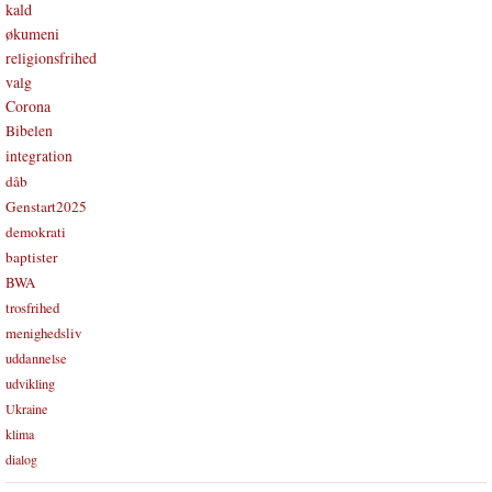
kald
økumeni
religionsfrihed
valg
Corona
Bibelen
integration
dåb
Genstart2025
demokrati
baptister
BWA
trosfrihed
menighedsliv
uddannelse
udvikling
Ukraine
klima
dialog