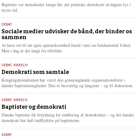
2026
r
Baptister var demokrater længe før, det politiske demokrati så dagens lys i
e
nyere tid.
18.
DEBAT
maj
Sociale medier udvisker de bånd, der binder os
sammen
2026
At have ret til sin egen opmærksomhed burde være en fundamental frihed.
Men i dag er det langt fra tilfældet.
18.
DEBAT
,
KIRKELIV
maj
Demokrati som samtale
2026
Kongregationalismen har været den gennemgående organisationsform i
danske baptistmenigheder. Den er besværlig og langsom – og til diskussion.
18.
DEBAT
,
KIRKELIV
maj
Baptister og demokrati
2026
Danske baptister fik betydning for etablering af demokratiet – og det danske
demokrati har haft indflydelse på baptisterne.
18.
DEBAT