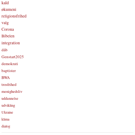
kald
økumeni
religionsfrihed
valg
Corona
Bibelen
integration
dåb
Genstart2025
demokrati
baptister
BWA
trosfrihed
menighedsliv
uddannelse
udvikling
Ukraine
klima
dialog