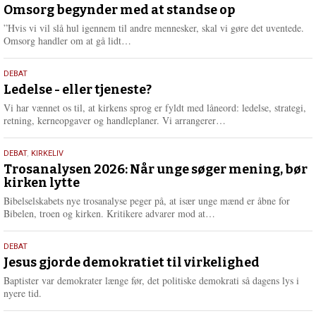
juli
Omsorg begynder med at standse op
e
2026
r
”Hvis vi vil slå hul igennem til andre mennesker, skal vi gøre det uventede.
e
L
Omsorg handler om at gå lidt…
æ
s
10.
DEBAT
m
juni
Ledelse - eller tjeneste?
e
2026
r
Vi har vænnet os til, at kirkens sprog er fyldt med låneord: ledelse, strategi,
e
L
retning, kerneopgaver og handleplaner. Vi arrangerer…
æ
s
2.
DEBAT
,
KIRKELIV
m
juni
Trosanalysen 2026: Når unge søger mening, bør
e
kirken lytte
2026
r
e
Bibelselskabets nye trosanalyse peger på, at især unge mænd er åbne for
L
Bibelen, troen og kirken. Kritikere advarer mod at…
æ
s
18.
DEBAT
m
maj
Jesus gjorde demokratiet til virkelighed
e
2026
r
Baptister var demokrater længe før, det politiske demokrati så dagens lys i
e
nyere tid.