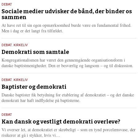
18.
DEBAT
maj
Sociale medier udvisker de bånd, der binder os
sammen
2026
At have ret til sin egen opmærksomhed burde være en fundamental frihed.
Men i dag er det langt fra tilfældet.
18.
DEBAT
,
KIRKELIV
maj
Demokrati som samtale
2026
Kongregationalismen har været den gennemgående organisationsform i
danske baptistmenigheder. Den er besværlig og langsom – og til diskussion.
18.
DEBAT
,
KIRKELIV
maj
Baptister og demokrati
2026
Danske baptister fik betydning for etablering af demokratiet – og det danske
demokrati har haft indflydelse på baptisterne.
18.
DEBAT
maj
Kan dansk og vestligt demokrati overleve?
2026
Vi overser let, at demokratiet er skrøbeligt – som en tynd porcelænsvase, der
L
risikerer at gå i stykker, hvis vi…