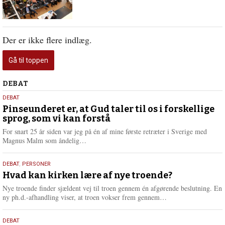
Der er ikke flere indlæg.
Gå til toppen
Debat
DEBAT
5.
DEBAT
august
Pinseunderet er, at Gud taler til os i forskellige
sprog, som vi kan forstå
2026
For snart 25 år siden var jeg på én af mine første retræter i Sverige med
L
Magnus Malm som åndelig…
æ
s
25.
DEBAT
,
PERSONER
m
juli
Hvad kan kirken lære af nye troende?
e
2026
r
Nye troende finder sjældent vej til troen gennem én afgørende beslutning. En
e
L
ny ph.d.-afhandling viser, at troen vokser frem gennem…
æ
s
9.
DEBAT
m