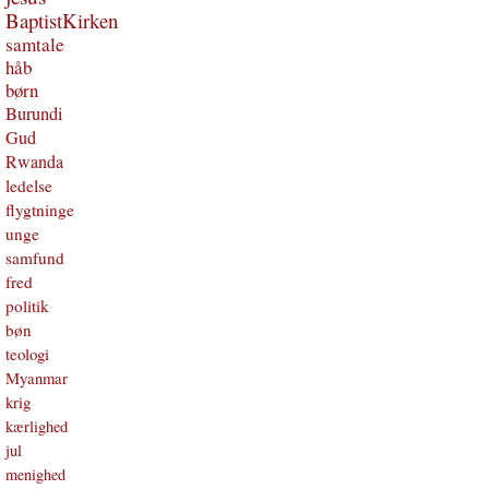
BaptistKirken
samtale
håb
børn
Burundi
Gud
Rwanda
ledelse
flygtninge
unge
samfund
fred
politik
bøn
teologi
Myanmar
krig
kærlighed
jul
menighed