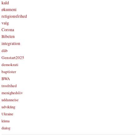
kald
økumeni
religionsfrihed
valg
Corona
Bibelen
integration
dåb
Genstart2025
demokrati
baptister
BWA
trosfrihed
menighedsliv
uddannelse
udvikling
Ukraine
klima
dialog