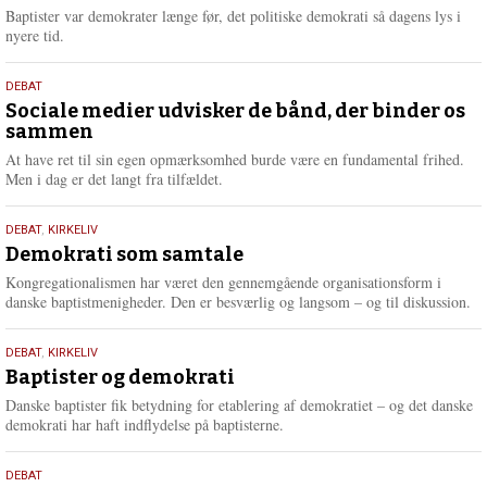
2026
r
Baptister var demokrater længe før, det politiske demokrati så dagens lys i
e
nyere tid.
18.
DEBAT
maj
Sociale medier udvisker de bånd, der binder os
sammen
2026
At have ret til sin egen opmærksomhed burde være en fundamental frihed.
Men i dag er det langt fra tilfældet.
18.
DEBAT
,
KIRKELIV
maj
Demokrati som samtale
2026
Kongregationalismen har været den gennemgående organisationsform i
danske baptistmenigheder. Den er besværlig og langsom – og til diskussion.
18.
DEBAT
,
KIRKELIV
maj
Baptister og demokrati
2026
Danske baptister fik betydning for etablering af demokratiet – og det danske
demokrati har haft indflydelse på baptisterne.
18.
DEBAT