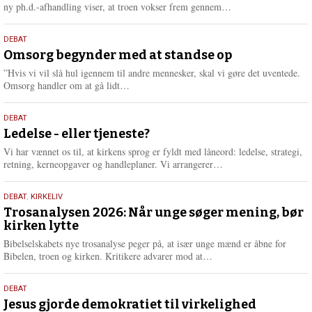
e
L
ny ph.d.-afhandling viser, at troen vokser frem gennem…
æ
s
9.
DEBAT
m
juli
Omsorg begynder med at standse op
e
2026
r
”Hvis vi vil slå hul igennem til andre mennesker, skal vi gøre det uventede.
e
L
Omsorg handler om at gå lidt…
æ
s
10.
DEBAT
m
juni
Ledelse - eller tjeneste?
e
2026
r
Vi har vænnet os til, at kirkens sprog er fyldt med låneord: ledelse, strategi,
e
L
retning, kerneopgaver og handleplaner. Vi arrangerer…
æ
s
2.
DEBAT
,
KIRKELIV
m
juni
Trosanalysen 2026: Når unge søger mening, bør
e
kirken lytte
2026
r
e
Bibelselskabets nye trosanalyse peger på, at især unge mænd er åbne for
L
Bibelen, troen og kirken. Kritikere advarer mod at…
æ
s
18.
DEBAT
m
maj
Jesus gjorde demokratiet til virkelighed
e