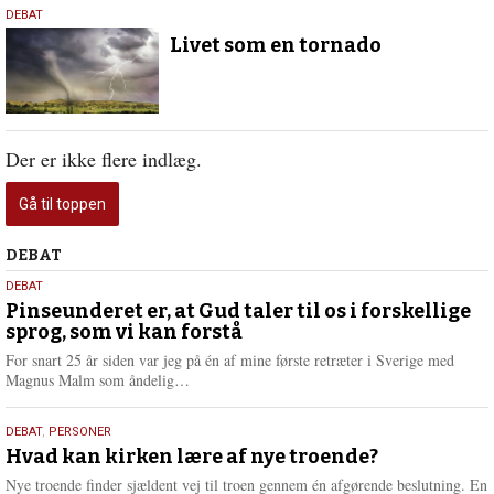
9.
DEBAT
juni
Livet som en tornado
2022
Der er ikke flere indlæg.
Gå til toppen
Debat
DEBAT
5.
DEBAT
august
Pinseunderet er, at Gud taler til os i forskellige
sprog, som vi kan forstå
2026
For snart 25 år siden var jeg på én af mine første retræter i Sverige med
L
Magnus Malm som åndelig…
æ
s
25.
DEBAT
,
PERSONER
m
juli
Hvad kan kirken lære af nye troende?
e
2026
r
Nye troende finder sjældent vej til troen gennem én afgørende beslutning. En