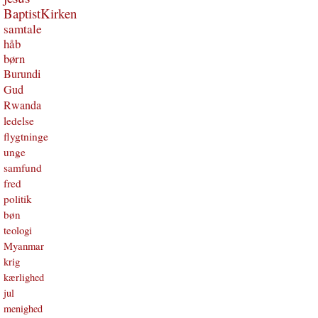
BaptistKirken
samtale
håb
børn
Burundi
Gud
Rwanda
ledelse
flygtninge
unge
samfund
fred
politik
bøn
teologi
Myanmar
krig
kærlighed
jul
menighed