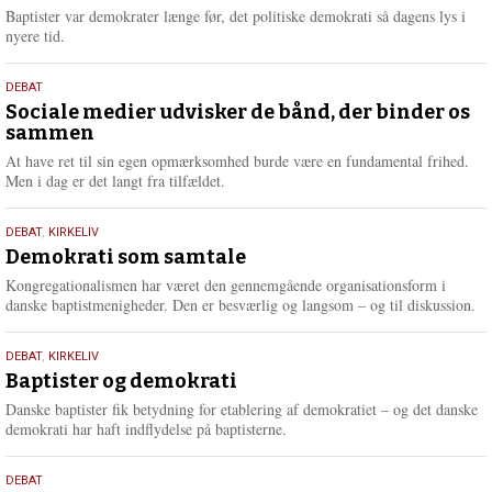
2026
r
Baptister var demokrater længe før, det politiske demokrati så dagens lys i
e
nyere tid.
18.
DEBAT
maj
Sociale medier udvisker de bånd, der binder os
sammen
2026
At have ret til sin egen opmærksomhed burde være en fundamental frihed.
Men i dag er det langt fra tilfældet.
18.
DEBAT
,
KIRKELIV
maj
Demokrati som samtale
2026
Kongregationalismen har været den gennemgående organisationsform i
danske baptistmenigheder. Den er besværlig og langsom – og til diskussion.
18.
DEBAT
,
KIRKELIV
maj
Baptister og demokrati
2026
Danske baptister fik betydning for etablering af demokratiet – og det danske
demokrati har haft indflydelse på baptisterne.
18.
DEBAT