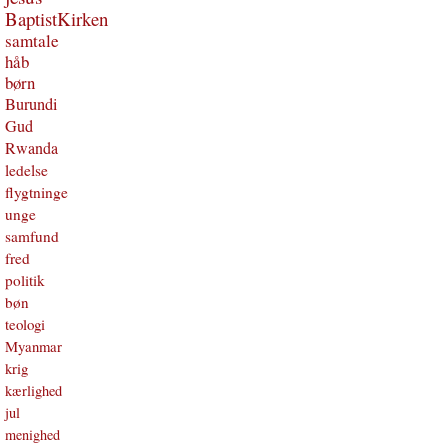
BaptistKirken
samtale
håb
børn
Burundi
Gud
Rwanda
ledelse
flygtninge
unge
samfund
fred
politik
bøn
teologi
Myanmar
krig
kærlighed
jul
menighed