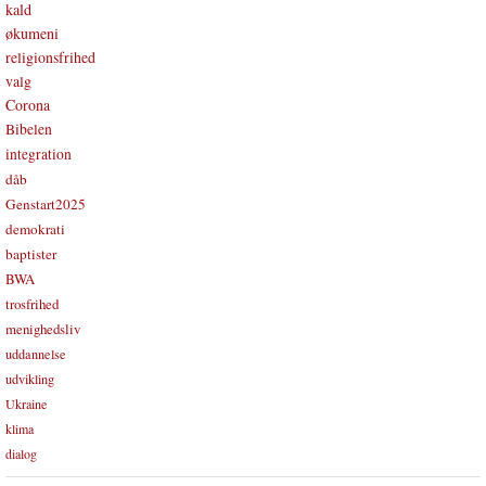
kald
økumeni
religionsfrihed
valg
Corona
Bibelen
integration
dåb
Genstart2025
demokrati
baptister
BWA
trosfrihed
menighedsliv
uddannelse
udvikling
Ukraine
klima
dialog