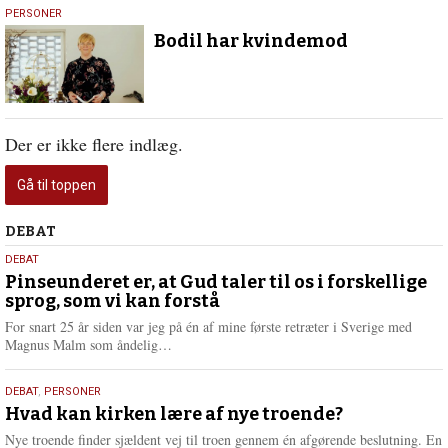
5.
PERSONER
juli
Bodil har kvindemod
2021
Der er ikke flere indlæg.
Gå til toppen
Debat
DEBAT
5.
DEBAT
august
Pinseunderet er, at Gud taler til os i forskellige
sprog, som vi kan forstå
2026
For snart 25 år siden var jeg på én af mine første retræter i Sverige med
L
Magnus Malm som åndelig…
æ
s
25.
DEBAT
,
PERSONER
m
juli
Hvad kan kirken lære af nye troende?
e
2026
r
Nye troende finder sjældent vej til troen gennem én afgørende beslutning. En