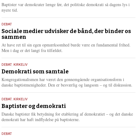
2026
r
Baptister var demokrater længe før, det politiske demokrati så dagens lys i
e
nyere tid.
18.
DEBAT
maj
Sociale medier udvisker de bånd, der binder os
sammen
2026
At have ret til sin egen opmærksomhed burde være en fundamental frihed.
Men i dag er det langt fra tilfældet.
18.
DEBAT
,
KIRKELIV
maj
Demokrati som samtale
2026
Kongregationalismen har været den gennemgående organisationsform i
danske baptistmenigheder. Den er besværlig og langsom – og til diskussion.
18.
DEBAT
,
KIRKELIV
maj
Baptister og demokrati
2026
Danske baptister fik betydning for etablering af demokratiet – og det danske
demokrati har haft indflydelse på baptisterne.
18.
DEBAT