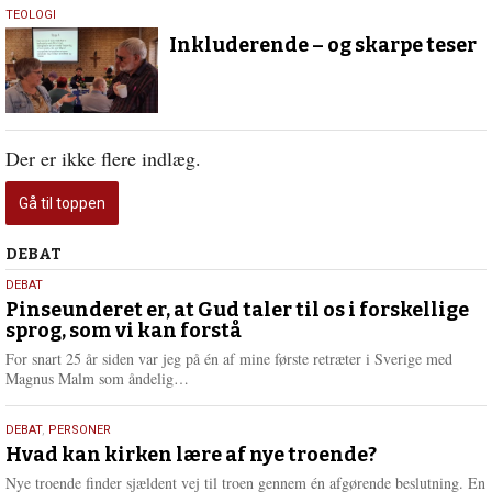
30.
TEOLOGI
marts
Inkluderende – og skarpe teser
2022
Der er ikke flere indlæg.
Gå til toppen
Debat
DEBAT
5.
DEBAT
august
Pinseunderet er, at Gud taler til os i forskellige
sprog, som vi kan forstå
2026
For snart 25 år siden var jeg på én af mine første retræter i Sverige med
L
Magnus Malm som åndelig…
æ
s
25.
DEBAT
,
PERSONER
m
juli
Hvad kan kirken lære af nye troende?
e
2026
r
Nye troende finder sjældent vej til troen gennem én afgørende beslutning. En