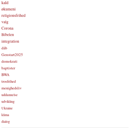
kald
økumeni
religionsfrihed
valg
Corona
Bibelen
integration
dåb
Genstart2025
demokrati
baptister
BWA
trosfrihed
menighedsliv
uddannelse
udvikling
Ukraine
klima
dialog