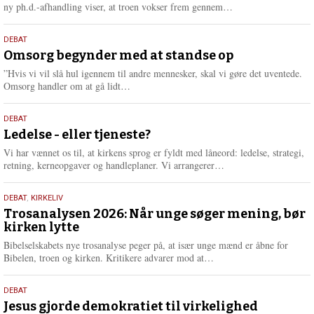
e
L
ny ph.d.-afhandling viser, at troen vokser frem gennem…
æ
s
9.
DEBAT
m
juli
Omsorg begynder med at standse op
e
2026
r
”Hvis vi vil slå hul igennem til andre mennesker, skal vi gøre det uventede.
e
L
Omsorg handler om at gå lidt…
æ
s
10.
DEBAT
m
juni
Ledelse - eller tjeneste?
e
2026
r
Vi har vænnet os til, at kirkens sprog er fyldt med låneord: ledelse, strategi,
e
L
retning, kerneopgaver og handleplaner. Vi arrangerer…
æ
s
2.
DEBAT
,
KIRKELIV
m
juni
Trosanalysen 2026: Når unge søger mening, bør
e
kirken lytte
2026
r
e
Bibelselskabets nye trosanalyse peger på, at især unge mænd er åbne for
L
Bibelen, troen og kirken. Kritikere advarer mod at…
æ
s
18.
DEBAT
m
maj
Jesus gjorde demokratiet til virkelighed
e