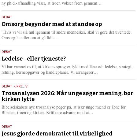
e
L
ny ph.d.-afhandling viser, at troen vokser frem gennem…
æ
s
9.
DEBAT
m
juli
Omsorg begynder med at standse op
e
2026
r
”Hvis vi vil slå hul igennem til andre mennesker, skal vi gøre det uventede.
e
L
Omsorg handler om at gå lidt…
æ
s
10.
DEBAT
m
juni
Ledelse - eller tjeneste?
e
2026
r
Vi har vænnet os til, at kirkens sprog er fyldt med låneord: ledelse, strategi,
e
L
retning, kerneopgaver og handleplaner. Vi arrangerer…
æ
s
2.
DEBAT
,
KIRKELIV
m
juni
Trosanalysen 2026: Når unge søger mening, bør
e
kirken lytte
2026
r
e
Bibelselskabets nye trosanalyse peger på, at især unge mænd er åbne for
L
Bibelen, troen og kirken. Kritikere advarer mod at…
æ
s
18.
DEBAT
m
maj
Jesus gjorde demokratiet til virkelighed
e