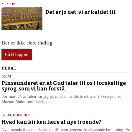
22.
KIRKELIV
juli
Det er jo det, vi er kaldet til
2021
Der er ikke flere indlæg.
Gå til toppen
Debat
DEBAT
5.
DEBAT
august
Pinseunderet er, at Gud taler til os i forskellige
sprog, som vi kan forstå
2026
For snart 25 år siden var jeg på én af mine første retræter i Sverige med
L
Magnus Malm som åndelig…
æ
s
25.
DEBAT
,
PERSONER
m
juli
Hvad kan kirken lære af nye troende?
e
2026
r
Nye troende finder sjældent vej til troen gennem én afgørende beslutning. En