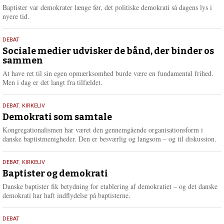
2026
r
Baptister var demokrater længe før, det politiske demokrati så dagens lys i
e
nyere tid.
18.
DEBAT
maj
Sociale medier udvisker de bånd, der binder os
sammen
2026
At have ret til sin egen opmærksomhed burde være en fundamental frihed.
Men i dag er det langt fra tilfældet.
18.
DEBAT
,
KIRKELIV
maj
Demokrati som samtale
2026
Kongregationalismen har været den gennemgående organisationsform i
danske baptistmenigheder. Den er besværlig og langsom – og til diskussion.
18.
DEBAT
,
KIRKELIV
maj
Baptister og demokrati
2026
Danske baptister fik betydning for etablering af demokratiet – og det danske
demokrati har haft indflydelse på baptisterne.
18.
DEBAT