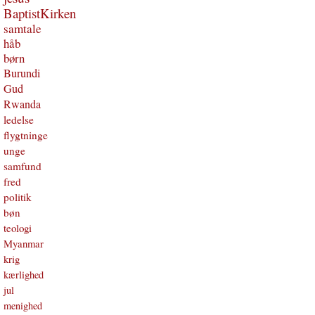
BaptistKirken
samtale
håb
børn
Burundi
Gud
Rwanda
ledelse
flygtninge
unge
samfund
fred
politik
bøn
teologi
Myanmar
krig
kærlighed
jul
menighed