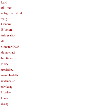
kald
økumeni
religionsfrihed
valg
Corona
Bibelen
integration
dåb
Genstart2025
demokrati
baptister
BWA
trosfrihed
menighedsliv
uddannelse
udvikling
Ukraine
klima
dialog