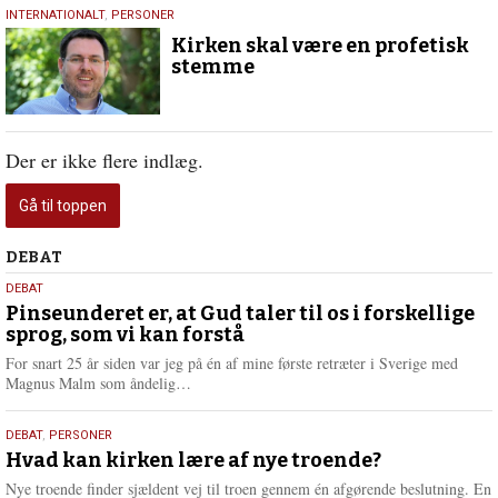
25.
INTERNATIONALT
,
PERSONER
juli
Kirken skal være en profetisk
2019
stemme
Der er ikke flere indlæg.
Gå til toppen
Debat
DEBAT
5.
DEBAT
august
Pinseunderet er, at Gud taler til os i forskellige
sprog, som vi kan forstå
2026
For snart 25 år siden var jeg på én af mine første retræter i Sverige med
L
Magnus Malm som åndelig…
æ
s
25.
DEBAT
,
PERSONER
m
juli
Hvad kan kirken lære af nye troende?
e
2026
r
Nye troende finder sjældent vej til troen gennem én afgørende beslutning. En