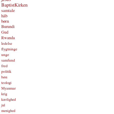
BaptistKirken
samtale
håb
børn
Burundi
Gud
Rwanda
ledelse
flygtninge
unge
samfund
fred
politik
bøn
teologi
Myanmar
krig
kærlighed
jul
menighed