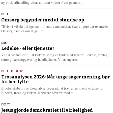
e
L
ny ph.d.-afhandling viser, at troen vokser frem gennem…
æ
s
9.
DEBAT
m
juli
Omsorg begynder med at standse op
e
2026
r
”Hvis vi vil slå hul igennem til andre mennesker, skal vi gøre det uventede.
e
L
Omsorg handler om at gå lidt…
æ
s
10.
DEBAT
m
juni
Ledelse - eller tjeneste?
e
2026
r
Vi har vænnet os til, at kirkens sprog er fyldt med låneord: ledelse, strategi,
e
L
retning, kerneopgaver og handleplaner. Vi arrangerer…
æ
s
2.
DEBAT
,
KIRKELIV
m
juni
Trosanalysen 2026: Når unge søger mening, bør
e
kirken lytte
2026
r
e
Bibelselskabets nye trosanalyse peger på, at især unge mænd er åbne for
L
Bibelen, troen og kirken. Kritikere advarer mod at…
æ
s
18.
DEBAT
m
maj
Jesus gjorde demokratiet til virkelighed
e