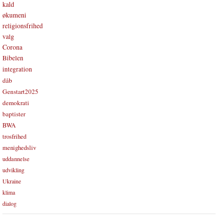
kald
økumeni
religionsfrihed
valg
Corona
Bibelen
integration
dåb
Genstart2025
demokrati
baptister
BWA
trosfrihed
menighedsliv
uddannelse
udvikling
Ukraine
klima
dialog