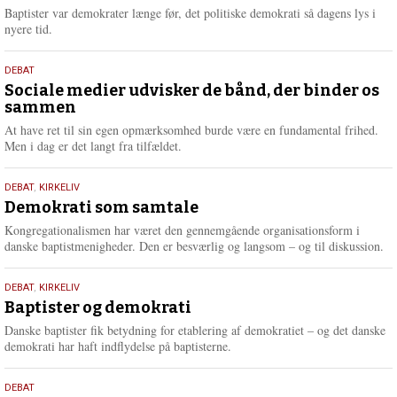
2026
r
Baptister var demokrater længe før, det politiske demokrati så dagens lys i
e
nyere tid.
18.
DEBAT
maj
Sociale medier udvisker de bånd, der binder os
sammen
2026
At have ret til sin egen opmærksomhed burde være en fundamental frihed.
Men i dag er det langt fra tilfældet.
18.
DEBAT
,
KIRKELIV
maj
Demokrati som samtale
2026
Kongregationalismen har været den gennemgående organisationsform i
danske baptistmenigheder. Den er besværlig og langsom – og til diskussion.
18.
DEBAT
,
KIRKELIV
maj
Baptister og demokrati
2026
Danske baptister fik betydning for etablering af demokratiet – og det danske
demokrati har haft indflydelse på baptisterne.
18.
DEBAT