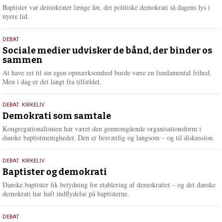
2026
r
Baptister var demokrater længe før, det politiske demokrati så dagens lys i
e
nyere tid.
18.
DEBAT
maj
Sociale medier udvisker de bånd, der binder os
sammen
2026
At have ret til sin egen opmærksomhed burde være en fundamental frihed.
Men i dag er det langt fra tilfældet.
18.
DEBAT
,
KIRKELIV
maj
Demokrati som samtale
2026
Kongregationalismen har været den gennemgående organisationsform i
danske baptistmenigheder. Den er besværlig og langsom – og til diskussion.
18.
DEBAT
,
KIRKELIV
maj
Baptister og demokrati
2026
Danske baptister fik betydning for etablering af demokratiet – og det danske
demokrati har haft indflydelse på baptisterne.
18.
DEBAT