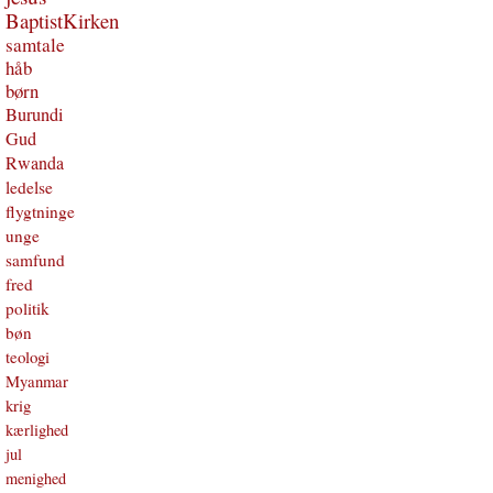
BaptistKirken
samtale
håb
børn
Burundi
Gud
Rwanda
ledelse
flygtninge
unge
samfund
fred
politik
bøn
teologi
Myanmar
krig
kærlighed
jul
menighed