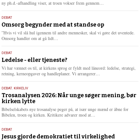
e
L
ny ph.d.-afhandling viser, at troen vokser frem gennem…
æ
s
9.
DEBAT
m
juli
Omsorg begynder med at standse op
e
2026
r
”Hvis vi vil slå hul igennem til andre mennesker, skal vi gøre det uventede.
e
L
Omsorg handler om at gå lidt…
æ
s
10.
DEBAT
m
juni
Ledelse - eller tjeneste?
e
2026
r
Vi har vænnet os til, at kirkens sprog er fyldt med låneord: ledelse, strategi,
e
L
retning, kerneopgaver og handleplaner. Vi arrangerer…
æ
s
2.
DEBAT
,
KIRKELIV
m
juni
Trosanalysen 2026: Når unge søger mening, bør
e
kirken lytte
2026
r
e
Bibelselskabets nye trosanalyse peger på, at især unge mænd er åbne for
L
Bibelen, troen og kirken. Kritikere advarer mod at…
æ
s
18.
DEBAT
m
maj
Jesus gjorde demokratiet til virkelighed
e