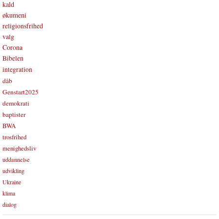
kald
økumeni
religionsfrihed
valg
Corona
Bibelen
integration
dåb
Genstart2025
demokrati
baptister
BWA
trosfrihed
menighedsliv
uddannelse
udvikling
Ukraine
klima
dialog