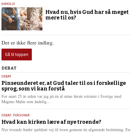
5.
KIRKELIV
december
Hvad nu, hvis Gud har så meget
2019
mere til os?
Der er ikke flere indlæg.
Gå til toppen
Debat
DEBAT
5.
DEBAT
august
Pinseunderet er, at Gud taler til os i forskellige
sprog, som vi kan forstå
2026
For snart 25 år siden var jeg på én af mine første retræter i Sverige med
L
Magnus Malm som åndelig…
æ
s
25.
DEBAT
,
PERSONER
m
juli
Hvad kan kirken lære af nye troende?
e
2026
r
Nye troende finder sjældent vej til troen gennem én afgørende beslutning. En