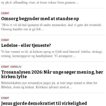
e
L
ny ph.d.-afhandling viser, at troen vokser frem gennem…
æ
s
9.
DEBAT
m
juli
Omsorg begynder med at standse op
e
2026
r
”Hvis vi vil slå hul igennem til andre mennesker, skal vi gøre det uventede.
e
L
Omsorg handler om at gå lidt…
æ
s
10.
DEBAT
m
juni
Ledelse - eller tjeneste?
e
2026
r
Vi har vænnet os til, at kirkens sprog er fyldt med låneord: ledelse, strategi,
e
L
retning, kerneopgaver og handleplaner. Vi arrangerer…
æ
s
2.
DEBAT
,
KIRKELIV
m
juni
Trosanalysen 2026: Når unge søger mening, bør
e
kirken lytte
2026
r
e
Bibelselskabets nye trosanalyse peger på, at især unge mænd er åbne for
L
Bibelen, troen og kirken. Kritikere advarer mod at…
æ
s
18.
DEBAT
m
maj
Jesus gjorde demokratiet til virkelighed
e