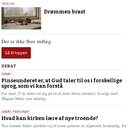
19.
TEOLOGI
april
Drømmen brast
2018
Der er ikke flere indlæg.
Gå til toppen
Debat
DEBAT
5.
DEBAT
august
Pinseunderet er, at Gud taler til os i forskellige
sprog, som vi kan forstå
2026
For snart 25 år siden var jeg på én af mine første retræter i Sverige med
L
Magnus Malm som åndelig…
æ
s
25.
DEBAT
,
PERSONER
m
juli
Hvad kan kirken lære af nye troende?
e
2026
r
Nye troende finder sjældent vej til troen gennem én afgørende beslutning. En