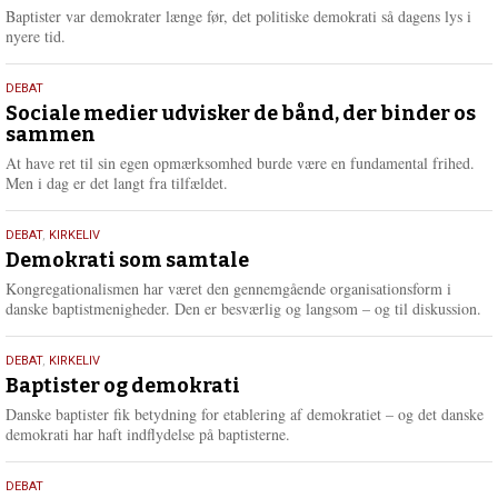
2026
r
Baptister var demokrater længe før, det politiske demokrati så dagens lys i
e
nyere tid.
18.
DEBAT
maj
Sociale medier udvisker de bånd, der binder os
sammen
2026
At have ret til sin egen opmærksomhed burde være en fundamental frihed.
Men i dag er det langt fra tilfældet.
18.
DEBAT
,
KIRKELIV
maj
Demokrati som samtale
2026
Kongregationalismen har været den gennemgående organisationsform i
danske baptistmenigheder. Den er besværlig og langsom – og til diskussion.
18.
DEBAT
,
KIRKELIV
maj
Baptister og demokrati
2026
Danske baptister fik betydning for etablering af demokratiet – og det danske
demokrati har haft indflydelse på baptisterne.
18.
DEBAT