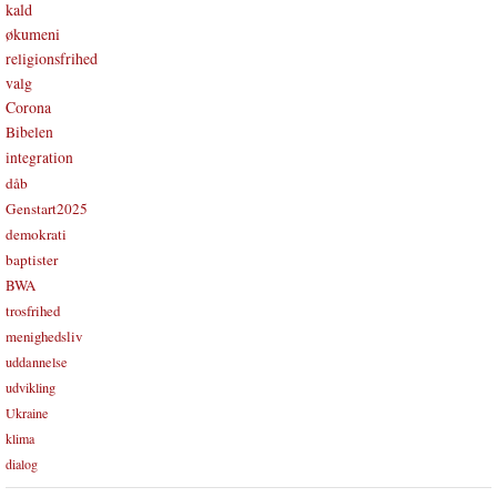
kald
økumeni
religionsfrihed
valg
Corona
Bibelen
integration
dåb
Genstart2025
demokrati
baptister
BWA
trosfrihed
menighedsliv
uddannelse
udvikling
Ukraine
klima
dialog