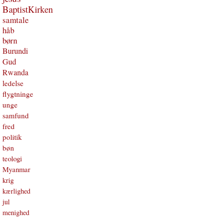
BaptistKirken
samtale
håb
børn
Burundi
Gud
Rwanda
ledelse
flygtninge
unge
samfund
fred
politik
bøn
teologi
Myanmar
krig
kærlighed
jul
menighed