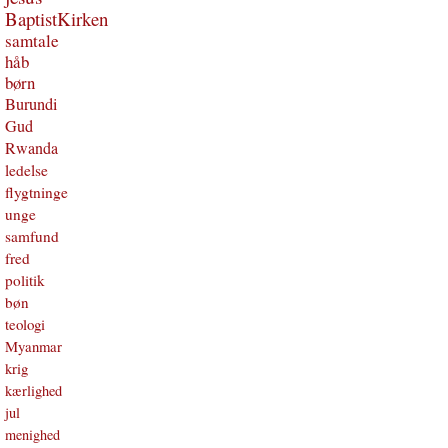
BaptistKirken
samtale
håb
børn
Burundi
Gud
Rwanda
ledelse
flygtninge
unge
samfund
fred
politik
bøn
teologi
Myanmar
krig
kærlighed
jul
menighed