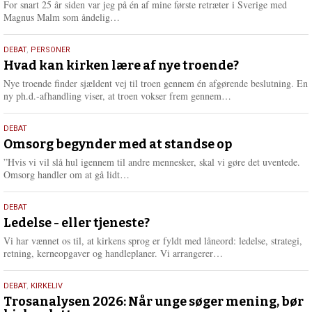
For snart 25 år siden var jeg på én af mine første retræter i Sverige med
L
Magnus Malm som åndelig…
æ
s
25.
DEBAT
,
PERSONER
m
juli
Hvad kan kirken lære af nye troende?
e
2026
r
Nye troende finder sjældent vej til troen gennem én afgørende beslutning. En
e
L
ny ph.d.-afhandling viser, at troen vokser frem gennem…
æ
s
9.
DEBAT
m
juli
Omsorg begynder med at standse op
e
2026
r
”Hvis vi vil slå hul igennem til andre mennesker, skal vi gøre det uventede.
e
L
Omsorg handler om at gå lidt…
æ
s
10.
DEBAT
m
juni
Ledelse - eller tjeneste?
e
2026
r
Vi har vænnet os til, at kirkens sprog er fyldt med låneord: ledelse, strategi,
e
L
retning, kerneopgaver og handleplaner. Vi arrangerer…
æ
s
2.
DEBAT
,
KIRKELIV
m
juni
Trosanalysen 2026: Når unge søger mening, bør
e