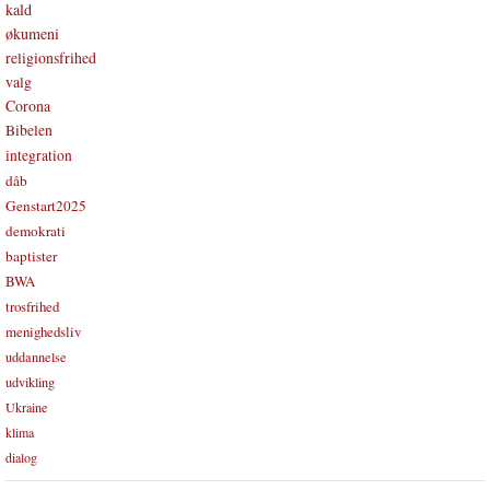
kald
økumeni
religionsfrihed
valg
Corona
Bibelen
integration
dåb
Genstart2025
demokrati
baptister
BWA
trosfrihed
menighedsliv
uddannelse
udvikling
Ukraine
klima
dialog