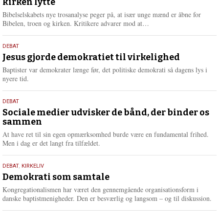
kirken lytte
2026
r
e
Bibelselskabets nye trosanalyse peger på, at især unge mænd er åbne for
L
Bibelen, troen og kirken. Kritikere advarer mod at…
æ
s
18.
DEBAT
m
maj
Jesus gjorde demokratiet til virkelighed
e
2026
r
Baptister var demokrater længe før, det politiske demokrati så dagens lys i
e
nyere tid.
18.
DEBAT
maj
Sociale medier udvisker de bånd, der binder os
sammen
2026
At have ret til sin egen opmærksomhed burde være en fundamental frihed.
Men i dag er det langt fra tilfældet.
18.
DEBAT
,
KIRKELIV
maj
Demokrati som samtale
2026
Kongregationalismen har været den gennemgående organisationsform i
danske baptistmenigheder. Den er besværlig og langsom – og til diskussion.