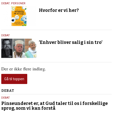
26.
DEBAT
,
PERSONER
maj
Hvorfor er vi her?
2020
18.
DEBAT
september
’Enhver bliver salig i sin tro’
2018
Der er ikke flere indlæg.
Gå til toppen
Debat
DEBAT
5.
DEBAT
august
Pinseunderet er, at Gud taler til os i forskellige
sprog, som vi kan forstå
2026