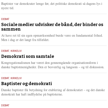
2026
r
Baptister var demokrater længe før, det politiske demokrati så dagens lys i
e
nyere tid.
18.
DEBAT
maj
Sociale medier udvisker de bånd, der binder os
sammen
2026
At have ret til sin egen opmærksomhed burde være en fundamental frihed.
Men i dag er det langt fra tilfældet.
18.
DEBAT
,
KIRKELIV
maj
Demokrati som samtale
2026
Kongregationalismen har været den gennemgående organisationsform i
danske baptistmenigheder. Den er besværlig og langsom – og til diskussion.
18.
DEBAT
,
KIRKELIV
maj
Baptister og demokrati
2026
Danske baptister fik betydning for etablering af demokratiet – og det danske
demokrati har haft indflydelse på baptisterne.
18.
DEBAT