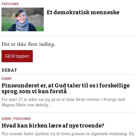
23.
PERSONER
januar
Et demokratisk menneske
2018
Der er ikke flere indlæg.
Gå til toppen
Debat
DEBAT
5.
DEBAT
august
Pinseunderet er, at Gud taler til os i forskellige
sprog, som vi kan forstå
2026
For snart 25 år siden var jeg på én af mine første retræter i Sverige med
L
Magnus Malm som åndelig…
æ
s
25.
DEBAT
,
PERSONER
m
juli
Hvad kan kirken lære af nye troende?
e
2026
r
Nye troende finder sjældent vej til troen gennem én afgørende beslutning. En