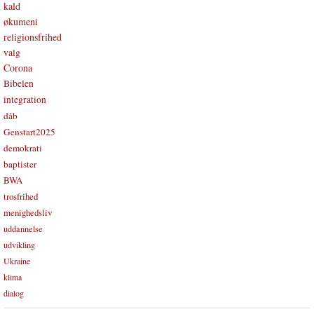
kald
økumeni
religionsfrihed
valg
Corona
Bibelen
integration
dåb
Genstart2025
demokrati
baptister
BWA
trosfrihed
menighedsliv
uddannelse
udvikling
Ukraine
klima
dialog