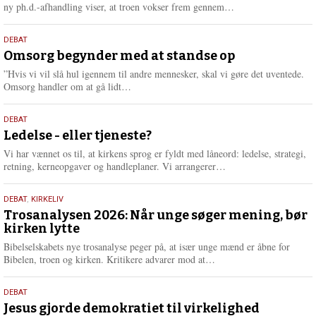
e
L
ny ph.d.-afhandling viser, at troen vokser frem gennem…
æ
s
9.
DEBAT
m
juli
Omsorg begynder med at standse op
e
2026
r
”Hvis vi vil slå hul igennem til andre mennesker, skal vi gøre det uventede.
e
L
Omsorg handler om at gå lidt…
æ
s
10.
DEBAT
m
juni
Ledelse - eller tjeneste?
e
2026
r
Vi har vænnet os til, at kirkens sprog er fyldt med låneord: ledelse, strategi,
e
L
retning, kerneopgaver og handleplaner. Vi arrangerer…
æ
s
2.
DEBAT
,
KIRKELIV
m
juni
Trosanalysen 2026: Når unge søger mening, bør
e
kirken lytte
2026
r
e
Bibelselskabets nye trosanalyse peger på, at især unge mænd er åbne for
L
Bibelen, troen og kirken. Kritikere advarer mod at…
æ
s
18.
DEBAT
m
maj
Jesus gjorde demokratiet til virkelighed
e