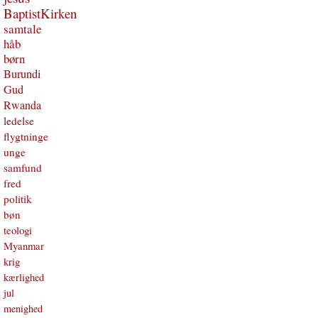
BaptistKirken
samtale
håb
børn
Burundi
Gud
Rwanda
ledelse
flygtninge
unge
samfund
fred
politik
bøn
teologi
Myanmar
krig
kærlighed
jul
menighed