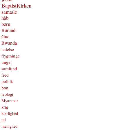
BaptistKirken
samtale
håb
børn
Burundi
Gud
Rwanda
ledelse
flygtninge
unge
samfund
fred
politik
bøn
teologi
Myanmar
krig
kærlighed
jul
menighed