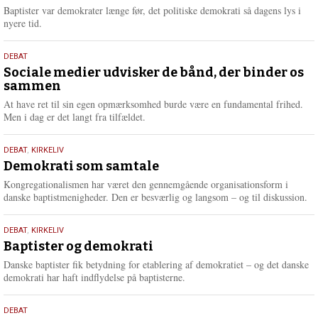
2026
r
Baptister var demokrater længe før, det politiske demokrati så dagens lys i
e
nyere tid.
18.
DEBAT
maj
Sociale medier udvisker de bånd, der binder os
sammen
2026
At have ret til sin egen opmærksomhed burde være en fundamental frihed.
Men i dag er det langt fra tilfældet.
18.
DEBAT
,
KIRKELIV
maj
Demokrati som samtale
2026
Kongregationalismen har været den gennemgående organisationsform i
danske baptistmenigheder. Den er besværlig og langsom – og til diskussion.
18.
DEBAT
,
KIRKELIV
maj
Baptister og demokrati
2026
Danske baptister fik betydning for etablering af demokratiet – og det danske
demokrati har haft indflydelse på baptisterne.
18.
DEBAT