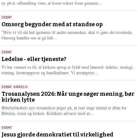
e
L
ny ph.d.-afhandling viser, at troen vokser frem gennem…
æ
s
9.
DEBAT
m
juli
Omsorg begynder med at standse op
e
2026
r
”Hvis vi vil slå hul igennem til andre mennesker, skal vi gøre det uventede.
e
L
Omsorg handler om at gå lidt…
æ
s
10.
DEBAT
m
juni
Ledelse - eller tjeneste?
e
2026
r
Vi har vænnet os til, at kirkens sprog er fyldt med låneord: ledelse, strategi,
e
L
retning, kerneopgaver og handleplaner. Vi arrangerer…
æ
s
2.
DEBAT
,
KIRKELIV
m
juni
Trosanalysen 2026: Når unge søger mening, bør
e
kirken lytte
2026
r
e
Bibelselskabets nye trosanalyse peger på, at især unge mænd er åbne for
L
Bibelen, troen og kirken. Kritikere advarer mod at…
æ
s
18.
DEBAT
m
maj
Jesus gjorde demokratiet til virkelighed
e