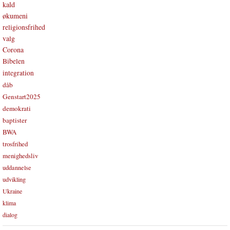
kald
økumeni
religionsfrihed
valg
Corona
Bibelen
integration
dåb
Genstart2025
demokrati
baptister
BWA
trosfrihed
menighedsliv
uddannelse
udvikling
Ukraine
klima
dialog