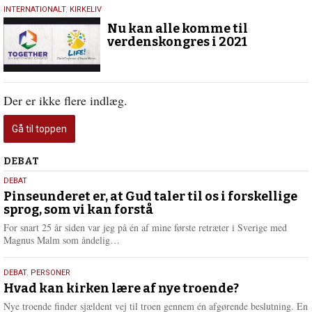
20.
INTERNATIONALT
,
KIRKELIV
november
Nu kan alle komme til
2020
verdenskongres i 2021
Der er ikke flere indlæg.
Gå til toppen
Debat
DEBAT
5.
DEBAT
august
Pinseunderet er, at Gud taler til os i forskellige
sprog, som vi kan forstå
2026
For snart 25 år siden var jeg på én af mine første retræter i Sverige med
L
Magnus Malm som åndelig…
æ
s
25.
DEBAT
,
PERSONER
m
juli
Hvad kan kirken lære af nye troende?
e
2026
r
Nye troende finder sjældent vej til troen gennem én afgørende beslutning. En