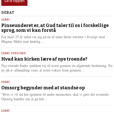
Gå til toppen
Debat
DEBAT
5.
DEBAT
august
Pinseunderet er, at Gud taler til os i forskellige
sprog, som vi kan forstå
2026
For snart 25 år siden var jeg på én af mine første retræter i Sverige med
L
Magnus Malm som åndelig…
æ
s
25.
DEBAT
,
PERSONER
m
juli
Hvad kan kirken lære af nye troende?
e
2026
r
Nye troende finder sjældent vej til troen gennem én afgørende beslutning. En
e
L
ny ph.d.-afhandling viser, at troen vokser frem gennem…
æ
s
9.
DEBAT
m
juli
Omsorg begynder med at standse op
e
2026
r
”Hvis vi vil slå hul igennem til andre mennesker, skal vi gøre det uventede.
e
L
Omsorg handler om at gå lidt…
æ
s
10.
DEBAT
m