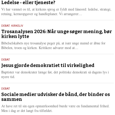
juni
Ledelse - eller tjeneste?
e
2026
r
Vi har vænnet os til, at kirkens sprog er fyldt med låneord: ledelse, strategi,
e
L
retning, kerneopgaver og handleplaner. Vi arrangerer…
æ
s
2.
DEBAT
,
KIRKELIV
m
juni
Trosanalysen 2026: Når unge søger mening, bør
e
kirken lytte
2026
r
e
Bibelselskabets nye trosanalyse peger på, at især unge mænd er åbne for
L
Bibelen, troen og kirken. Kritikere advarer mod at…
æ
s
18.
DEBAT
m
maj
Jesus gjorde demokratiet til virkelighed
e
2026
r
Baptister var demokrater længe før, det politiske demokrati så dagens lys i
e
nyere tid.
18.
DEBAT
maj
Sociale medier udvisker de bånd, der binder os
sammen
2026
At have ret til sin egen opmærksomhed burde være en fundamental frihed.
Men i dag er det langt fra tilfældet.