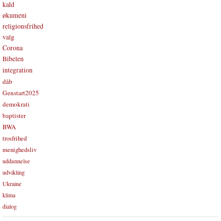
kald
økumeni
religionsfrihed
valg
Corona
Bibelen
integration
dåb
Genstart2025
demokrati
baptister
BWA
trosfrihed
menighedsliv
uddannelse
udvikling
Ukraine
klima
dialog