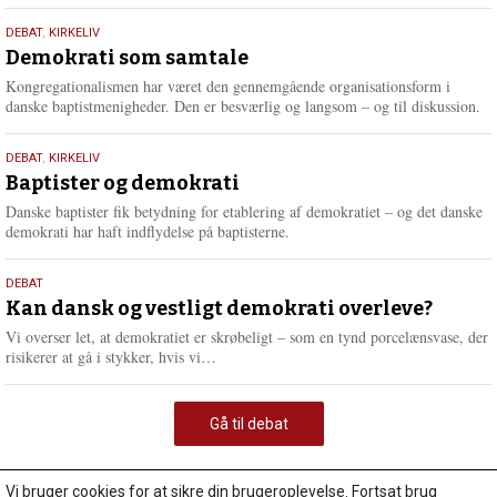
18.
DEBAT
,
KIRKELIV
maj
Demokrati som samtale
2026
Kongregationalismen har været den gennemgående organisationsform i
danske baptistmenigheder. Den er besværlig og langsom – og til diskussion.
18.
DEBAT
,
KIRKELIV
maj
Baptister og demokrati
2026
Danske baptister fik betydning for etablering af demokratiet – og det danske
demokrati har haft indflydelse på baptisterne.
18.
DEBAT
maj
Kan dansk og vestligt demokrati overleve?
2026
Vi overser let, at demokratiet er skrøbeligt – som en tynd porcelænsvase, der
L
risikerer at gå i stykker, hvis vi…
æ
s
m
Gå til debat
e
r
e
Vi bruger cookies for at sikre din brugeroplevelse. Fortsat brug