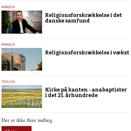
22.
KIRKELIV
juni
Religionsforskrækkelse i det
2018
danske samfund
21.
KIRKELIV
juni
Religionsforskrækkelse i vækst
2018
1.
TEOLOGI
februar
Kirke på kanten - anabaptister
2017
i det 21. århundrede
Der er ikke flere indlæg.