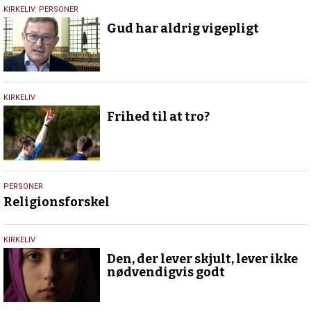
6.
KIRKELIV
,
PERSONER
januar
Gud har aldrig vigepligt
2021
25.
KIRKELIV
juni
Frihed til at tro?
2018
25.
PERSONER
juni
Religionsforskel
2018
22.
KIRKELIV
juni
Den, der lever skjult, lever ikke
2018
nødvendigvis godt