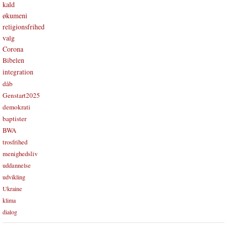
kald
økumeni
religionsfrihed
valg
Corona
Bibelen
integration
dåb
Genstart2025
demokrati
baptister
BWA
trosfrihed
menighedsliv
uddannelse
udvikling
Ukraine
klima
dialog