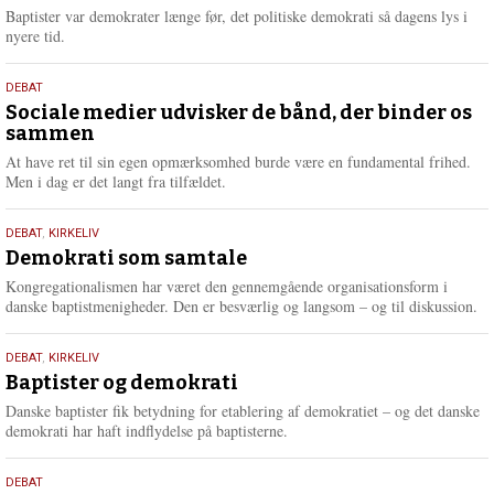
2026
r
Baptister var demokrater længe før, det politiske demokrati så dagens lys i
e
nyere tid.
18.
DEBAT
maj
Sociale medier udvisker de bånd, der binder os
sammen
2026
At have ret til sin egen opmærksomhed burde være en fundamental frihed.
Men i dag er det langt fra tilfældet.
18.
DEBAT
,
KIRKELIV
maj
Demokrati som samtale
2026
Kongregationalismen har været den gennemgående organisationsform i
danske baptistmenigheder. Den er besværlig og langsom – og til diskussion.
18.
DEBAT
,
KIRKELIV
maj
Baptister og demokrati
2026
Danske baptister fik betydning for etablering af demokratiet – og det danske
demokrati har haft indflydelse på baptisterne.
18.
DEBAT