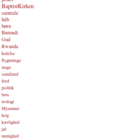
BaptistKirken
samtale
håb
børn
Burundi
Gud
Rwanda
ledelse
flygtninge
unge
samfund
fred
politik
bøn
teologi
Myanmar
krig
kærlighed
jul
menighed