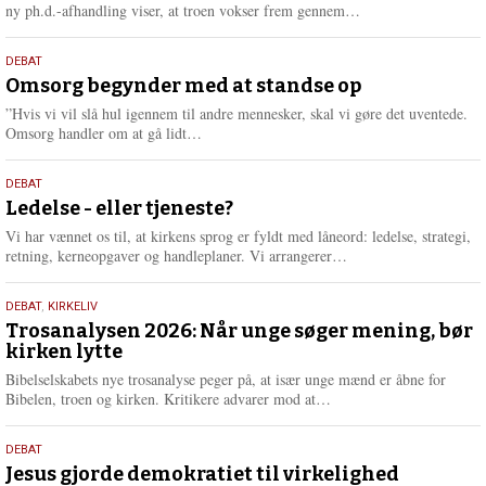
e
L
ny ph.d.-afhandling viser, at troen vokser frem gennem…
æ
s
9.
DEBAT
m
juli
Omsorg begynder med at standse op
e
2026
r
”Hvis vi vil slå hul igennem til andre mennesker, skal vi gøre det uventede.
e
L
Omsorg handler om at gå lidt…
æ
s
10.
DEBAT
m
juni
Ledelse - eller tjeneste?
e
2026
r
Vi har vænnet os til, at kirkens sprog er fyldt med låneord: ledelse, strategi,
e
L
retning, kerneopgaver og handleplaner. Vi arrangerer…
æ
s
2.
DEBAT
,
KIRKELIV
m
juni
Trosanalysen 2026: Når unge søger mening, bør
e
kirken lytte
2026
r
e
Bibelselskabets nye trosanalyse peger på, at især unge mænd er åbne for
L
Bibelen, troen og kirken. Kritikere advarer mod at…
æ
s
18.
DEBAT
m
maj
Jesus gjorde demokratiet til virkelighed
e