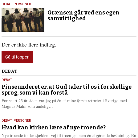
30.
DEBAT
,
PERSONER
april
Grænsen går ved ens egen
2020
samvittighed
Der er ikke flere indlæg.
Gå til toppen
Debat
DEBAT
5.
DEBAT
august
Pinseunderet er, at Gud taler til os i forskellige
sprog, som vi kan forstå
2026
For snart 25 år siden var jeg på én af mine første retræter i Sverige med
L
Magnus Malm som åndelig…
æ
s
25.
DEBAT
,
PERSONER
m
juli
Hvad kan kirken lære af nye troende?
e
2026
r
Nye troende finder sjældent vej til troen gennem én afgørende beslutning. En