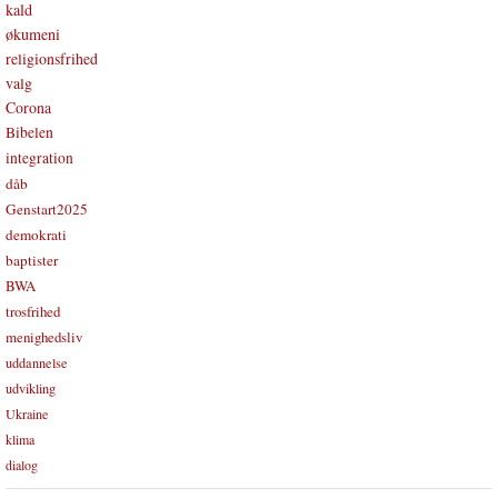
kald
økumeni
religionsfrihed
valg
Corona
Bibelen
integration
dåb
Genstart2025
demokrati
baptister
BWA
trosfrihed
menighedsliv
uddannelse
udvikling
Ukraine
klima
dialog