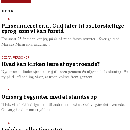
Debat
DEBAT
5.
DEBAT
august
Pinseunderet er, at Gud taler til os i forskellige
sprog, som vi kan forstå
2026
For snart 25 år siden var jeg på én af mine første retræter i Sverige med
L
Magnus Malm som åndelig…
æ
s
25.
DEBAT
,
PERSONER
m
juli
Hvad kan kirken lære af nye troende?
e
2026
r
Nye troende finder sjældent vej til troen gennem én afgørende beslutning. En
e
L
ny ph.d.-afhandling viser, at troen vokser frem gennem…
æ
s
9.
DEBAT
m
juli
Omsorg begynder med at standse op
e
2026
r
”Hvis vi vil slå hul igennem til andre mennesker, skal vi gøre det uventede.
e
L
Omsorg handler om at gå lidt…
æ
s
10.
DEBAT
m
Ledelse - eller tjeneste?