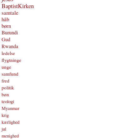
BaptistKirken
samtale
håb
børn
Burundi
Gud
Rwanda
ledelse
flygtninge
unge
samfund
fred
politik
bøn
teologi
Myanmar
krig
kærlighed
jul
menighed