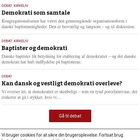
18.
DEBAT
,
KIRKELIV
maj
Demokrati som samtale
2026
Kongregationalismen har været den gennemgående organisationsform i
danske baptistmenigheder. Den er besværlig og langsom – og til diskussion.
18.
DEBAT
,
KIRKELIV
maj
Baptister og demokrati
2026
Danske baptister fik betydning for etablering af demokratiet – og det danske
demokrati har haft indflydelse på baptisterne.
18.
DEBAT
maj
Kan dansk og vestligt demokrati overleve?
2026
Vi overser let, at demokratiet er skrøbeligt – som en tynd porcelænsvase, der
L
risikerer at gå i stykker, hvis vi…
æ
s
m
Gå til debat
e
r
e
Vi bruger cookies for at sikre din brugeroplevelse. Fortsat brug