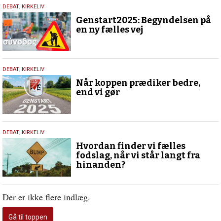
19.
DEBAT
,
KIRKELIV
maj
Genstart2025: Begyndelsen på
2025
en ny fælles vej
18.
DEBAT
,
KIRKELIV
maj
Når koppen prædiker bedre,
2025
end vi gør
10.
DEBAT
,
KIRKELIV
maj
Hvordan finder vi fælles
2025
fodslag, når vi står langt fra
hinanden?
Der er ikke flere indlæg.
Gå til toppen