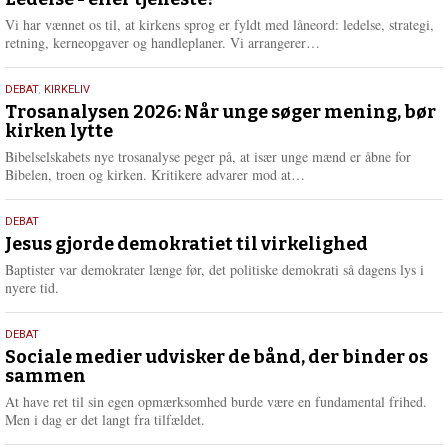
juni
e
2026
r
Vi har vænnet os til, at kirkens sprog er fyldt med låneord: ledelse, strategi,
e
L
retning, kerneopgaver og handleplaner. Vi arrangerer…
æ
s
2.
DEBAT
,
KIRKELIV
m
juni
Trosanalysen 2026: Når unge søger mening, bør
e
kirken lytte
2026
r
e
Bibelselskabets nye trosanalyse peger på, at især unge mænd er åbne for
L
Bibelen, troen og kirken. Kritikere advarer mod at…
æ
s
18.
DEBAT
m
maj
Jesus gjorde demokratiet til virkelighed
e
2026
r
Baptister var demokrater længe før, det politiske demokrati så dagens lys i
e
nyere tid.
18.
DEBAT
maj
Sociale medier udvisker de bånd, der binder os
sammen
2026
At have ret til sin egen opmærksomhed burde være en fundamental frihed.
Men i dag er det langt fra tilfældet.