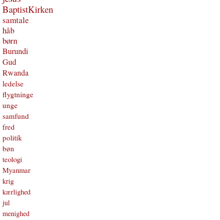
BaptistKirken
samtale
håb
børn
Burundi
Gud
Rwanda
ledelse
flygtninge
unge
samfund
fred
politik
bøn
teologi
Myanmar
krig
kærlighed
jul
menighed