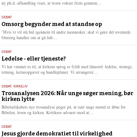
e
L
ny ph.d.-afhandling viser, at troen vokser frem gennem…
æ
s
9.
DEBAT
m
juli
Omsorg begynder med at standse op
e
2026
r
”Hvis vi vil slå hul igennem til andre mennesker, skal vi gøre det uventede.
e
L
Omsorg handler om at gå lidt…
æ
s
10.
DEBAT
m
juni
Ledelse - eller tjeneste?
e
2026
r
Vi har vænnet os til, at kirkens sprog er fyldt med låneord: ledelse, strategi,
e
L
retning, kerneopgaver og handleplaner. Vi arrangerer…
æ
s
2.
DEBAT
,
KIRKELIV
m
juni
Trosanalysen 2026: Når unge søger mening, bør
e
kirken lytte
2026
r
e
Bibelselskabets nye trosanalyse peger på, at især unge mænd er åbne for
L
Bibelen, troen og kirken. Kritikere advarer mod at…
æ
s
18.
DEBAT
m
maj
Jesus gjorde demokratiet til virkelighed
e