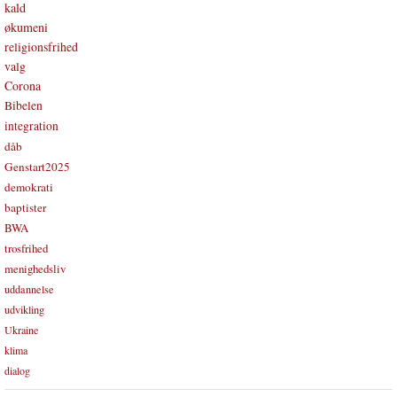
kald
økumeni
religionsfrihed
valg
Corona
Bibelen
integration
dåb
Genstart2025
demokrati
baptister
BWA
trosfrihed
menighedsliv
uddannelse
udvikling
Ukraine
klima
dialog