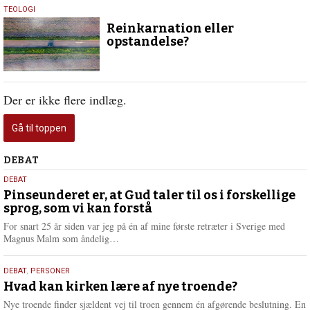
26.
TEOLOGI
februar
Reinkarnation eller
2020
opstandelse?
Der er ikke flere indlæg.
Gå til toppen
Debat
DEBAT
5.
DEBAT
august
Pinseunderet er, at Gud taler til os i forskellige
sprog, som vi kan forstå
2026
For snart 25 år siden var jeg på én af mine første retræter i Sverige med
L
Magnus Malm som åndelig…
æ
s
25.
DEBAT
,
PERSONER
m
juli
Hvad kan kirken lære af nye troende?
e
2026
r
Nye troende finder sjældent vej til troen gennem én afgørende beslutning. En