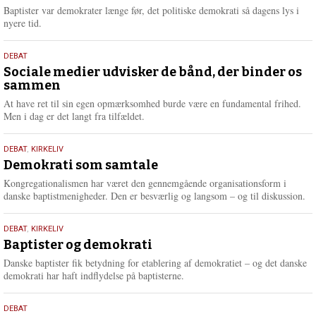
2026
r
Baptister var demokrater længe før, det politiske demokrati så dagens lys i
e
nyere tid.
18.
DEBAT
maj
Sociale medier udvisker de bånd, der binder os
sammen
2026
At have ret til sin egen opmærksomhed burde være en fundamental frihed.
Men i dag er det langt fra tilfældet.
18.
DEBAT
,
KIRKELIV
maj
Demokrati som samtale
2026
Kongregationalismen har været den gennemgående organisationsform i
danske baptistmenigheder. Den er besværlig og langsom – og til diskussion.
18.
DEBAT
,
KIRKELIV
maj
Baptister og demokrati
2026
Danske baptister fik betydning for etablering af demokratiet – og det danske
demokrati har haft indflydelse på baptisterne.
18.
DEBAT