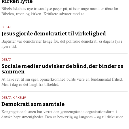
kirken lytte
2026
r
e
Bibelselskabets nye trosanalyse peger på, at især unge mænd er åbne for
L
Bibelen, troen og kirken. Kritikere advarer mod at…
æ
s
18.
DEBAT
m
maj
Jesus gjorde demokratiet til virkelighed
e
2026
r
Baptister var demokrater længe før, det politiske demokrati så dagens lys i
e
nyere tid.
18.
DEBAT
maj
Sociale medier udvisker de bånd, der binder os
sammen
2026
At have ret til sin egen opmærksomhed burde være en fundamental frihed.
Men i dag er det langt fra tilfældet.
18.
DEBAT
,
KIRKELIV
maj
Demokrati som samtale
2026
Kongregationalismen har været den gennemgående organisationsform i
danske baptistmenigheder. Den er besværlig og langsom – og til diskussion.