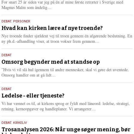
For snart 25 år siden var jeg på én af mine første retræter i Sverige med
L
Magnus Malm som åndelig…
æ
s
25.
DEBAT
,
PERSONER
m
juli
Hvad kan kirken lære af nye troende?
e
2026
r
Nye troende finder sjældent vej til troen gennem én afgørende beslutning. En
e
L
ny ph.d.-afhandling viser, at troen vokser frem gennem…
æ
s
9.
DEBAT
m
juli
Omsorg begynder med at standse op
e
2026
r
”Hvis vi vil slå hul igennem til andre mennesker, skal vi gøre det uventede.
e
L
Omsorg handler om at gå lidt…
æ
s
10.
DEBAT
m
juni
Ledelse - eller tjeneste?
e
2026
r
Vi har vænnet os til, at kirkens sprog er fyldt med låneord: ledelse, strategi,
e
L
retning, kerneopgaver og handleplaner. Vi arrangerer…
æ
s
2.
DEBAT
,
KIRKELIV
m
juni
Trosanalysen 2026: Når unge søger mening, bør
e