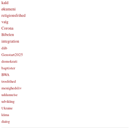
kald
økumeni
religionsfrihed
valg
Corona
Bibelen
integration
dåb
Genstart2025
demokrati
baptister
BWA
trosfrihed
menighedsliv
uddannelse
udvikling
Ukraine
klima
dialog