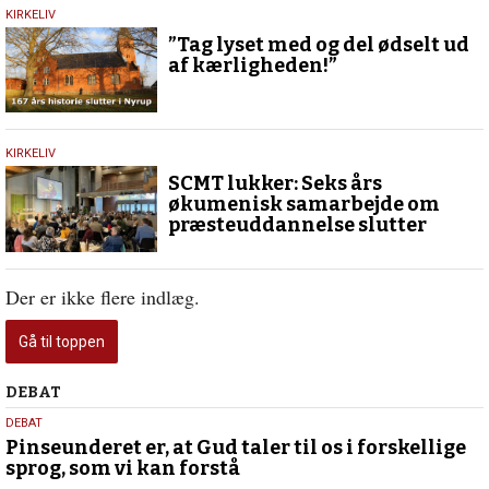
7.
KIRKELIV
december
”Tag lyset med og del ødselt ud
2024
af kærligheden!”
12.
KIRKELIV
juni
SCMT lukker: Seks års
2024
økumenisk samarbejde om
præsteuddannelse slutter
Der er ikke flere indlæg.
Gå til toppen
Debat
DEBAT
5.
DEBAT
august
Pinseunderet er, at Gud taler til os i forskellige
sprog, som vi kan forstå
2026