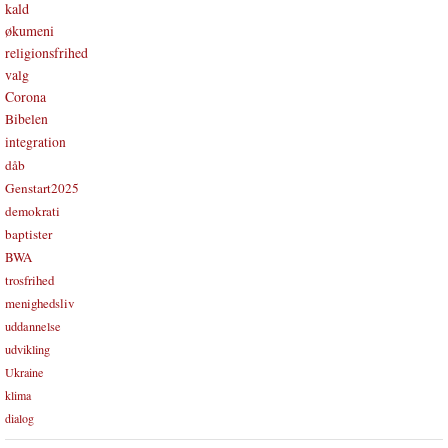
kald
økumeni
religionsfrihed
valg
Corona
Bibelen
integration
dåb
Genstart2025
demokrati
baptister
BWA
trosfrihed
menighedsliv
uddannelse
udvikling
Ukraine
klima
dialog