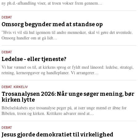
e
L
ny ph.d.-afhandling viser, at troen vokser frem gennem…
æ
s
9.
DEBAT
m
juli
Omsorg begynder med at standse op
e
2026
r
”Hvis vi vil slå hul igennem til andre mennesker, skal vi gøre det uventede.
e
L
Omsorg handler om at gå lidt…
æ
s
10.
DEBAT
m
juni
Ledelse - eller tjeneste?
e
2026
r
Vi har vænnet os til, at kirkens sprog er fyldt med låneord: ledelse, strategi,
e
L
retning, kerneopgaver og handleplaner. Vi arrangerer…
æ
s
2.
DEBAT
,
KIRKELIV
m
juni
Trosanalysen 2026: Når unge søger mening, bør
e
kirken lytte
2026
r
e
Bibelselskabets nye trosanalyse peger på, at især unge mænd er åbne for
L
Bibelen, troen og kirken. Kritikere advarer mod at…
æ
s
18.
DEBAT
m
maj
Jesus gjorde demokratiet til virkelighed
e