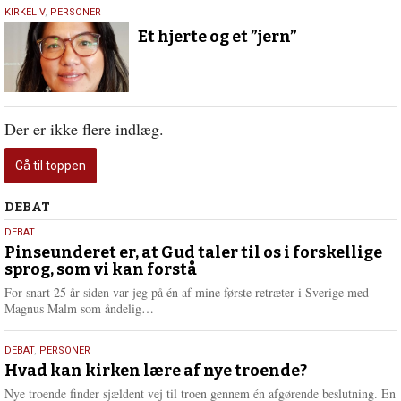
11.
KIRKELIV
,
PERSONER
august
Et hjerte og et ”jern”
2021
Der er ikke flere indlæg.
Gå til toppen
Debat
DEBAT
5.
DEBAT
august
Pinseunderet er, at Gud taler til os i forskellige
sprog, som vi kan forstå
2026
For snart 25 år siden var jeg på én af mine første retræter i Sverige med
L
Magnus Malm som åndelig…
æ
s
25.
DEBAT
,
PERSONER
m
juli
Hvad kan kirken lære af nye troende?
e
2026
r
Nye troende finder sjældent vej til troen gennem én afgørende beslutning. En