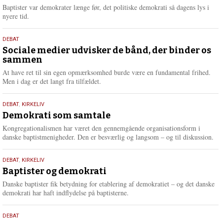
2026
r
Baptister var demokrater længe før, det politiske demokrati så dagens lys i
e
nyere tid.
18.
DEBAT
maj
Sociale medier udvisker de bånd, der binder os
sammen
2026
At have ret til sin egen opmærksomhed burde være en fundamental frihed.
Men i dag er det langt fra tilfældet.
18.
DEBAT
,
KIRKELIV
maj
Demokrati som samtale
2026
Kongregationalismen har været den gennemgående organisationsform i
danske baptistmenigheder. Den er besværlig og langsom – og til diskussion.
18.
DEBAT
,
KIRKELIV
maj
Baptister og demokrati
2026
Danske baptister fik betydning for etablering af demokratiet – og det danske
demokrati har haft indflydelse på baptisterne.
18.
DEBAT