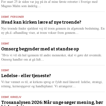
For snart 25 år siden var jeg på én af mine første retræter i Sverige med
L
Magnus Malm som åndelig…
æ
s
25.
DEBAT
,
PERSONER
m
juli
Hvad kan kirken lære af nye troende?
e
2026
r
Nye troende finder sjældent vej til troen gennem én afgørende beslutning. En
e
L
ny ph.d.-afhandling viser, at troen vokser frem gennem…
æ
s
9.
DEBAT
m
juli
Omsorg begynder med at standse op
e
2026
r
”Hvis vi vil slå hul igennem til andre mennesker, skal vi gøre det uventede.
e
L
Omsorg handler om at gå lidt…
æ
s
10.
DEBAT
m
juni
Ledelse - eller tjeneste?
e
2026
r
Vi har vænnet os til, at kirkens sprog er fyldt med låneord: ledelse, strategi,
e
L
retning, kerneopgaver og handleplaner. Vi arrangerer…
æ
s
2.
DEBAT
,
KIRKELIV
m
juni
Trosanalysen 2026: Når unge søger mening, bør
e