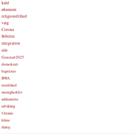
kald
økumeni
religionsfrihed
valg
Corona
Bibelen
integration
dåb
Genstart2025
demokrati
baptister
BWA
trosfrihed
menighedsliv
uddannelse
udvikling
Ukraine
klima
dialog