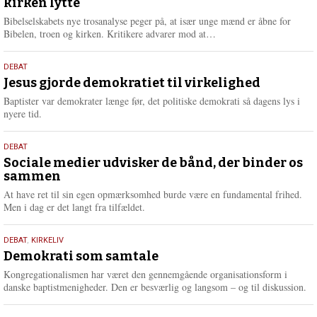
kirken lytte
2026
r
e
Bibelselskabets nye trosanalyse peger på, at især unge mænd er åbne for
L
Bibelen, troen og kirken. Kritikere advarer mod at…
æ
s
18.
DEBAT
m
maj
Jesus gjorde demokratiet til virkelighed
e
2026
r
Baptister var demokrater længe før, det politiske demokrati så dagens lys i
e
nyere tid.
18.
DEBAT
maj
Sociale medier udvisker de bånd, der binder os
sammen
2026
At have ret til sin egen opmærksomhed burde være en fundamental frihed.
Men i dag er det langt fra tilfældet.
18.
DEBAT
,
KIRKELIV
maj
Demokrati som samtale
2026
Kongregationalismen har været den gennemgående organisationsform i
danske baptistmenigheder. Den er besværlig og langsom – og til diskussion.