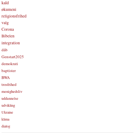
kald
økumeni
religionsfrihed
valg
Corona
Bibelen
integration
dåb
Genstart2025
demokrati
baptister
BWA
trosfrihed
menighedsliv
uddannelse
udvikling
Ukraine
klima
dialog