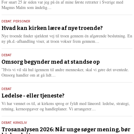
For snart 25 år siden var jeg på én af mine første retræter i Sverige med
L
Magnus Malm som åndelig…
æ
s
25.
DEBAT
,
PERSONER
m
juli
Hvad kan kirken lære af nye troende?
e
2026
r
Nye troende finder sjældent vej til troen gennem én afgørende beslutning. En
e
L
ny ph.d.-afhandling viser, at troen vokser frem gennem…
æ
s
9.
DEBAT
m
juli
Omsorg begynder med at standse op
e
2026
r
”Hvis vi vil slå hul igennem til andre mennesker, skal vi gøre det uventede.
e
L
Omsorg handler om at gå lidt…
æ
s
10.
DEBAT
m
juni
Ledelse - eller tjeneste?
e
2026
r
Vi har vænnet os til, at kirkens sprog er fyldt med låneord: ledelse, strategi,
e
L
retning, kerneopgaver og handleplaner. Vi arrangerer…
æ
s
2.
DEBAT
,
KIRKELIV
m
juni
Trosanalysen 2026: Når unge søger mening, bør
e