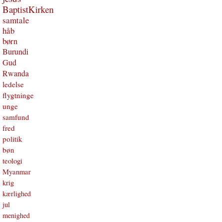
BaptistKirken
samtale
håb
børn
Burundi
Gud
Rwanda
ledelse
flygtninge
unge
samfund
fred
politik
bøn
teologi
Myanmar
krig
kærlighed
jul
menighed