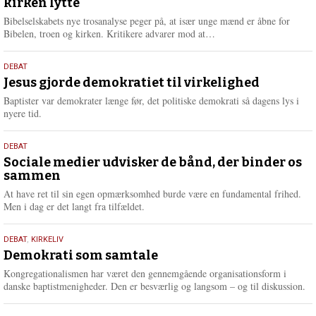
kirken lytte
2026
r
e
Bibelselskabets nye trosanalyse peger på, at især unge mænd er åbne for
L
Bibelen, troen og kirken. Kritikere advarer mod at…
æ
s
18.
DEBAT
m
maj
Jesus gjorde demokratiet til virkelighed
e
2026
r
Baptister var demokrater længe før, det politiske demokrati så dagens lys i
e
nyere tid.
18.
DEBAT
maj
Sociale medier udvisker de bånd, der binder os
sammen
2026
At have ret til sin egen opmærksomhed burde være en fundamental frihed.
Men i dag er det langt fra tilfældet.
18.
DEBAT
,
KIRKELIV
maj
Demokrati som samtale
2026
Kongregationalismen har været den gennemgående organisationsform i
danske baptistmenigheder. Den er besværlig og langsom – og til diskussion.