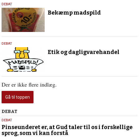
3.
DEBAT
marts
Bekæmp madspild
2022
19.
DEBAT
juli
Etik og dagligvarehandel
2019
Der er ikke flere indlæg.
Gå til toppen
Debat
DEBAT
5.
DEBAT
august
Pinseunderet er, at Gud taler til os i forskellige
sprog, som vi kan forstå
2026