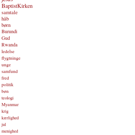
BaptistKirken
samtale
håb
børn
Burundi
Gud
Rwanda
ledelse
flygtninge
unge
samfund
fred
politik
bøn
teologi
Myanmar
krig
kærlighed
jul
menighed