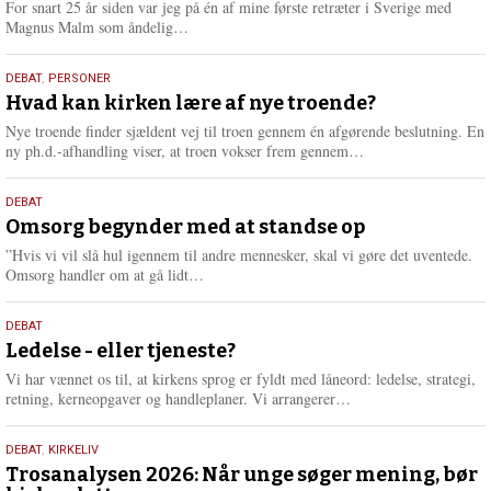
For snart 25 år siden var jeg på én af mine første retræter i Sverige med
L
Magnus Malm som åndelig…
æ
s
25.
DEBAT
,
PERSONER
m
juli
Hvad kan kirken lære af nye troende?
e
2026
r
Nye troende finder sjældent vej til troen gennem én afgørende beslutning. En
e
L
ny ph.d.-afhandling viser, at troen vokser frem gennem…
æ
s
9.
DEBAT
m
juli
Omsorg begynder med at standse op
e
2026
r
”Hvis vi vil slå hul igennem til andre mennesker, skal vi gøre det uventede.
e
L
Omsorg handler om at gå lidt…
æ
s
10.
DEBAT
m
juni
Ledelse - eller tjeneste?
e
2026
r
Vi har vænnet os til, at kirkens sprog er fyldt med låneord: ledelse, strategi,
e
L
retning, kerneopgaver og handleplaner. Vi arrangerer…
æ
s
2.
DEBAT
,
KIRKELIV
m
juni
Trosanalysen 2026: Når unge søger mening, bør
e