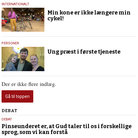
4.
INTERNATIONALT
februar
Min kone er ikke længere min
2021
cykel!
8.
PERSONER
januar
Ung præst i første tjeneste
2020
Der er ikke flere indlæg.
Gå til toppen
Debat
DEBAT
5.
DEBAT
august
Pinseunderet er, at Gud taler til os i forskellige
sprog, som vi kan forstå
2026