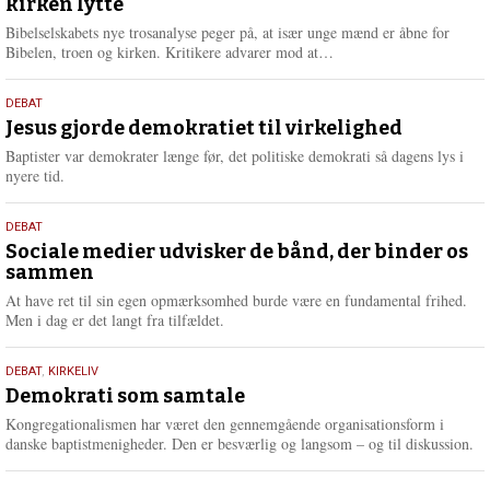
kirken lytte
2026
r
e
Bibelselskabets nye trosanalyse peger på, at især unge mænd er åbne for
L
Bibelen, troen og kirken. Kritikere advarer mod at…
æ
s
18.
DEBAT
m
maj
Jesus gjorde demokratiet til virkelighed
e
2026
r
Baptister var demokrater længe før, det politiske demokrati så dagens lys i
e
nyere tid.
18.
DEBAT
maj
Sociale medier udvisker de bånd, der binder os
sammen
2026
At have ret til sin egen opmærksomhed burde være en fundamental frihed.
Men i dag er det langt fra tilfældet.
18.
DEBAT
,
KIRKELIV
maj
Demokrati som samtale
2026
Kongregationalismen har været den gennemgående organisationsform i
danske baptistmenigheder. Den er besværlig og langsom – og til diskussion.