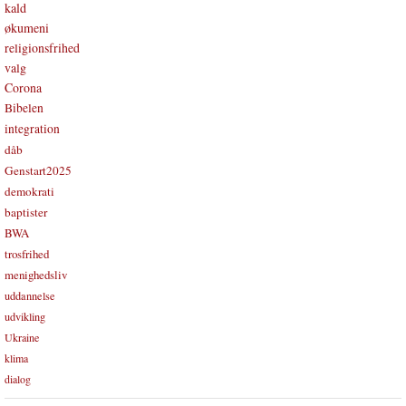
kald
økumeni
religionsfrihed
valg
Corona
Bibelen
integration
dåb
Genstart2025
demokrati
baptister
BWA
trosfrihed
menighedsliv
uddannelse
udvikling
Ukraine
klima
dialog