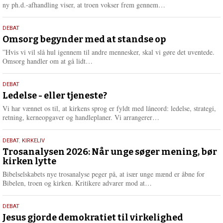
e
L
ny ph.d.-afhandling viser, at troen vokser frem gennem…
æ
s
9.
DEBAT
m
juli
Omsorg begynder med at standse op
e
2026
r
”Hvis vi vil slå hul igennem til andre mennesker, skal vi gøre det uventede.
e
L
Omsorg handler om at gå lidt…
æ
s
10.
DEBAT
m
juni
Ledelse - eller tjeneste?
e
2026
r
Vi har vænnet os til, at kirkens sprog er fyldt med låneord: ledelse, strategi,
e
L
retning, kerneopgaver og handleplaner. Vi arrangerer…
æ
s
2.
DEBAT
,
KIRKELIV
m
juni
Trosanalysen 2026: Når unge søger mening, bør
e
kirken lytte
2026
r
e
Bibelselskabets nye trosanalyse peger på, at især unge mænd er åbne for
L
Bibelen, troen og kirken. Kritikere advarer mod at…
æ
s
18.
DEBAT
m
maj
Jesus gjorde demokratiet til virkelighed
e