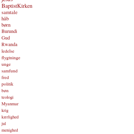
BaptistKirken
samtale
håb
børn
Burundi
Gud
Rwanda
ledelse
flygtninge
unge
samfund
fred
politik
bøn
teologi
Myanmar
krig
kærlighed
jul
menighed