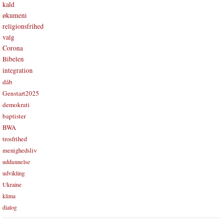
kald
økumeni
religionsfrihed
valg
Corona
Bibelen
integration
dåb
Genstart2025
demokrati
baptister
BWA
trosfrihed
menighedsliv
uddannelse
udvikling
Ukraine
klima
dialog