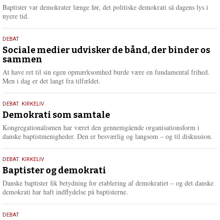
2026
r
Baptister var demokrater længe før, det politiske demokrati så dagens lys i
e
nyere tid.
18.
DEBAT
maj
Sociale medier udvisker de bånd, der binder os
sammen
2026
At have ret til sin egen opmærksomhed burde være en fundamental frihed.
Men i dag er det langt fra tilfældet.
18.
DEBAT
,
KIRKELIV
maj
Demokrati som samtale
2026
Kongregationalismen har været den gennemgående organisationsform i
danske baptistmenigheder. Den er besværlig og langsom – og til diskussion.
18.
DEBAT
,
KIRKELIV
maj
Baptister og demokrati
2026
Danske baptister fik betydning for etablering af demokratiet – og det danske
demokrati har haft indflydelse på baptisterne.
18.
DEBAT