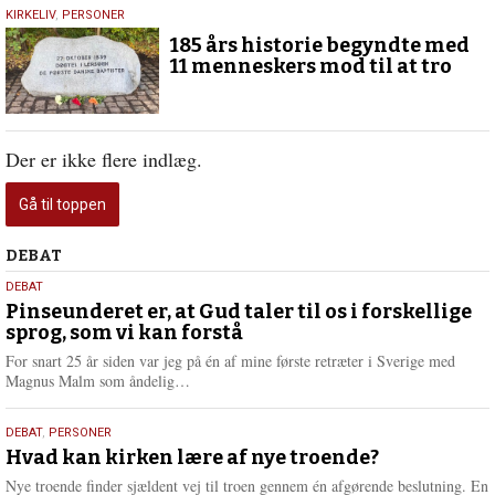
27.
KIRKELIV
,
PERSONER
oktober
185 års historie begyndte med
2024
11 menneskers mod til at tro
Der er ikke flere indlæg.
Gå til toppen
Debat
DEBAT
5.
DEBAT
august
Pinseunderet er, at Gud taler til os i forskellige
sprog, som vi kan forstå
2026
For snart 25 år siden var jeg på én af mine første retræter i Sverige med
L
Magnus Malm som åndelig…
æ
s
25.
DEBAT
,
PERSONER
m
juli
Hvad kan kirken lære af nye troende?
e
2026
r
Nye troende finder sjældent vej til troen gennem én afgørende beslutning. En