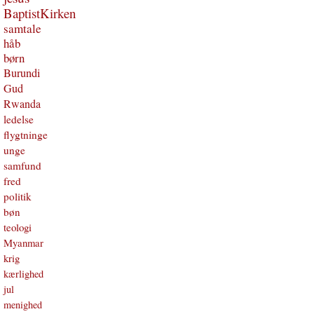
BaptistKirken
samtale
håb
børn
Burundi
Gud
Rwanda
ledelse
flygtninge
unge
samfund
fred
politik
bøn
teologi
Myanmar
krig
kærlighed
jul
menighed