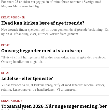
For snart 25 år siden var jeg på én af mine første retræter i Sverige med
L
Magnus Malm som åndelig…
æ
s
25.
DEBAT
,
PERSONER
m
juli
Hvad kan kirken lære af nye troende?
e
2026
r
Nye troende finder sjældent vej til troen gennem én afgørende beslutning. En
e
L
ny ph.d.-afhandling viser, at troen vokser frem gennem…
æ
s
9.
DEBAT
m
juli
Omsorg begynder med at standse op
e
2026
r
”Hvis vi vil slå hul igennem til andre mennesker, skal vi gøre det uventede.
e
L
Omsorg handler om at gå lidt…
æ
s
10.
DEBAT
m
juni
Ledelse - eller tjeneste?
e
2026
r
Vi har vænnet os til, at kirkens sprog er fyldt med låneord: ledelse, strategi,
e
L
retning, kerneopgaver og handleplaner. Vi arrangerer…
æ
s
2.
DEBAT
,
KIRKELIV
m
juni
Trosanalysen 2026: Når unge søger mening, bør
e