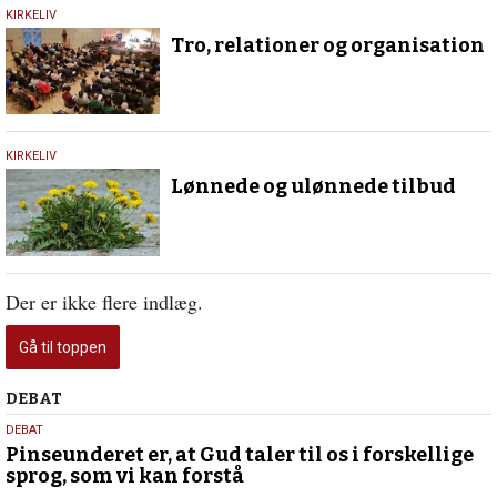
11.
KIRKELIV
december
Tro, relationer og organisation
2019
20.
KIRKELIV
november
Lønnede og ulønnede tilbud
2019
Der er ikke flere indlæg.
Gå til toppen
Debat
DEBAT
5.
DEBAT
august
Pinseunderet er, at Gud taler til os i forskellige
sprog, som vi kan forstå
2026