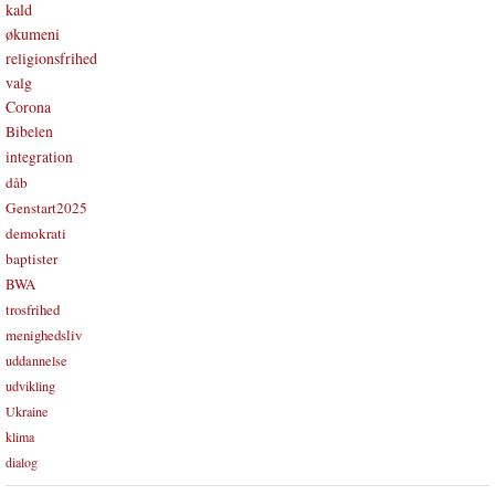
kald
økumeni
religionsfrihed
valg
Corona
Bibelen
integration
dåb
Genstart2025
demokrati
baptister
BWA
trosfrihed
menighedsliv
uddannelse
udvikling
Ukraine
klima
dialog