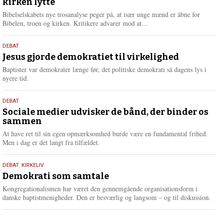
kirken lytte
2026
r
e
Bibelselskabets nye trosanalyse peger på, at især unge mænd er åbne for
L
Bibelen, troen og kirken. Kritikere advarer mod at…
æ
s
18.
DEBAT
m
maj
Jesus gjorde demokratiet til virkelighed
e
2026
r
Baptister var demokrater længe før, det politiske demokrati så dagens lys i
e
nyere tid.
18.
DEBAT
maj
Sociale medier udvisker de bånd, der binder os
sammen
2026
At have ret til sin egen opmærksomhed burde være en fundamental frihed.
Men i dag er det langt fra tilfældet.
18.
DEBAT
,
KIRKELIV
maj
Demokrati som samtale
2026
Kongregationalismen har været den gennemgående organisationsform i
danske baptistmenigheder. Den er besværlig og langsom – og til diskussion.