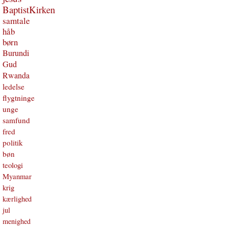
BaptistKirken
samtale
håb
børn
Burundi
Gud
Rwanda
ledelse
flygtninge
unge
samfund
fred
politik
bøn
teologi
Myanmar
krig
kærlighed
jul
menighed