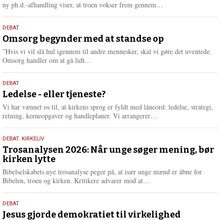
e
L
ny ph.d.-afhandling viser, at troen vokser frem gennem…
æ
s
9.
DEBAT
m
juli
Omsorg begynder med at standse op
e
2026
r
”Hvis vi vil slå hul igennem til andre mennesker, skal vi gøre det uventede.
e
L
Omsorg handler om at gå lidt…
æ
s
10.
DEBAT
m
juni
Ledelse - eller tjeneste?
e
2026
r
Vi har vænnet os til, at kirkens sprog er fyldt med låneord: ledelse, strategi,
e
L
retning, kerneopgaver og handleplaner. Vi arrangerer…
æ
s
2.
DEBAT
,
KIRKELIV
m
juni
Trosanalysen 2026: Når unge søger mening, bør
e
kirken lytte
2026
r
e
Bibelselskabets nye trosanalyse peger på, at især unge mænd er åbne for
L
Bibelen, troen og kirken. Kritikere advarer mod at…
æ
s
18.
DEBAT
m
maj
Jesus gjorde demokratiet til virkelighed
e