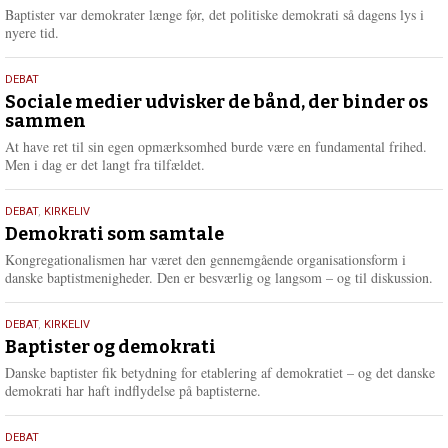
2026
r
Baptister var demokrater længe før, det politiske demokrati så dagens lys i
e
nyere tid.
18.
DEBAT
maj
Sociale medier udvisker de bånd, der binder os
sammen
2026
At have ret til sin egen opmærksomhed burde være en fundamental frihed.
Men i dag er det langt fra tilfældet.
18.
DEBAT
,
KIRKELIV
maj
Demokrati som samtale
2026
Kongregationalismen har været den gennemgående organisationsform i
danske baptistmenigheder. Den er besværlig og langsom – og til diskussion.
18.
DEBAT
,
KIRKELIV
maj
Baptister og demokrati
2026
Danske baptister fik betydning for etablering af demokratiet – og det danske
demokrati har haft indflydelse på baptisterne.
18.
DEBAT