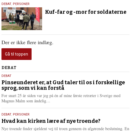
13.
DEBAT
,
PERSONER
februar
Kuf-far og -mor for soldaterne
2023
Der er ikke flere indlæg.
Gå til toppen
Debat
DEBAT
5.
DEBAT
august
Pinseunderet er, at Gud taler til os i forskellige
sprog, som vi kan forstå
2026
For snart 25 år siden var jeg på én af mine første retræter i Sverige med
L
Magnus Malm som åndelig…
æ
s
25.
DEBAT
,
PERSONER
m
juli
Hvad kan kirken lære af nye troende?
e
2026
r
Nye troende finder sjældent vej til troen gennem én afgørende beslutning. En