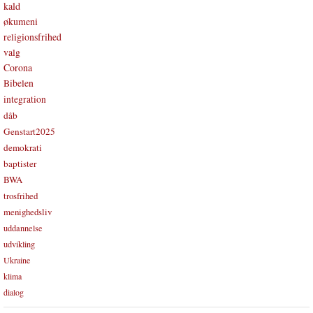
kald
økumeni
religionsfrihed
valg
Corona
Bibelen
integration
dåb
Genstart2025
demokrati
baptister
BWA
trosfrihed
menighedsliv
uddannelse
udvikling
Ukraine
klima
dialog