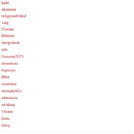
kald
økumeni
religionsfrihed
valg
Corona
Bibelen
integration
dåb
Genstart2025
demokrati
baptister
BWA
trosfrihed
menighedsliv
uddannelse
udvikling
Ukraine
klima
dialog