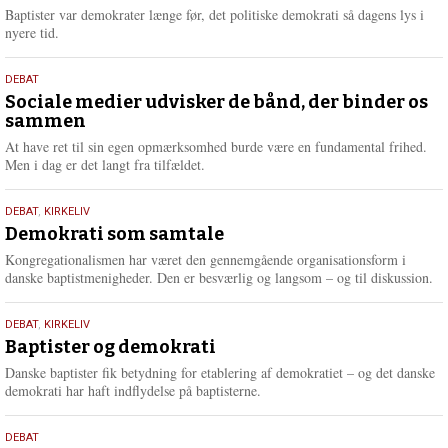
2026
r
Baptister var demokrater længe før, det politiske demokrati så dagens lys i
e
nyere tid.
18.
DEBAT
maj
Sociale medier udvisker de bånd, der binder os
sammen
2026
At have ret til sin egen opmærksomhed burde være en fundamental frihed.
Men i dag er det langt fra tilfældet.
18.
DEBAT
,
KIRKELIV
maj
Demokrati som samtale
2026
Kongregationalismen har været den gennemgående organisationsform i
danske baptistmenigheder. Den er besværlig og langsom – og til diskussion.
18.
DEBAT
,
KIRKELIV
maj
Baptister og demokrati
2026
Danske baptister fik betydning for etablering af demokratiet – og det danske
demokrati har haft indflydelse på baptisterne.
18.
DEBAT