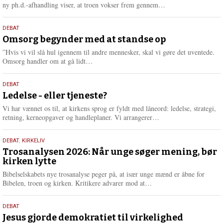
e
L
ny ph.d.-afhandling viser, at troen vokser frem gennem…
æ
s
9.
DEBAT
m
juli
Omsorg begynder med at standse op
e
2026
r
”Hvis vi vil slå hul igennem til andre mennesker, skal vi gøre det uventede.
e
L
Omsorg handler om at gå lidt…
æ
s
10.
DEBAT
m
juni
Ledelse - eller tjeneste?
e
2026
r
Vi har vænnet os til, at kirkens sprog er fyldt med låneord: ledelse, strategi,
e
L
retning, kerneopgaver og handleplaner. Vi arrangerer…
æ
s
2.
DEBAT
,
KIRKELIV
m
juni
Trosanalysen 2026: Når unge søger mening, bør
e
kirken lytte
2026
r
e
Bibelselskabets nye trosanalyse peger på, at især unge mænd er åbne for
L
Bibelen, troen og kirken. Kritikere advarer mod at…
æ
s
18.
DEBAT
m
maj
Jesus gjorde demokratiet til virkelighed
e