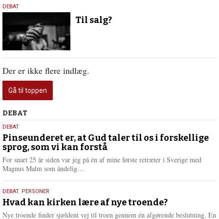
16.
DEBAT
januar
Til salg?
2025
Der er ikke flere indlæg.
Gå til toppen
Debat
DEBAT
5.
DEBAT
august
Pinseunderet er, at Gud taler til os i forskellige
sprog, som vi kan forstå
2026
For snart 25 år siden var jeg på én af mine første retræter i Sverige med
L
Magnus Malm som åndelig…
æ
s
25.
DEBAT
,
PERSONER
m
juli
Hvad kan kirken lære af nye troende?
e
2026
r
Nye troende finder sjældent vej til troen gennem én afgørende beslutning. En