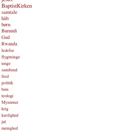
BaptistKirken
samtale
håb
børn
Burundi
Gud
Rwanda
ledelse
flygtninge
unge
samfund
fred
politik
bøn
teologi
Myanmar
krig
kærlighed
jul
menighed