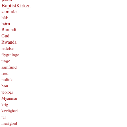
BaptistKirken
samtale
håb
børn
Burundi
Gud
Rwanda
ledelse
flygtninge
unge
samfund
fred
politik
bøn
teologi
Myanmar
krig
kærlighed
jul
menighed