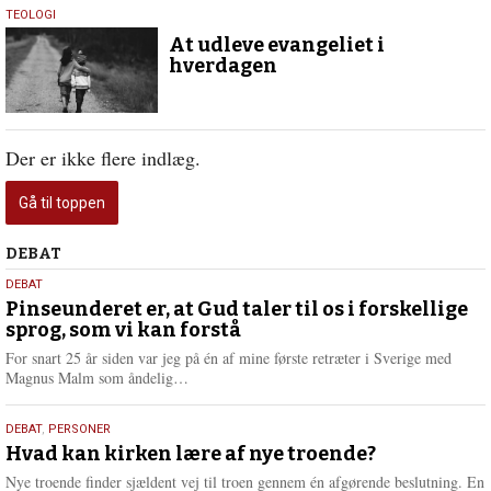
8.
TEOLOGI
maj
At udleve evangeliet i
2019
hverdagen
Der er ikke flere indlæg.
Gå til toppen
Debat
DEBAT
5.
DEBAT
august
Pinseunderet er, at Gud taler til os i forskellige
sprog, som vi kan forstå
2026
For snart 25 år siden var jeg på én af mine første retræter i Sverige med
L
Magnus Malm som åndelig…
æ
s
25.
DEBAT
,
PERSONER
m
juli
Hvad kan kirken lære af nye troende?
e
2026
r
Nye troende finder sjældent vej til troen gennem én afgørende beslutning. En