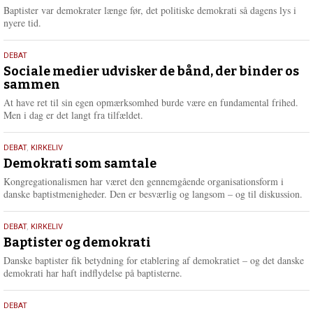
2026
r
Baptister var demokrater længe før, det politiske demokrati så dagens lys i
e
nyere tid.
18.
DEBAT
maj
Sociale medier udvisker de bånd, der binder os
sammen
2026
At have ret til sin egen opmærksomhed burde være en fundamental frihed.
Men i dag er det langt fra tilfældet.
18.
DEBAT
,
KIRKELIV
maj
Demokrati som samtale
2026
Kongregationalismen har været den gennemgående organisationsform i
danske baptistmenigheder. Den er besværlig og langsom – og til diskussion.
18.
DEBAT
,
KIRKELIV
maj
Baptister og demokrati
2026
Danske baptister fik betydning for etablering af demokratiet – og det danske
demokrati har haft indflydelse på baptisterne.
18.
DEBAT