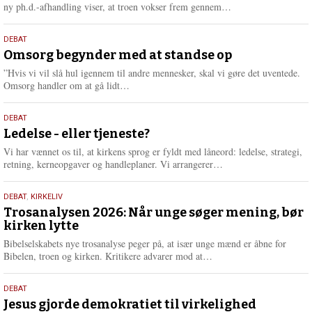
e
L
ny ph.d.-afhandling viser, at troen vokser frem gennem…
æ
s
9.
DEBAT
m
juli
Omsorg begynder med at standse op
e
2026
r
”Hvis vi vil slå hul igennem til andre mennesker, skal vi gøre det uventede.
e
L
Omsorg handler om at gå lidt…
æ
s
10.
DEBAT
m
juni
Ledelse - eller tjeneste?
e
2026
r
Vi har vænnet os til, at kirkens sprog er fyldt med låneord: ledelse, strategi,
e
L
retning, kerneopgaver og handleplaner. Vi arrangerer…
æ
s
2.
DEBAT
,
KIRKELIV
m
juni
Trosanalysen 2026: Når unge søger mening, bør
e
kirken lytte
2026
r
e
Bibelselskabets nye trosanalyse peger på, at især unge mænd er åbne for
L
Bibelen, troen og kirken. Kritikere advarer mod at…
æ
s
18.
DEBAT
m
maj
Jesus gjorde demokratiet til virkelighed
e