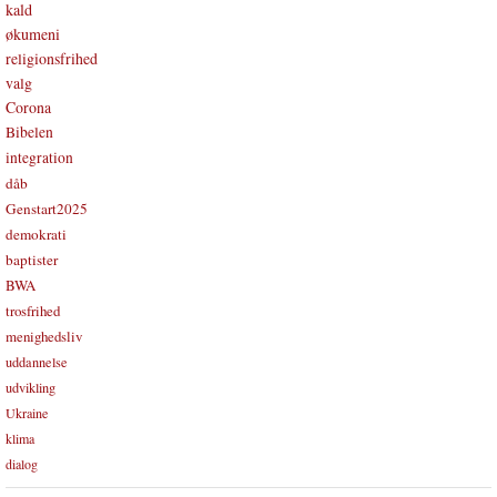
kald
økumeni
religionsfrihed
valg
Corona
Bibelen
integration
dåb
Genstart2025
demokrati
baptister
BWA
trosfrihed
menighedsliv
uddannelse
udvikling
Ukraine
klima
dialog