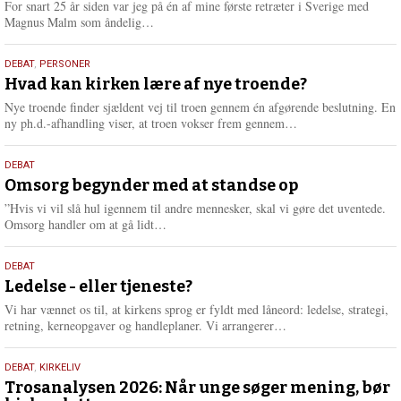
For snart 25 år siden var jeg på én af mine første retræter i Sverige med
L
Magnus Malm som åndelig…
æ
s
25.
DEBAT
,
PERSONER
m
juli
Hvad kan kirken lære af nye troende?
e
2026
r
Nye troende finder sjældent vej til troen gennem én afgørende beslutning. En
e
L
ny ph.d.-afhandling viser, at troen vokser frem gennem…
æ
s
9.
DEBAT
m
juli
Omsorg begynder med at standse op
e
2026
r
”Hvis vi vil slå hul igennem til andre mennesker, skal vi gøre det uventede.
e
L
Omsorg handler om at gå lidt…
æ
s
10.
DEBAT
m
juni
Ledelse - eller tjeneste?
e
2026
r
Vi har vænnet os til, at kirkens sprog er fyldt med låneord: ledelse, strategi,
e
L
retning, kerneopgaver og handleplaner. Vi arrangerer…
æ
s
2.
DEBAT
,
KIRKELIV
m
juni
Trosanalysen 2026: Når unge søger mening, bør
e