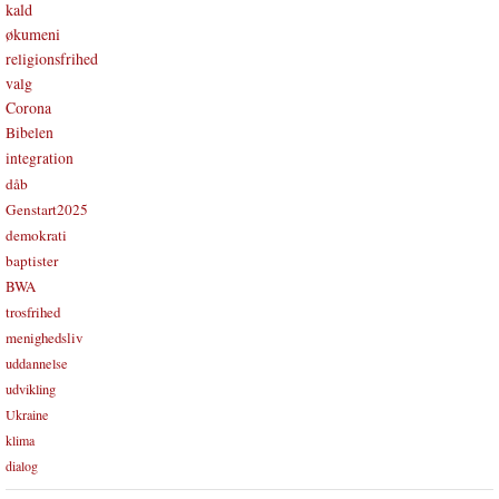
kald
økumeni
religionsfrihed
valg
Corona
Bibelen
integration
dåb
Genstart2025
demokrati
baptister
BWA
trosfrihed
menighedsliv
uddannelse
udvikling
Ukraine
klima
dialog