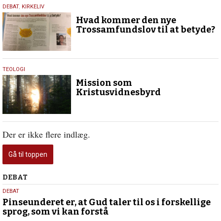
30.
DEBAT
,
KIRKELIV
november
Hvad kommer den nye
2017
Trossamfundslov til at betyde?
6.
TEOLOGI
juli
Mission som
2016
Kristusvidnesbyrd
Der er ikke flere indlæg.
Gå til toppen
Debat
DEBAT
5.
DEBAT
august
Pinseunderet er, at Gud taler til os i forskellige
sprog, som vi kan forstå
2026