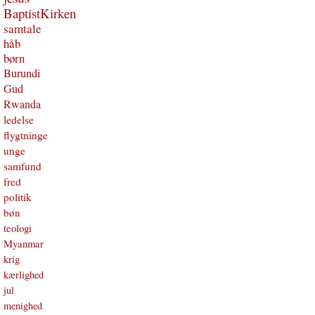
BaptistKirken
samtale
håb
børn
Burundi
Gud
Rwanda
ledelse
flygtninge
unge
samfund
fred
politik
bøn
teologi
Myanmar
krig
kærlighed
jul
menighed