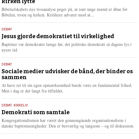
kirken lytte
2026
r
e
Bibelselskabets nye trosanalyse peger på, at især unge mænd er åbne for
L
Bibelen, troen og kirken. Kritikere advarer mod at…
æ
s
18.
DEBAT
m
maj
Jesus gjorde demokratiet til virkelighed
e
2026
r
Baptister var demokrater længe før, det politiske demokrati så dagens lys i
e
nyere tid.
18.
DEBAT
maj
Sociale medier udvisker de bånd, der binder os
sammen
2026
At have ret til sin egen opmærksomhed burde være en fundamental frihed.
Men i dag er det langt fra tilfældet.
18.
DEBAT
,
KIRKELIV
maj
Demokrati som samtale
2026
Kongregationalismen har været den gennemgående organisationsform i
danske baptistmenigheder. Den er besværlig og langsom – og til diskussion.