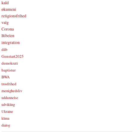
kald
økumeni
religionsfrihed
valg
Corona
Bibelen
integration
dåb
Genstart2025
demokrati
baptister
BWA
trosfrihed
menighedsliv
uddannelse
udvikling
Ukraine
klima
dialog