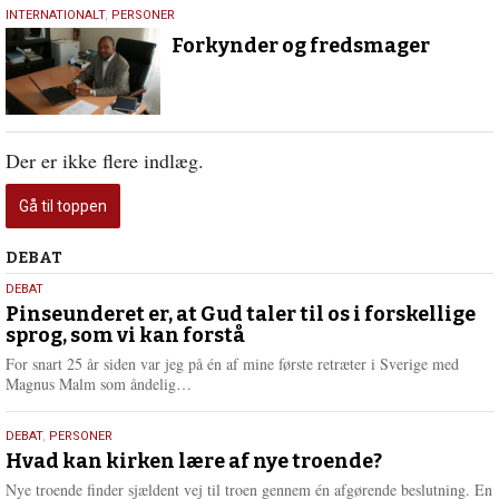
10.
INTERNATIONALT
,
PERSONER
juli
Forkynder og fredsmager
2015
Der er ikke flere indlæg.
Gå til toppen
Debat
DEBAT
5.
DEBAT
august
Pinseunderet er, at Gud taler til os i forskellige
sprog, som vi kan forstå
2026
For snart 25 år siden var jeg på én af mine første retræter i Sverige med
L
Magnus Malm som åndelig…
æ
s
25.
DEBAT
,
PERSONER
m
juli
Hvad kan kirken lære af nye troende?
e
2026
r
Nye troende finder sjældent vej til troen gennem én afgørende beslutning. En