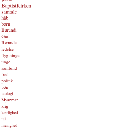
BaptistKirken
samtale
håb
børn
Burundi
Gud
Rwanda
ledelse
flygtninge
unge
samfund
fred
politik
bøn
teologi
Myanmar
krig
kærlighed
jul
menighed