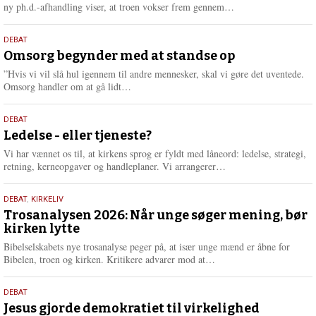
e
L
ny ph.d.-afhandling viser, at troen vokser frem gennem…
æ
s
9.
DEBAT
m
juli
Omsorg begynder med at standse op
e
2026
r
”Hvis vi vil slå hul igennem til andre mennesker, skal vi gøre det uventede.
e
L
Omsorg handler om at gå lidt…
æ
s
10.
DEBAT
m
juni
Ledelse - eller tjeneste?
e
2026
r
Vi har vænnet os til, at kirkens sprog er fyldt med låneord: ledelse, strategi,
e
L
retning, kerneopgaver og handleplaner. Vi arrangerer…
æ
s
2.
DEBAT
,
KIRKELIV
m
juni
Trosanalysen 2026: Når unge søger mening, bør
e
kirken lytte
2026
r
e
Bibelselskabets nye trosanalyse peger på, at især unge mænd er åbne for
L
Bibelen, troen og kirken. Kritikere advarer mod at…
æ
s
18.
DEBAT
m
maj
Jesus gjorde demokratiet til virkelighed
e