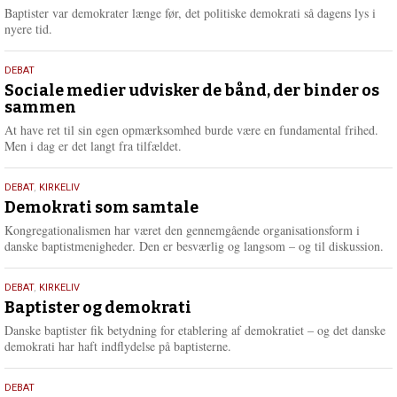
2026
r
Baptister var demokrater længe før, det politiske demokrati så dagens lys i
e
nyere tid.
18.
DEBAT
maj
Sociale medier udvisker de bånd, der binder os
sammen
2026
At have ret til sin egen opmærksomhed burde være en fundamental frihed.
Men i dag er det langt fra tilfældet.
18.
DEBAT
,
KIRKELIV
maj
Demokrati som samtale
2026
Kongregationalismen har været den gennemgående organisationsform i
danske baptistmenigheder. Den er besværlig og langsom – og til diskussion.
18.
DEBAT
,
KIRKELIV
maj
Baptister og demokrati
2026
Danske baptister fik betydning for etablering af demokratiet – og det danske
demokrati har haft indflydelse på baptisterne.
18.
DEBAT