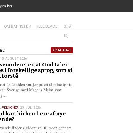
gten her
14.0:
15.0:
16.0:
OM BAPTIST.DK
HELE BLADET
STØT
at
AT
Gå til debat
T
5. AUGUST 2026
seunderet er, at Gud taler
st
os i forskellige sprog, som vi
6
 forstå
nart 25 år siden var jeg på én af mine første
ter i Sverige med Magnus Malm som
L
lig…
æ
s
,
PERSONER
25. JULI 2026
m
d kan kirken lære af nye
e
ende?
6
r
e
roende finder sjældent vej til troen gennem