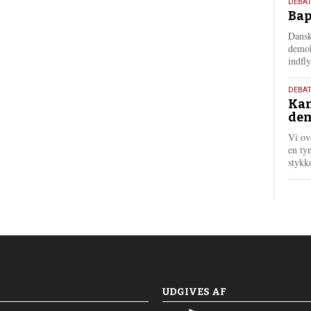
18.
DEBAT
Bap
maj
202
Dansk
demok
indfly
18.
DEBA
Kan
maj
dem
202
Vi ov
en tyn
stykk
UDGIVES AF