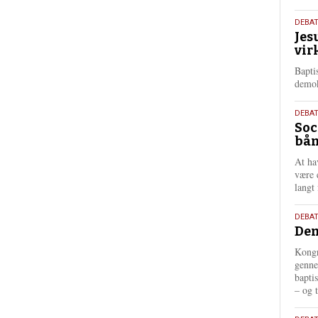
18.
DEBA
Jes
maj
vir
202
Bapti
demok
18.
DEBA
Soc
maj
bån
202
At ha
være 
langt 
18.
DEBAT
Dem
maj
202
Kongr
genne
bapti
– og t