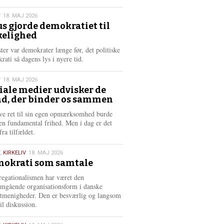
æ
s
T
18. MAJ 2026
m
us gjorde demokratiet til
e
kelighed
6
r
e
ster var demokrater længe før, det politiske
rati så dagens lys i nyere tid.
T
18. MAJ 2026
iale medier udvisker de
d, der binder os sammen
6
ve ret til sin egen opmærksomhed burde
en fundamental frihed. Men i dag er det
fra tilfældet.
,
KIRKELIV
18. MAJ 2026
okrati som samtale
6
egationalismen har været den
mgående organisationsform i danske
stmenigheder. Den er besværlig og langsom
il diskussion.