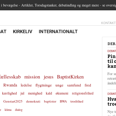
 bevægelse - Artikler, Torsdagstanker, debatindlæg og meget mere - se oversi
13.0:
KONTAKT
0:
21.0:
22.0:
BAT
KIRKELIV
INTERNATIONALT
Deb
DEB
5.
DEBA
Pin
augu
til 
202
kan
For s
fællesskab
mission
jesus
BaptistKirken
retræ
ånde
Rwanda
ledelse
flygtninge
unge
samfund
fred
kærlighed
jul
menighed
kald
økumeni
religionsfrihed
25.
DEBAT
Hva
juli
Genstart2025
demokrati
baptister
BWA
trosfrihed
tro
202
e
klima
dialog
Nye t