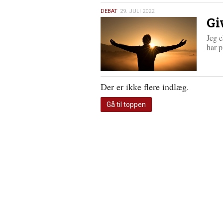
29.
DEBAT
29. JULI 2022
Gi
juli
2022
Jeg e
har 
Der er ikke flere indlæg.
Gå til toppen