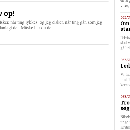
én af
viser
v op!
9.
DEBA
lsker, når ting lykkes, og jeg elsker, når ting går, som jeg
Oms
juli
L
planlagt det. Måske har du det…
sta
202
æ
”Hvis
s
skal 
m
gå li
e
r
e
10.
DEBA
Led
juni
202
Vi har
med lå
kerne
2.
DEBAT
Tro
juni
søg
202
Bibel
unge 
Kriti