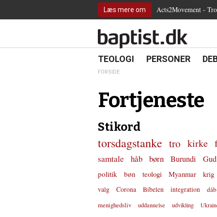
2.0:
Spring
Vend
Gå
Teologi
Acts2Movement - Tro i
Læs mere om
3.0:
menu
tilbage
til
Personer
4.0:
over
til
vores
Debat
5.0:
og
forsiden
guide
Kirkeliv
6.0:
gå
for
Internationalt
til
tilgængelighed
18.0:
19.0:
20.
8.0:
TEOLOGI
PERSONER
DE
Teologi
indhold
9.0:
Personer
FORSIDE
10.0:
Debat
11.0:
Kirkeliv
Fortjeneste
12.0:
Internationalt
Stikord
torsdagstanke
tro
kirke
samtale
håb
børn
Burundi
Gud
politik
bøn
teologi
Myanmar
krig
valg
Corona
Bibelen
integration
dåb
menighedsliv
uddannelse
udvikling
Ukrain