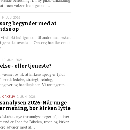
gørende beslutning. En ny ph.d.-afhandling
L
, at troen vokser frem gennem…
æ
s
T
9. JULI 2026
m
org begynder med at
e
ndse op
6
r
e
 vi vil slå hul igennem til andre mennesker,
vi gøre det uventede. Omsorg handler om at
L
dt…
æ
s
T
10. JUNI 2026
m
else - eller tjeneste?
e
6
r
 vænnet os til, at kirkens sprog er fyldt
e
neord: ledelse, strategi, retning,
L
opgaver og handleplaner. Vi arrangerer…
æ
s
,
KIRKELIV
2. JUNI 2026
m
sanalysen 2026: Når unge
e
er mening, bør kirken lytte
6
r
e
selskabets nye trosanalyse peger på, at især
mænd er åbne for Bibelen, troen og kirken.
L
kere advarer mod at…