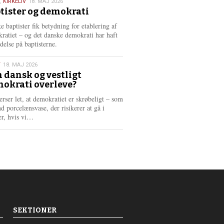
,
KIRKELIV
18. MAJ 2026
tister og demokrati
6
e baptister fik betydning for etablering af
ratiet – og det danske demokrati har haft
delse på baptisterne.
T
18. MAJ 2026
 dansk og vestligt
okrati overleve?
6
erser let, at demokratiet er skrøbeligt – som
d porcelænsvase, der risikerer at gå i
L
er, hvis vi…
æ
s
m
e
r
e
SEKTIONER