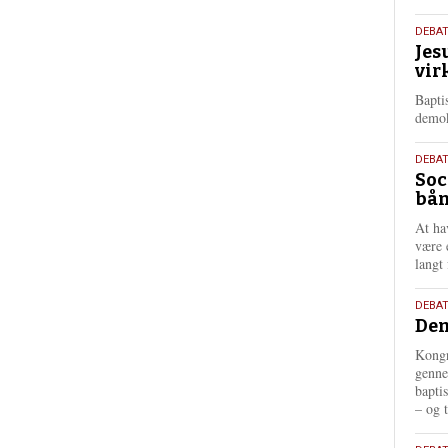
18.
DEBA
Jes
maj
vir
202
Bapti
demok
18.
DEBA
Soc
maj
bån
202
At ha
være 
langt 
18.
DEBAT
Dem
maj
202
Kongr
genne
bapti
– og t