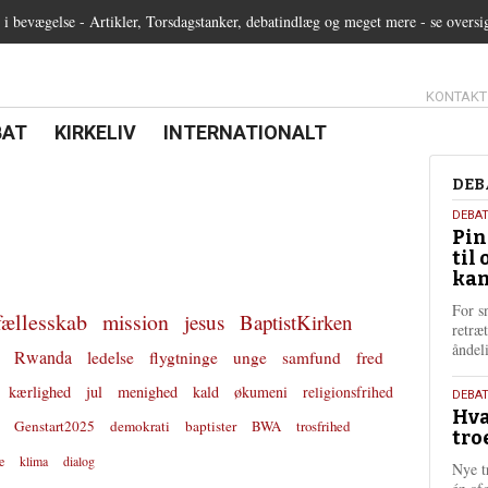
 bevægelse - Artikler, Torsdagstanker, debatindlæg og meget mere - se oversi
13.0:
KONTAKT
0:
21.0:
22.0:
BAT
KIRKELIV
INTERNATIONALT
Deb
DEB
5.
DEBA
Pin
augu
til 
202
kan
For s
fællesskab
mission
jesus
BaptistKirken
retræ
ånde
Rwanda
ledelse
flygtninge
unge
samfund
fred
kærlighed
jul
menighed
kald
økumeni
religionsfrihed
25.
DEBAT
Hva
juli
Genstart2025
demokrati
baptister
BWA
trosfrihed
tro
202
e
klima
dialog
Nye t