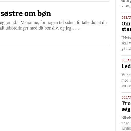
én af
viser
 søstre om bøn
9.
DEBA
ægger ud: ”Marianne, for nogen tid siden, fortalte du, at du
Oms
juli
L
haft udfordringer med dit bønsliv, og jeg……
sta
202
æ
”Hvis
s
skal 
m
gå li
e
r
e
10.
DEBA
Led
juni
202
Vi har
med lå
kerne
2.
DEBAT
Tro
juni
søg
202
Bibel
unge 
Kriti