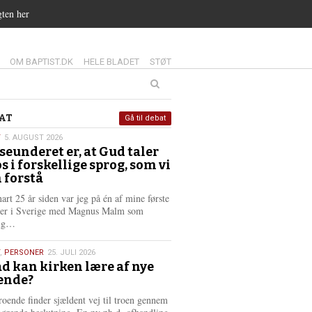
gten her
14.0:
15.0:
16.0:
OM BAPTIST.DK
HELE BLADET
STØT
at
AT
Gå til debat
T
5. AUGUST 2026
seunderet er, at Gud taler
st
os i forskellige sprog, som vi
6
 forstå
nart 25 år siden var jeg på én af mine første
ter i Sverige med Magnus Malm som
L
lig…
æ
s
,
PERSONER
25. JULI 2026
m
d kan kirken lære af nye
e
ende?
6
r
e
roende finder sjældent vej til troen gennem