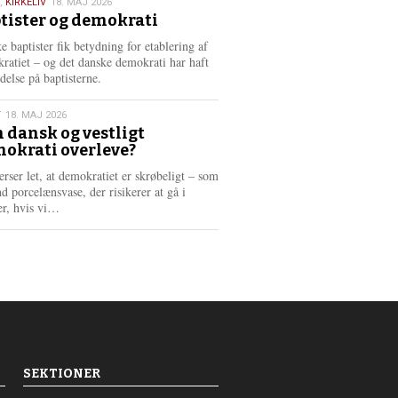
,
KIRKELIV
18. MAJ 2026
tister og demokrati
6
e baptister fik betydning for etablering af
ratiet – og det danske demokrati har haft
delse på baptisterne.
T
18. MAJ 2026
 dansk og vestligt
okrati overleve?
6
erser let, at demokratiet er skrøbeligt – som
d porcelænsvase, der risikerer at gå i
L
er, hvis vi…
æ
s
m
e
r
e
SEKTIONER