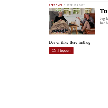
8.
PERSONER
8. FEBRUAR 2022
To
februar
2022
Jeg l
har 
Der er ikke flere indlæg.
Gå til toppen