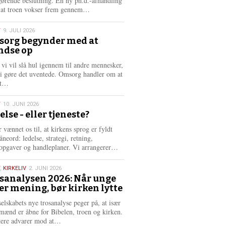
gørende beslutning. En ny ph.d.-afhandling
L
, at troen vokser frem gennem…
æ
s
T
9. JULI 2026
m
org begynder med at
e
ndse op
6
r
e
 vi vil slå hul igennem til andre mennesker,
vi gøre det uventede. Omsorg handler om at
L
dt…
æ
s
T
10. JUNI 2026
m
else - eller tjeneste?
e
6
r
 vænnet os til, at kirkens sprog er fyldt
e
neord: ledelse, strategi, retning,
L
opgaver og handleplaner. Vi arrangerer…
æ
s
,
KIRKELIV
2. JUNI 2026
m
sanalysen 2026: Når unge
e
er mening, bør kirken lytte
6
r
e
selskabets nye trosanalyse peger på, at især
mænd er åbne for Bibelen, troen og kirken.
L
kere advarer mod at…