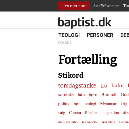
2.0:
Spring
Vend
Gå
Teologi
Acts2Movement - Tro i
Læs mere om
3.0:
menu
tilbage
til
Personer
4.0:
over
til
vores
Debat
5.0:
og
forsiden
guide
Kirkeliv
6.0:
gå
for
Internationalt
til
tilgængelighed
18.0:
19.0:
20.
8.0:
TEOLOGI
PERSONER
DE
Teologi
indhold
9.0:
Personer
FORSIDE
10.0:
Debat
11.0:
Kirkeliv
Fortælling
12.0:
Internationalt
Stikord
torsdagstanke
tro
kirke
samtale
håb
børn
Burundi
Gud
politik
bøn
teologi
Myanmar
krig
valg
Corona
Bibelen
integration
dåb
menighedsliv
uddannelse
udvikling
Ukrain