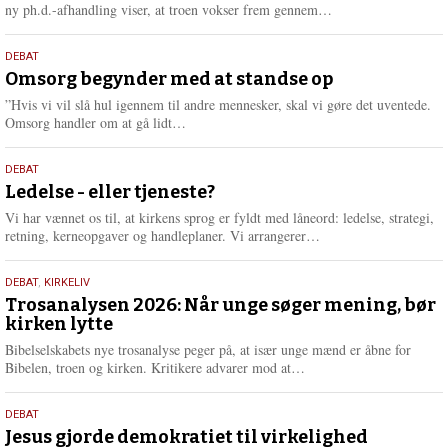
e
L
ny ph.d.-afhandling viser, at troen vokser frem gennem…
æ
s
9.
DEBAT
m
juli
Omsorg begynder med at standse op
e
2026
r
”Hvis vi vil slå hul igennem til andre mennesker, skal vi gøre det uventede.
e
L
Omsorg handler om at gå lidt…
æ
s
10.
DEBAT
m
juni
Ledelse - eller tjeneste?
e
2026
r
Vi har vænnet os til, at kirkens sprog er fyldt med låneord: ledelse, strategi,
e
L
retning, kerneopgaver og handleplaner. Vi arrangerer…
æ
s
2.
DEBAT
,
KIRKELIV
m
juni
Trosanalysen 2026: Når unge søger mening, bør
e
kirken lytte
2026
r
e
Bibelselskabets nye trosanalyse peger på, at især unge mænd er åbne for
L
Bibelen, troen og kirken. Kritikere advarer mod at…
æ
s
18.
DEBAT
m
maj
Jesus gjorde demokratiet til virkelighed
e