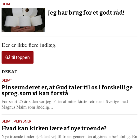
13.
DEBAT
marts
Jeg har brug for et godt råd!
2025
Der er ikke flere indlæg.
Gå til toppen
Debat
DEBAT
5.
DEBAT
august
Pinseunderet er, at Gud taler til os i forskellige
sprog, som vi kan forstå
2026
For snart 25 år siden var jeg på én af mine første retræter i Sverige med
L
Magnus Malm som åndelig…
æ
s
25.
DEBAT
,
PERSONER
m
juli
Hvad kan kirken lære af nye troende?
e
2026
r
Nye troende finder sjældent vej til troen gennem én afgørende beslutning. En