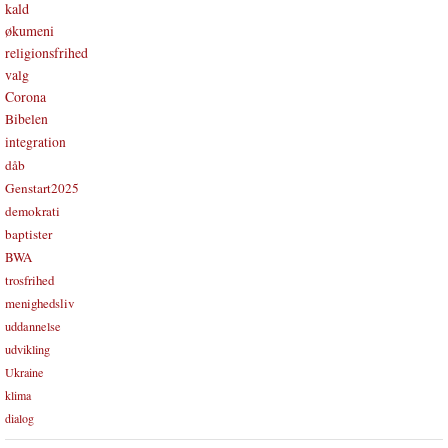
kald
økumeni
religionsfrihed
valg
Corona
Bibelen
integration
dåb
Genstart2025
demokrati
baptister
BWA
trosfrihed
menighedsliv
uddannelse
udvikling
Ukraine
klima
dialog