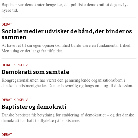
2026
r
Baptister var demokrater længe før, det politiske demokrati så dagens lys i
e
nyere tid.
18.
DEBAT
maj
Sociale medier udvisker de bånd, der binder os
sammen
2026
At have ret til sin egen opmærksomhed burde være en fundamental frihed.
Men i dag er det langt fra tilfældet.
18.
DEBAT
,
KIRKELIV
maj
Demokrati som samtale
2026
Kongregationalismen har været den gennemgående organisationsform i
danske baptistmenigheder. Den er besværlig og langsom – og til diskussion.
18.
DEBAT
,
KIRKELIV
maj
Baptister og demokrati
2026
Danske baptister fik betydning for etablering af demokratiet – og det danske
demokrati har haft indflydelse på baptisterne.
18.
DEBAT