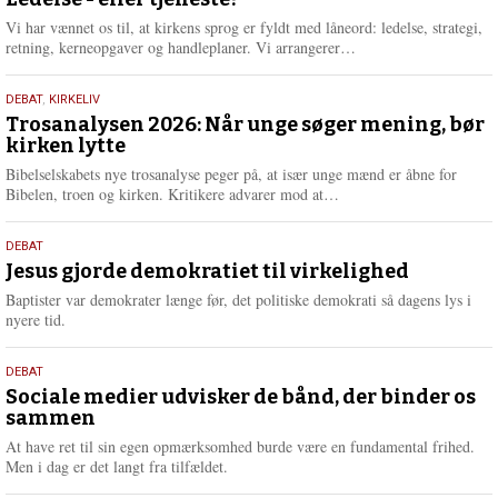
juni
e
2026
r
Vi har vænnet os til, at kirkens sprog er fyldt med låneord: ledelse, strategi,
e
L
retning, kerneopgaver og handleplaner. Vi arrangerer…
æ
s
2.
DEBAT
,
KIRKELIV
m
juni
Trosanalysen 2026: Når unge søger mening, bør
e
kirken lytte
2026
r
e
Bibelselskabets nye trosanalyse peger på, at især unge mænd er åbne for
L
Bibelen, troen og kirken. Kritikere advarer mod at…
æ
s
18.
DEBAT
m
maj
Jesus gjorde demokratiet til virkelighed
e
2026
r
Baptister var demokrater længe før, det politiske demokrati så dagens lys i
e
nyere tid.
18.
DEBAT
maj
Sociale medier udvisker de bånd, der binder os
sammen
2026
At have ret til sin egen opmærksomhed burde være en fundamental frihed.
Men i dag er det langt fra tilfældet.