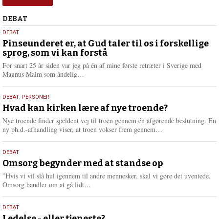
Debat
DEBAT
5.
DEBAT
august
Pinseunderet er, at Gud taler til os i forskellige
sprog, som vi kan forstå
2026
For snart 25 år siden var jeg på én af mine første retræter i Sverige med
L
Magnus Malm som åndelig…
æ
s
25.
DEBAT
,
PERSONER
m
juli
Hvad kan kirken lære af nye troende?
e
2026
r
Nye troende finder sjældent vej til troen gennem én afgørende beslutning. En
e
L
ny ph.d.-afhandling viser, at troen vokser frem gennem…
æ
s
9.
DEBAT
m
juli
Omsorg begynder med at standse op
e
2026
r
”Hvis vi vil slå hul igennem til andre mennesker, skal vi gøre det uventede.
e
L
Omsorg handler om at gå lidt…
æ
s
10.
DEBAT
m
Ledelse - eller tjeneste?