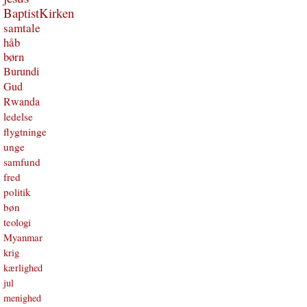
BaptistKirken
samtale
håb
børn
Burundi
Gud
Rwanda
ledelse
flygtninge
unge
samfund
fred
politik
bøn
teologi
Myanmar
krig
kærlighed
jul
menighed