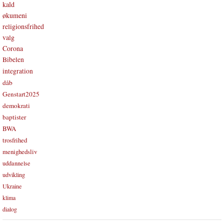
kald
økumeni
religionsfrihed
valg
Corona
Bibelen
integration
dåb
Genstart2025
demokrati
baptister
BWA
trosfrihed
menighedsliv
uddannelse
udvikling
Ukraine
klima
dialog