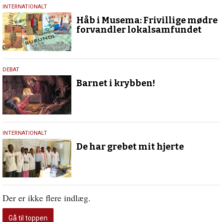
14.
INTERNATIONALT
september
Håb i Musema: Frivillige mødre
2025
forvandler lokalsamfundet
21.
DEBAT
december
Barnet i krybben!
2023
16.
INTERNATIONALT
oktober
De har grebet mit hjerte
2021
Der er ikke flere indlæg.
Gå til toppen