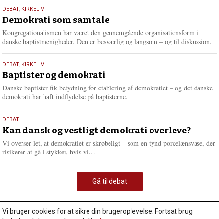
18.
DEBAT
,
KIRKELIV
maj
Demokrati som samtale
2026
Kongregationalismen har været den gennemgående organisationsform i
danske baptistmenigheder. Den er besværlig og langsom – og til diskussion.
18.
DEBAT
,
KIRKELIV
maj
Baptister og demokrati
2026
Danske baptister fik betydning for etablering af demokratiet – og det danske
demokrati har haft indflydelse på baptisterne.
18.
DEBAT
maj
Kan dansk og vestligt demokrati overleve?
2026
Vi overser let, at demokratiet er skrøbeligt – som en tynd porcelænsvase, der
L
risikerer at gå i stykker, hvis vi…
æ
s
m
Gå til debat
e
r
e
Vi bruger cookies for at sikre din brugeroplevelse. Fortsat brug