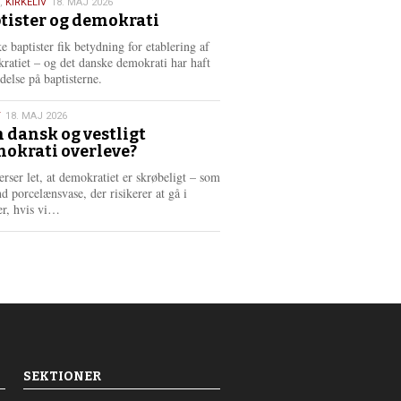
,
KIRKELIV
18. MAJ 2026
tister og demokrati
6
e baptister fik betydning for etablering af
ratiet – og det danske demokrati har haft
delse på baptisterne.
T
18. MAJ 2026
 dansk og vestligt
okrati overleve?
6
erser let, at demokratiet er skrøbeligt – som
d porcelænsvase, der risikerer at gå i
L
er, hvis vi…
æ
s
m
e
r
e
SEKTIONER