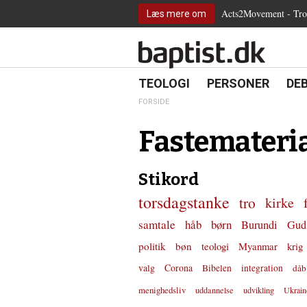
2.0:
Spring
Vend
Gå
Teologi
Acts2Movement - Tro i
Læs mere om
3.0:
menu
tilbage
til
Personer
4.0:
over
til
vores
Debat
5.0:
og
forsiden
guide
Kirkeliv
6.0:
gå
for
Internationalt
til
tilgængelighed
18.0:
19.0:
20.
8.0:
TEOLOGI
PERSONER
DE
Teologi
indhold
9.0:
Personer
FORSIDE
10.0:
Debat
11.0:
Kirkeliv
Fastemateri
12.0:
Internationalt
Stikord
torsdagstanke
tro
kirke
samtale
håb
børn
Burundi
Gud
politik
bøn
teologi
Myanmar
krig
valg
Corona
Bibelen
integration
dåb
menighedsliv
uddannelse
udvikling
Ukrain