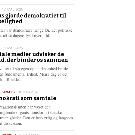
æ
s
T
18. MAJ 2026
m
us gjorde demokratiet til
e
kelighed
6
r
e
ster var demokrater længe før, det politiske
rati så dagens lys i nyere tid.
T
18. MAJ 2026
iale medier udvisker de
d, der binder os sammen
6
ve ret til sin egen opmærksomhed burde
en fundamental frihed. Men i dag er det
fra tilfældet.
,
KIRKELIV
18. MAJ 2026
okrati som samtale
6
egationalismen har været den
mgående organisationsform i danske
stmenigheder. Den er besværlig og langsom
il diskussion.