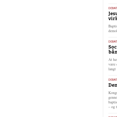
18.
DEBA
Jes
maj
vir
202
Bapti
demok
18.
DEBA
Soc
maj
bån
202
At ha
være 
langt 
18.
DEBAT
Dem
maj
202
Kongr
genne
bapti
– og t