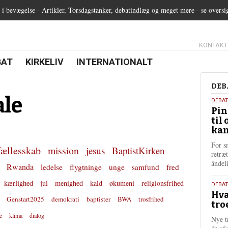
 bevægelse - Artikler, Torsdagstanker, debatindlæg og meget mere - se oversi
13.0:
KONTAKT
0:
21.0:
22.0:
BAT
KIRKELIV
INTERNATIONALT
Deb
DEB
ale
5.
DEBA
Pin
augu
til 
202
kan
For s
fællesskab
mission
jesus
BaptistKirken
retræ
ånde
Rwanda
ledelse
flygtninge
unge
samfund
fred
kærlighed
jul
menighed
kald
økumeni
religionsfrihed
25.
DEBAT
Hva
juli
Genstart2025
demokrati
baptister
BWA
trosfrihed
tro
202
e
klima
dialog
Nye t