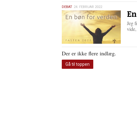
24.
DEBAT
24. FEBRUAR 2022
En
februar
2022
Jeg f
vide,
Der er ikke flere indlæg.
Gå til toppen