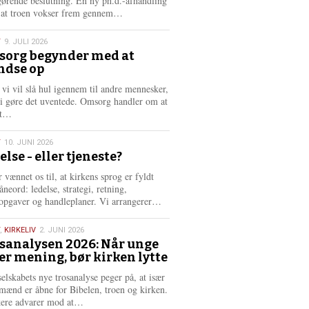
gørende beslutning. En ny ph.d.-afhandling
L
, at troen vokser frem gennem…
æ
s
T
9. JULI 2026
m
org begynder med at
e
ndse op
6
r
e
 vi vil slå hul igennem til andre mennesker,
vi gøre det uventede. Omsorg handler om at
L
dt…
æ
s
T
10. JUNI 2026
m
else - eller tjeneste?
e
6
r
 vænnet os til, at kirkens sprog er fyldt
e
neord: ledelse, strategi, retning,
L
opgaver og handleplaner. Vi arrangerer…
æ
s
,
KIRKELIV
2. JUNI 2026
m
sanalysen 2026: Når unge
e
er mening, bør kirken lytte
6
r
e
selskabets nye trosanalyse peger på, at især
mænd er åbne for Bibelen, troen og kirken.
L
kere advarer mod at…