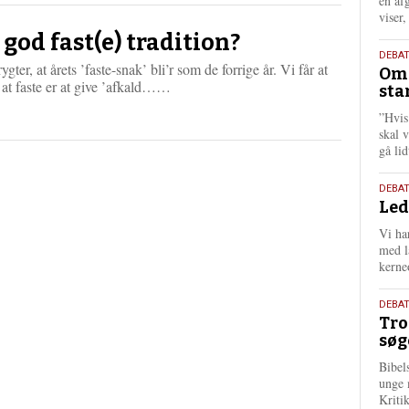
én af
viser
 god fast(e) tradition?
9.
DEBA
rygter, at årets ’faste-snak’ bli’r som de forrige år. Vi får at
Oms
juli
L
 at faste er at give ’afkald……
sta
202
æ
”Hvis
s
skal 
m
gå li
e
r
e
10.
DEBA
Led
juni
202
Vi har
med lå
kerne
2.
DEBAT
Tro
juni
søg
202
Bibel
unge 
Kriti