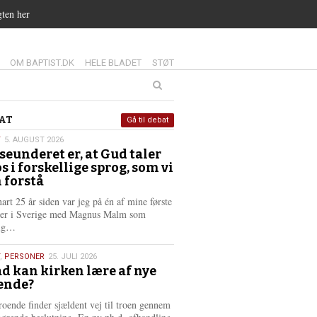
gten her
14.0:
15.0:
16.0:
OM BAPTIST.DK
HELE BLADET
STØT
at
AT
Gå til debat
T
5. AUGUST 2026
seunderet er, at Gud taler
st
os i forskellige sprog, som vi
6
 forstå
nart 25 år siden var jeg på én af mine første
ter i Sverige med Magnus Malm som
L
lig…
æ
s
,
PERSONER
25. JULI 2026
m
d kan kirken lære af nye
e
ende?
6
r
e
roende finder sjældent vej til troen gennem