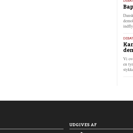
18.
DEBAT
Bap
maj
202
Dansk
demok
indfly
18.
DEBA
Kan
maj
dem
202
Vi ov
en tyn
stykk
UDGIVES AF