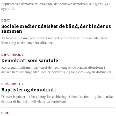
2026
r
Baptister var demokrater længe før, det politiske demokrati så dagens lys i
e
nyere tid.
18.
DEBAT
maj
Sociale medier udvisker de bånd, der binder os
sammen
2026
At have ret til sin egen opmærksomhed burde være en fundamental frihed.
Men i dag er det langt fra tilfældet.
18.
DEBAT
,
KIRKELIV
maj
Demokrati som samtale
2026
Kongregationalismen har været den gennemgående organisationsform i
danske baptistmenigheder. Den er besværlig og langsom – og til diskussion.
18.
DEBAT
,
KIRKELIV
maj
Baptister og demokrati
2026
Danske baptister fik betydning for etablering af demokratiet – og det danske
demokrati har haft indflydelse på baptisterne.
18.
DEBAT