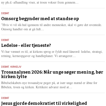
e
L
ny ph.d.-afhandling viser, at troen vokser frem gennem…
æ
s
9.
DEBAT
m
juli
Omsorg begynder med at standse op
e
2026
r
”Hvis vi vil slå hul igennem til andre mennesker, skal vi gøre det uventede.
e
L
Omsorg handler om at gå lidt…
æ
s
10.
DEBAT
m
juni
Ledelse - eller tjeneste?
e
2026
r
Vi har vænnet os til, at kirkens sprog er fyldt med låneord: ledelse, strategi,
e
L
retning, kerneopgaver og handleplaner. Vi arrangerer…
æ
s
2.
DEBAT
,
KIRKELIV
m
juni
Trosanalysen 2026: Når unge søger mening, bør
e
kirken lytte
2026
r
e
Bibelselskabets nye trosanalyse peger på, at især unge mænd er åbne for
L
Bibelen, troen og kirken. Kritikere advarer mod at…
æ
s
18.
DEBAT
m
maj
Jesus gjorde demokratiet til virkelighed
e