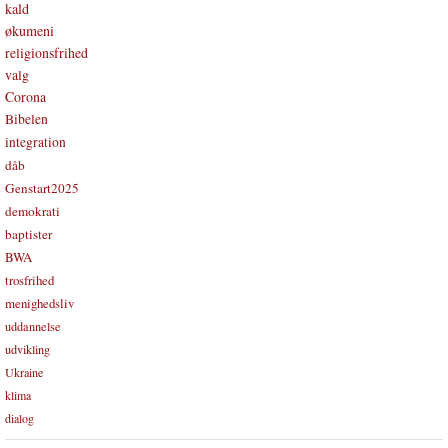
kald
økumeni
religionsfrihed
valg
Corona
Bibelen
integration
dåb
Genstart2025
demokrati
baptister
BWA
trosfrihed
menighedsliv
uddannelse
udvikling
Ukraine
klima
dialog