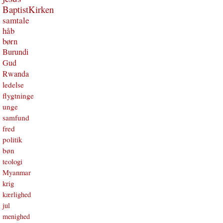
BaptistKirken
samtale
håb
børn
Burundi
Gud
Rwanda
ledelse
flygtninge
unge
samfund
fred
politik
bøn
teologi
Myanmar
krig
kærlighed
jul
menighed