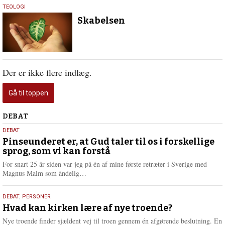
27.
TEOLOGI
januar
Skabelsen
2016
Der er ikke flere indlæg.
Gå til toppen
Debat
DEBAT
5.
DEBAT
august
Pinseunderet er, at Gud taler til os i forskellige
sprog, som vi kan forstå
2026
For snart 25 år siden var jeg på én af mine første retræter i Sverige med
L
Magnus Malm som åndelig…
æ
s
25.
DEBAT
,
PERSONER
m
juli
Hvad kan kirken lære af nye troende?
e
2026
r
Nye troende finder sjældent vej til troen gennem én afgørende beslutning. En